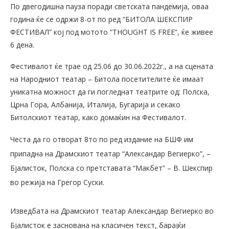
По двегодишна пауза поради светската пандемија, оваа
година ќе се одржи 8-от по ред “БИТОЛА ШЕКСПИР
ФЕСТИВАЛ” кој под мотото “THOUGHT IS FREE”, ќе живее
6 дена.
Фестивалот ќе трае од 25.06 до 30.06.2022г., а на сцената
на Народниот театар – Битола посетителите ќе имаат
уникатна можност да ги погледнат театрите од: Полска,
Црна Гора, Албанија, Италија, Бугарија и секако
Битолскиот театар, како домаќин на Фестивалот.
Честа да го отворат 8то по ред издание на БШФ им
припадна на Драмскиот театар “Александар Вегиерко”, –
Бјалисток, Полска со претставата “Макбет” – В. Шекспир
во режија на Грегор Суски.
Изведбата на Драмскиот театар Александар Вегиерко во
Бјалисток е заснована на класичен текст, барајќи