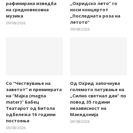
рафинирана изведба
„Охридско лето“ го
на средновековна
носи концертот
музика
„Последната роза на
летото“
09/08/2026
09/08/2026
Со “Чествување на
Од Охрид започнува
заветот” и премиерата
големото патување на
на “Мајка (magna
„Силно светнал ден“ по
mater)” Бабец
повод 35 години
Театарот од Битола
независност на
одбележа 16 години
Македонија
постоење
09/08/2026
09/08/2026