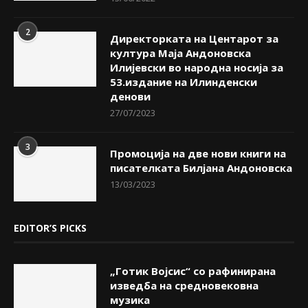
2
Директорката на Центарот за
култура Маја Андоновска
Илијевски во народна носија за
53.издание на Илинденски
денови
27/07/2023
3
Промоција на две нови книги на
писателката Билјана Андоновска
13/03/2023
EDITOR’S PICKS
„Готик Војсис“ со рафинирана
изведба на средновековна
музика