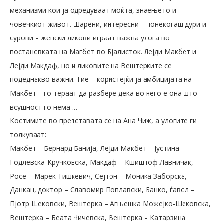
механизми кои ја одредуваат моќта, знаењето и
човечкиот живот. Шарени, интересни – понекогаш дури и
сурови – женски ликови играат важна улога во
постановката на Магбет во Бјалисток. Лејди Макбет и
Лејди Макдаф, но и ликовите на Вештерките се
подеднакво важни. Тие – користејќи ја амбицијата на
Макбет – го тераат да разбере дека во него е она што
всушност го нема …
Костимите во претставата се на Ана Чиж, а улогите ги
толкуваат:
Макбет – Бернард Банија, Лејди Макбет – Јустина
Годлевска-Кручковска, Макдaф – Кшиштоф Лавничак,
Росе – Марек Тишкевич, Сејтон – Моника Заборска,
Данкан, доктор – Славомир Поплавски, Банко, ѓавол –
Пјотр Шековски, Вештерка – Агњешка Можејко-Шековска,
Вештерка – Беата Чичевска, Вештерка – Катарзина