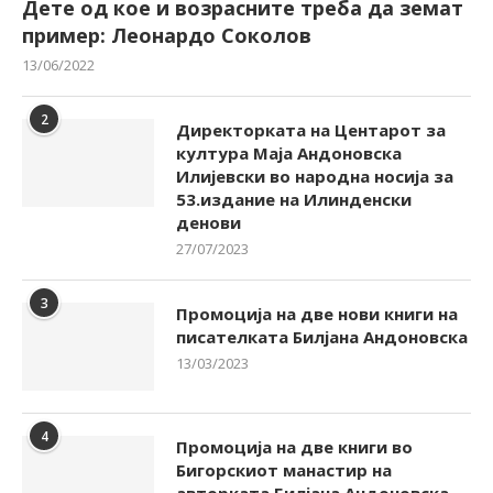
Дете од кое и возрасните треба да земат
пример: Леонардо Соколов
13/06/2022
2
Директорката на Центарот за
култура Маја Андоновска
Илијевски во народна носија за
53.издание на Илинденски
денови
27/07/2023
3
Промоција на две нови книги на
писателката Билјана Андоновска
13/03/2023
4
Промоција на две книги во
Бигорскиот манастир на
авторката Билјана Андоновска