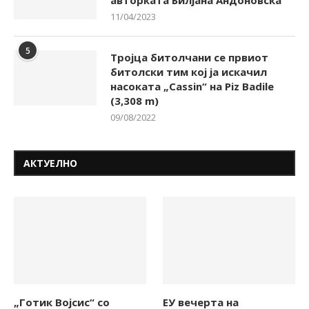
11/04/2023
5
Тројца битолчани се првиот
битолски тим кој ја искачил
насоката „Cassin“ на Piz Badile
(3,308 m)
09/08/2022
АКТУЕЛНО
„Готик Војсис“ со
ЕУ вечерта на