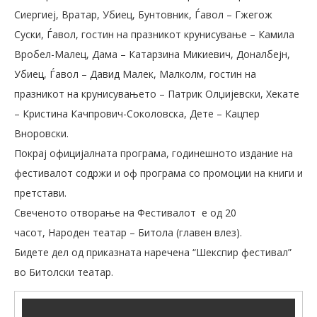
Сиергиеј, Вратар, Убиец, Бунтовник, Ѓавол – Гжегож
Суски, Ѓавол, гостин на празникот крунисување – Камила
Вробел-Малец, Дама – Катарзина Микиевич, Доналбејн,
Убиец, Ѓавол – Давид Малек, Малколм, гостин на
празникот на крунисувањето – Патрик Олџијевски, Хекате
– Кристина Качпрович-Соколовска, Дете – Кацпер
Вноровски.
Покрај официјалната програма, годинешното издание на
фестивалот содржи и оф програма со промоции на книги и
претстави.
Свеченото отворање на Фестивалот е од 20
часот, Народен театар – Битола (главен влез).
Бидете дел од приказната наречена “Шекспир фестивал”
во Битолски театар.