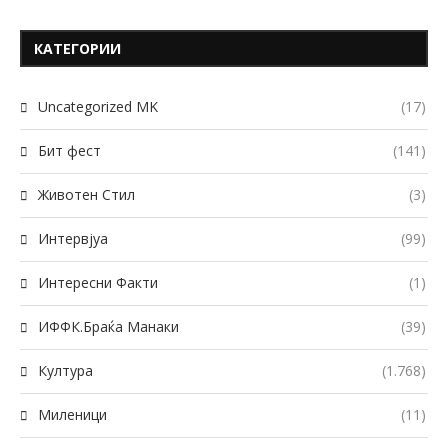
КАТЕГОРИИ
Uncategorized MK
(17)
Бит фест
(141)
Животен Стил
(3)
Интервјуа
(99)
Интересни Факти
(1)
ИФФК.Браќа Манаки
(39)
Култура
(1.768)
Миленици
(11)