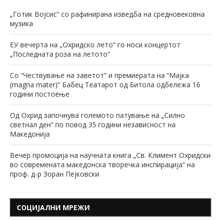
„Готик Војсис“ со рафинирана изведба на средновековна
музика
ЕУ вечерта на „Охридско лето“ го носи концертот
„Последната роза на летото“
Со “Чествување на заветот” и премиерата на “Мајка
(magna mater)” Бабец Театарот од Битола одбележа 16
години постоење
Од Охрид започнува големото патување на „Силно
светнал ден“ по повод 35 години независност на
Македонија
Вечер промоција на научната книга „Св. Климент Охридски
во современата македонска творечка инспирација“ на
проф. д-р Зоран Пејковски
СОЦИЈАЛНИ МРЕЖИ