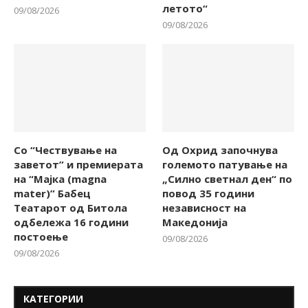
летото“
09/08/2026
09/08/2026
Со “Чествување на
Од Охрид започнува
заветот” и премиерата
големото патување на
на “Мајка (magna
„Силно светнал ден“ по
mater)” Бабец
повод 35 години
Театарот од Битола
независност на
одбележа 16 години
Македонија
постоење
09/08/2026
09/08/2026
КАТЕГОРИИ