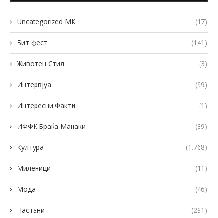
Uncategorized MK
(17)
Бит фест
(141)
Животен Стил
(3)
Интервјуа
(99)
Интересни Факти
(1)
ИФФК.Браќа Манаки
(39)
Култура
(1.768)
Миленици
(11)
Мода
(46)
Настани
(291)