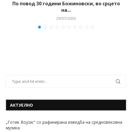
–
По повод 30 години Божиновски, во срцето
на...
29/07/2026
АКТУЕЛНО
„Готик Војсис“ со рафинирана изведба на средновековна
музика