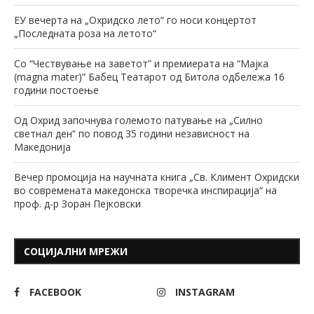
ЕУ вечерта на „Охридско лето“ го носи концертот
„Последната роза на летото“
Со “Чествување на заветот” и премиерата на “Мајка
(magna mater)” Бабец Театарот од Битола одбележа 16
години постоење
Од Охрид започнува големото патување на „Силно
светнал ден“ по повод 35 години независност на
Македонија
Вечер промоција на научната книга „Св. Климент Охридски
во современата македонска творечка инспирација“ на
проф. д-р Зоран Пејковски
СОЦИЈАЛНИ МРЕЖИ
FACEBOOK
INSTAGRAM