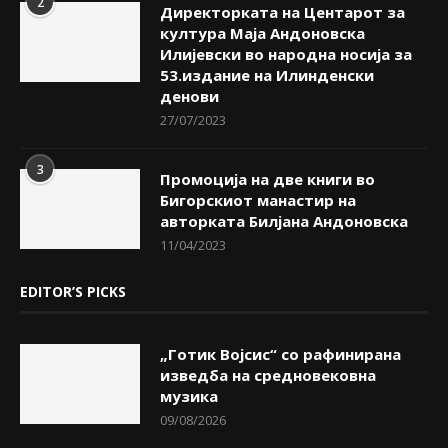
2
Директорката на Центарот за
култура Маја Андоновска
Илијевски во народна носија за
53.издание на Илинденски
денови
27/07/2023
3
Промоција на две книги во
Бигорскиот манастир на
авторката Билјана Андоновска
11/04/2023
EDITOR’S PICKS
„Готик Војсис“ со рафинирана
изведба на средновековна
музика
09/08/2026