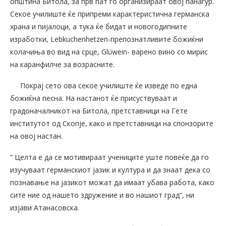
општина Битола, за прв пат го организираат овој панаѓур.
Секое училиште ќе припреми карактеристична германска
храна и пијалоци, а тука ќе бидат и новогодипните
изработки, Lebkuchenhetzen-препознатливите божиќни
колачиња во вид на срце, Glüwein- варено вино со мирис
на каранфилче за возрасните.
Покрај сето ова секое училиште ќе изведе по една
божиќна песна. На настанот ќе присуствуваат и
градоначалникот на Битола, претставници на Гете
институтот од Скопје, како и претставници на спонзорите
на овој настан.
” Целта е да се мотивираат учениците уште повеќе да го
изучуваат германскиот јазик и култура и да знаат дека со
познавање на јазикот можат да имаат убава работа, како
сите ние од нашето здружение и во нашиот град“, ни
изјави Атанасовска.