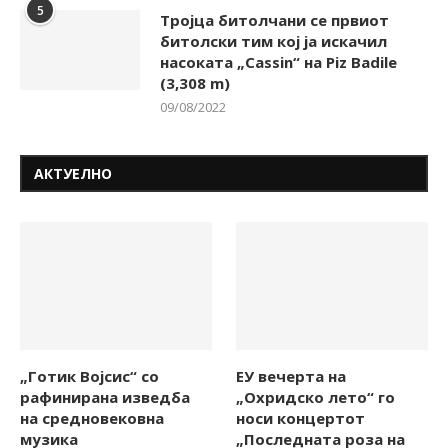
5
Тројца битолчани се првиот
битолски тим кој ја искачил
насоката „Cassin“ на Piz Badile
(3,308 m)
09/08/2022
АКТУЕЛНО
„Готик Војсис“ со
ЕУ вечерта на
рафинирана изведба
„Охридско лето“ го
на средновековна
носи концертот
музика
„Последната роза на