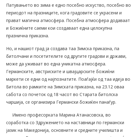
Патувањето во зима е едно посебно искуство, посебно во
периодот на празниците, кога градовите се украсени и
прават магична атмосфера. Посебна атмосфера додаваат
и Божиќните саеми кои создаваат една целокупна
празнична приказна.
Но, и нашиот град ја создава таа Зимска приказна, па
битолчани и посетителите од другите градови и држави,
може да уживаат во една уникатна атмосфера.
Германските, австриските и швајцарските божиќни
маркети се едни од најпознатите. Поаѓајќи од таа идеја во
Битола во рамките на Зимската приказна, на 23.12 оваа
сабота со почеток од 18 часот во Старата битолска
чаршија, се организира Германски божиќен панаѓур.
Имено професорката Марина Атанасовска, во
соработка со Здружението на наставници по германски
јазик на Македонија, основните и средните училишта и