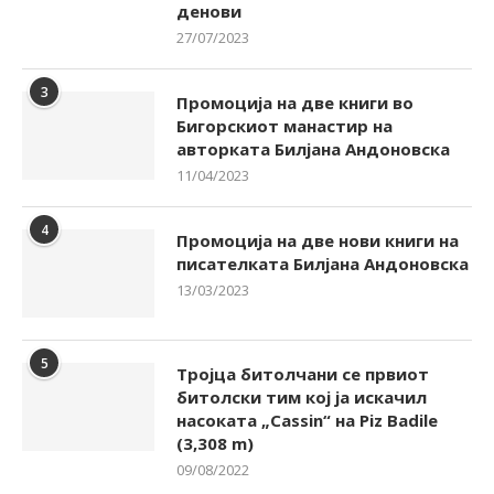
денови
27/07/2023
3
Промоција на две книги во
Бигорскиот манастир на
авторката Билјана Андоновска
11/04/2023
4
Промоција на две нови книги на
писателката Билјана Андоновска
13/03/2023
5
Тројца битолчани се првиот
битолски тим кој ја искачил
насоката „Cassin“ на Piz Badile
(3,308 m)
09/08/2022