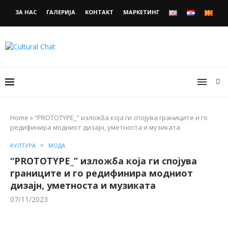
ЗА НАС
ГАЛЕРИЈА
КОНТАКТ
МАРКЕТИНГ
Home
»
“PROTOTYPE_” изложба која ги спојува границите и го
редифинира модниот дизајн, уметноста и музиката
КУЛТУРА
МОДА
“PROTOTYPE_” изложба која ги спојува
границите и го редифинира модниот
дизајн, уметноста и музиката
07/11/2023