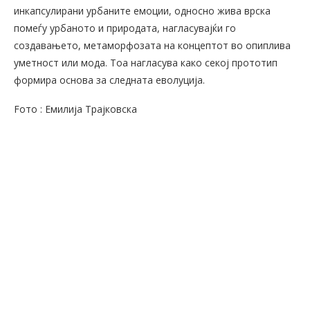
инкапсулирани урбаните емоции, односно жива врска
помеѓу урбаното и природата, нагласувајќи го
создавањето, метаморфозата на концептот во опиплива
уметност или мода. Тоа нагласува како секој прототип
формира основа за следната еволуција.
Fото : Емилија Трајковска