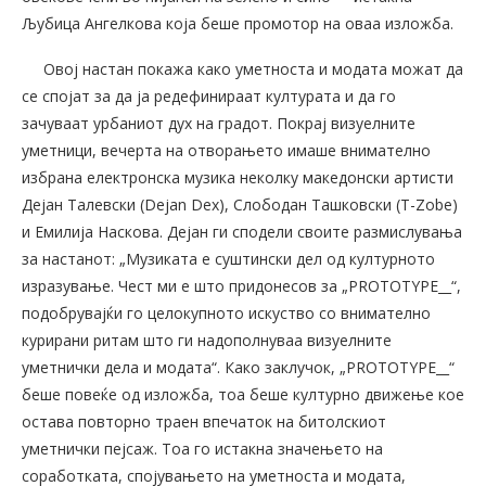
Љубица Ангелкова која беше промотор на оваа изложба.
Овој настан покажа како уметноста и модата можат да
се спојат за да ја редефинираат културата и да го
зачуваат урбаниот дух на градот. Покрај визуелните
уметници, вечерта на отворањето имаше внимателно
избрана електронска музика неколку македонски артисти
Дејан Талевски (Dejan Dex), Слободан Ташковски (T-Zobe)
и Емилија Наскова. Дејан ги сподели своите размислувања
за настанот: „Музиката е суштински дел од културното
изразување. Чест ми е што придонесов за „PROTOTYPE__“,
подобрувајќи го целокупното искуство со внимателно
курирани ритам што ги надополнуваа визуелните
уметнички дела и модата“. Како заклучок, „PROTOTYPE__“
беше повеќе од изложба, тоа беше културно движење кое
остава повторно траен впечаток на битолскиот
уметнички пејсаж. Тоа го истакна значењето на
соработката, спојувањето на уметноста и модата,