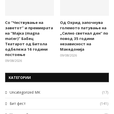
Со “Чествување на
Од Охрид започнува
заветот” и премиерата
големото патување на
на “Мајка (magna
„Силно светнал ден“ по
mater)” Бабец
повод 35 години
Театарот од Битола
независност на
одбележа 16 години
Македонија
постоење
09/08/2026
09/08/2026
КАТЕГОРИИ
Uncategorized MK
(17)
Бит фест
(141)