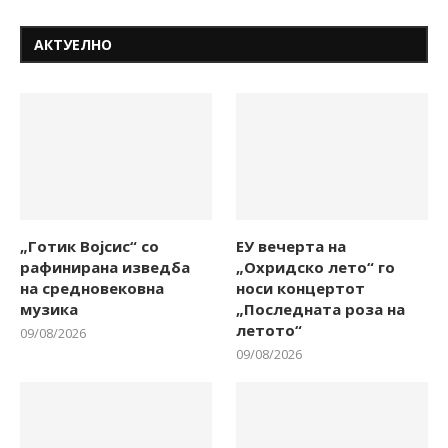
АКТУЕЛНО
„Готик Војсис“ со
ЕУ вечерта на
рафинирана изведба
„Охридско лето“ го
на средновековна
носи концертот
музика
„Последната роза на
летото“
09/08/2026
09/08/2026