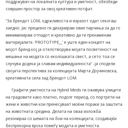
поддржувач на локалната култура и уметност, обезбеди
совршен простор за овој креативен потфат.
“За брендот LOM, одржливоста и изразот одат секогаш
заедно. Јас прецизно ги дизајнирам овие парчиња за да го
минимизирам отпадот и креативно да ги пренаменам
материјалите. ‘PROTOTYPE__’ е уште еден концепт на
мојот бренд кој ја отелотворува мојата посветеност на
мешање на модата со еколошката свест, а сето тоа се
случува додека ја славам индивидуалноста“ -ја сподели
својата перспектива за колекцијата Марта Дојчиновска,
креативната сила зад брендот LOM.
Графити уметноста на Hybrid Minds ги оживува улиците
на градовите како платно, подолг период, со портрети на
жени и животни кои пренесуваат моќни пораки за заштита
на животната средина. Делата на оваа изложба
резонираа со шемата на бои на колекцијата, создавајќи
беспрекорна врска помеѓу модата и уметноста.