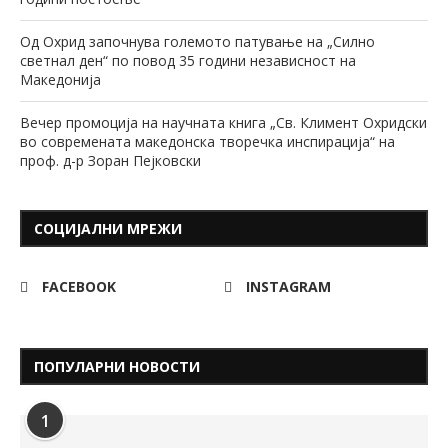
Од Охрид започнува големото патување на „Силно
светнал ден“ по повод 35 години независност на
Македонија
Вечер промоција на научната книга „Св. Климент Охридски
во современата македонска творечка инспирација“ на
проф. д-р Зоран Пејковски
СОЦИЈАЛНИ МРЕЖИ
FACEBOOK
INSTAGRAM
ПОПУЛАРНИ НОВОСТИ
1