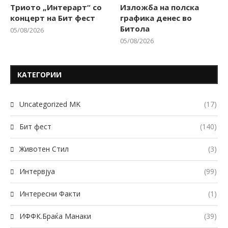
Триото „Интерарт“ со
Изложба на полска
концерт на Бит фест
графика денес во
Битола
05/08/2026
05/08/2026
КАТЕГОРИИ
Uncategorized MK
(17)
Бит фест
(140)
Животен Стил
(3)
Интервјуа
(99)
Интересни Факти
(1)
ИФФК.Браќа Манаки
(39)