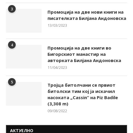
3
Промоција на две нови книги на
писателката Билјана Андоновска
13/03/2023
4
Промоција на две книги во
Бигорскиот манастир на
авторката Билјана Андоновска
11/04/2023
5
Тројца битолчани се првиот
битолски тим кој ја искачил
насоката „Cassin“ на Piz Badile
(3,308 m)
09/08/2022
АКТУЕЛНО