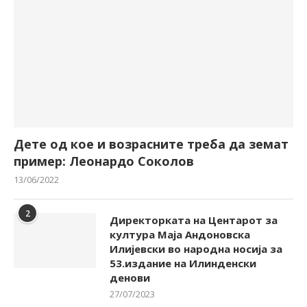
Дете од кое и возрасните треба да земат
пример: Леонардо Соколов
13/06/2022
2
Директорката на Центарот за
култура Маја Андоновска
Илијевски во народна носија за
53.издание на Илинденски
денови
27/07/2023