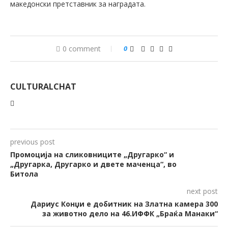
македонски претставник за наградата.
0 comment
0
CULTURALCHAT
previous post
Промоција на сликовниците „Другарко“ и
„Другарка, Другарко и двете маченца“, во
Битола
next post
Дариус Конџи е добитник на Златна камера 300
за животно дело на 46.ИФФК „Браќа Манаки“