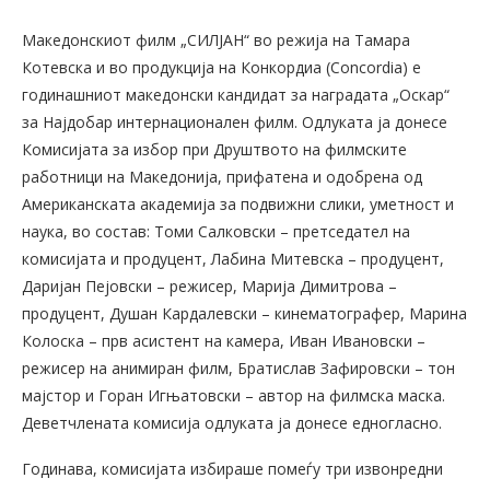
Македонскиот филм „СИЛЈАН“ во режија на Тамара
Котевска и во продукција на Конкордиа (Concordia) е
годинашниот македонски кандидат за наградата „Оскар“
за Најдобар интернационален филм. Одлуката ја донесе
Комисијата за избор при Друштвото на филмските
работници на Македонија, прифатена и одобрена од
Американската академија за подвижни слики, уметност и
наука, во состав: Томи Салковски – претседател на
комисијата и продуцент, Лабина Митевска – продуцент,
Даријан Пејовски – режисер, Марија Димитрова –
продуцент, Душан Кардалевски – кинематографер, Марина
Колоска – прв асистент на камера, Иван Ивановски –
режисер на анимиран филм, Братислав Зафировски – тон
мајстор и Горан Игњатовски – автор на филмска маска.
Деветчлената комисија одлуката ја донесе едногласно.
Годинава, комисијата избираше помеѓу три извонредни