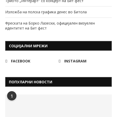
Триото „Интерарт“ со концерт на Бит фест
Изложба на полска графика денес во Битола
Фреската на Борко Лазески, официјален визуелен
идентитет на Бит фест
СОЦИЈАЛНИ МРЕЖИ
FACEBOOK
INSTAGRAM
ПОПУЛАРНИ НОВОСТИ
1