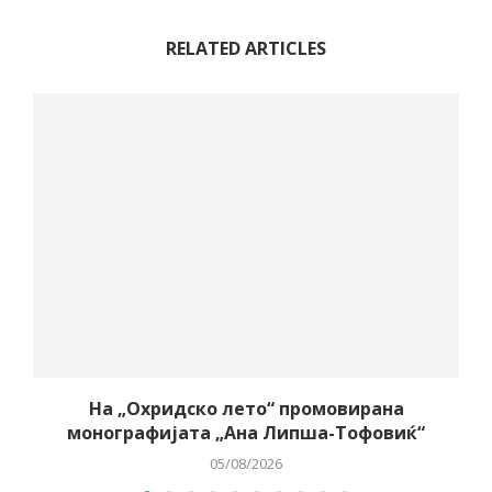
RELATED ARTICLES
о
На „Охридско лето“ промовирана
монографијата „Ана Липша-Тофовиќ“
05/08/2026