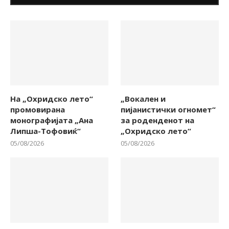
На „Охридско лето“
„Вокален и
промовирана
пијанистички огномет“
монографијата „Ана
за роденденот на
Липша-Тофовиќ“
„Охридско лето“
05/08/2026
05/08/2026