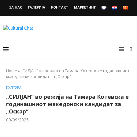
ЗА НАС
ГАЛЕРИЈА
КОНТАКТ
МАРКЕТИНГ
Home
»
„СИЛЈАН“ во режија на Тамара Котевска е годинашниот
македонски кандидат за „Оскар“
КУЛТУРА
„СИЛЈАН“ во режија на Тамара Котевска е
годинашниот македонски кандидат за
„Оскар“
09/09/2025