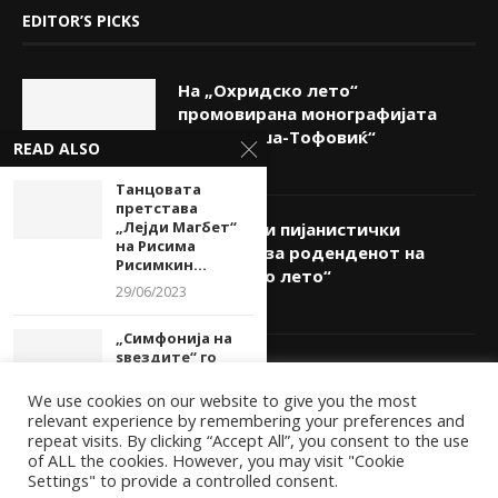
EDITOR’S PICKS
На „Охридско лето“
промовирана монографијата
„Ана Липша-Тофовиќ“
READ ALSO
05/08/2026
Танцовата
претстава
„Лејди Магбет“
„Вокален и пијанистички
на Рисима
огномет“ за роденденот на
Рисимкин...
„Охридско лето“
29/06/2023
05/08/2026
„Симфонија на
ѕвездите“ го
Триото „Интерарт“ со концерт
отвора 16.БИТ
на Бит фест
ФЕСТ
We use cookies on our website to give you the most
05/08/2026
relevant experience by remembering your preferences and
03/07/2024
repeat visits. By clicking “Accept All”, you consent to the use
of ALL the cookies. However, you may visit "Cookie
Изложбата
Settings" to provide a controlled consent.
„Визии-Глава