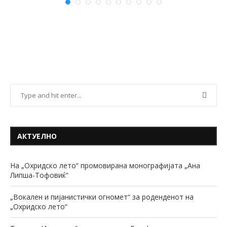
АКТУЕЛНО
На „Охридско лето“ промовирана монографијата „Ана
Липша-Тофовиќ“
„Вокален и пијанистички огномет“ за роденденот на
„Охридско лето“