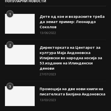
ПОПУЛАРНИ НОВОСТИ
1
Дете од кое и возрасните треба
да земат пример: Леонардо
Соколов
13/06/2022
2
Директорката на Центарот за
култура Маја Андоновска
Илијевски во народна носија за
53.издание на Илинденски
денови
27/07/2023
3
Промоција на две нови книги на
писателката Билјана Андоновска
13/03/2023