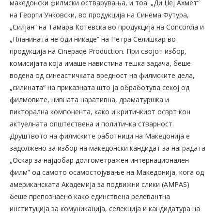
македонски филмски остварувања, и тоа: „Ди Џеј Ахмет“
на Георги Унковски, во продукција на Синема Футура,
„Силјан“ на Тамара Котевска во продукција на Concordia и
„Планината не оди никаде“ на Петра Селишкар во
продукција на
Cinepaqe Production.
При својот избор,
комисијата која имаше навистина тешка задача, беше
водена од синеастичката вредност на филмските дела,
„силината“ на приказната што ја обработува секој од
филмовите, нивната наративна, драматуршка и
пикторална компонента, како и критичкиот осврт кон
актуелната општествена и политичка стварност.
Друштвото на филмските работници на Македонија е
задолжено за избор на македонски кандидат за наградата
„Оскар за најдобар долгометражен интернационален
филм” од самото осамостојување на Македонија, кога од
американската Академија за подвижни слики (AMPAS)
беше препознаено како единствена релевантна
институција за комуникација, селекција и кандидатура на