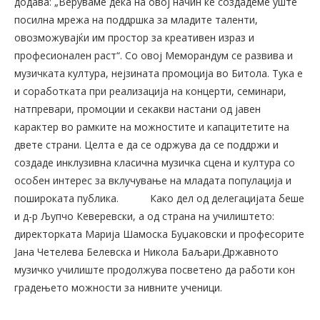
додава: „Веруваме дека на овој начин ќе создадеме уште
посилна мрежа на поддршка за младите таленти,
овозможувајќи им простор за креативен израз и
професионален раст“. Со овој Меморандум се развива и
музичката култура, нејзината промоција во Битола. Тука е
и соработката при реализација на концерти, семинари,
натпревари, промоции и секакви настани од јавен
карактер во рамките на можностите и капацитетите на
двете страни. Целта е да се одржува да се поддржи и
создаде инклузивна класична музичка сцена и култура со
особен интерес за вклучување на младата популација и
пошироката публика.
Како дел од делегацијата беше
и д-р Љупчо Кеверевски, а од страна на училиштето:
директорката Марија Шамоска Буџаковски и професорите
Јана Четелева Белевска и Никола Баљари.Државното
музичко училиште продолжува посветено да работи кон
градењето можности за нивните ученици.