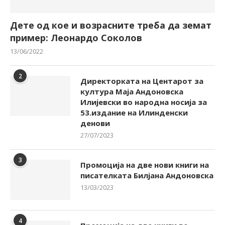
Дете од кое и возрасните треба да земат
пример: Леонардо Соколов
13/06/2022
2
Директорката на Центарот за
култура Маја Андоновска
Илијевски во народна носија за
53.издание на Илинденски
денови
27/07/2023
3
Промоција на две нови книги на
писателката Билјана Андоновска
13/03/2023
4