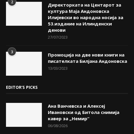
2
Директорката на Центарот за
култура Маја Андоновска
Илијевски во народна носија за
53.издание на Илинденски
денови
27/07/2023
3
Промоција на две нови книги на
писателката Билјана Андоновска
13/03/2023
EDITOR’S PICKS
Ана Ванчевска и Алексеј
Ивановски од Битола снимија
кавер за „Немир“
06/08/2026