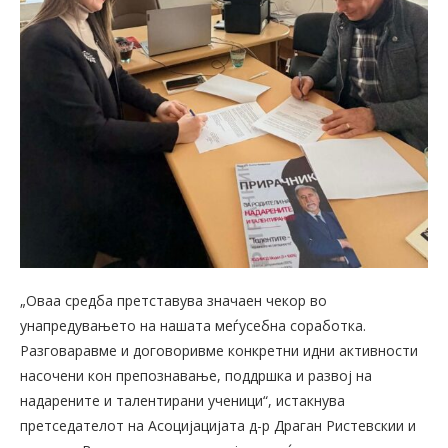
„Оваа средба претставува значаен чекор во
унапредувањето на нашата меѓусебна соработка.
Разговаравме и договоривме конкретни идни активности
насочени кон препознавање, поддршка и развој на
надарените и талентирани ученици“, истакнува
претседателот на Асоцијацијата д-р Драган Ристевскии и