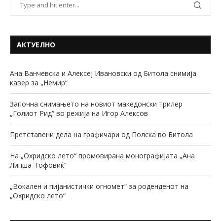
АКТУЕЛНО
Ана Ванчевска и Алексеј Ивановски од Битола снимија
кавер за „Немир“
Започна снимањето на новиот македонски трилер
„Голиот Рид“ во режија на Игор Алексов
Претставени дела на графичари од Полска во Битола
На „Охридско лето“ промовирана монографијата „Ана
Липша-Тофовиќ“
„Вокален и пијанистички огномет“ за роденденот на
„Охридско лето“