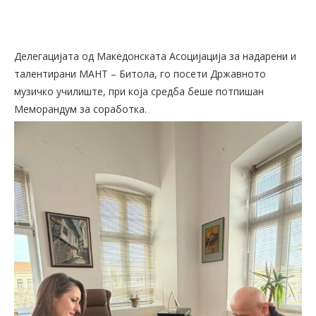
Делегацијата од Македонската Асоцијација за надарени и
талентирани МАНТ – Битола, го посети Државното
музичко училиште, при која средба беше потпишан
Меморандум за соработка.