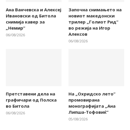
Ана Ванчевска и Алексеј
Започна снимањето на
Ивановски од Битола
новиот македонски
снимија кавер за
трилер „Голиот Рид“
„Немир“
во режија на Игор
Алексов
06/08/2026
06/08/2026
Претставени дела на
На „Охридско лето“
графичари од Полска
промовирана
во Битола
монографијата „Ана
Липша-Тофовиќ“
06/08/2026
05/08/2026