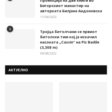
Промоција на две книги во
Бигорскиот манастир на
авторката Билјана Андоновска
11/04/2023
5
Тројца битолчани се првиот
битолски тим кој ја искачил
насоката „Cassin“ на Piz Badile
(3,308 m)
09/08/2022
АКТУЕЛНО