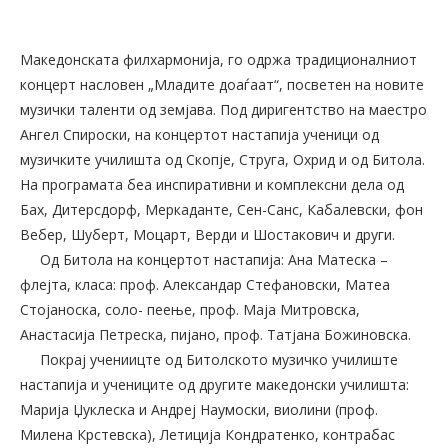
Македонската филхармонија, го одржа традиционалниот
концерт насловен „Младите доаѓаат“, посветен на новите
музички таленти од земјава. Под диригентство на маестро
Ангел Спироски, на концертот настапија ученици од
музичките училишта од Скопје, Струга, Охрид и од Битола.
На програмата беа инспиративни и комплексни дела од
Бах, Дитерсдорф, Меркаданте, Сен-Санс, Кабалевски, фон
Вебер, Шуберт, Моцарт, Верди и Шостакович и други.
Од Битола на концертот настапија: Ана Матеска –
флејта, класа: проф. Александар Стефановски, Матеа
Стојаноска, соло- пеење, проф. Маја Митровска,
Анастасија Петреска, пијано, проф. Татјана Божиновска.
Покрај учениицте од Битолското музичко училиште
настапија и учениците од другите македонски училишта:
Марија Џуклеска и Андреј Наумоски, виолини (проф.
Милена Крстевска), Летиција Кондратенко, контрабас