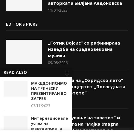
авторката Билјана Андоновска
11/04/2023
EDITOR’S PICKS
„Готик Војсис“ со рафинирана
изведба на средновековна
музика
09/08/2026
READ ALSO
ЕУ вечерта на „Охридско лето“
МАКЕДОНИСИМО
го носи концертот „Последната
НА ТРПЧЕСКИ
роза на летото“
ПРЕЗЕНТИРАН ВО
ЗАГРЕБ
09/08/2026
03/11/2023
Со “Чествување на заветот” и
Интернационален
успех на
премиерата на “Мајка (magna
македонската
mater)” Бабец Театарот од
театарска