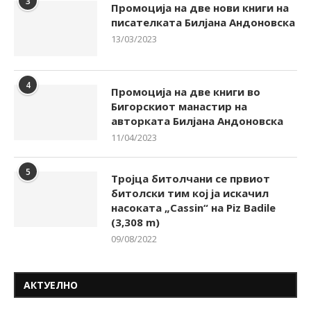
3
Промоција на две нови книги на
писателката Билјана Андоновска
13/03/2023
4
Промоција на две книги во
Бигорскиот манастир на
авторката Билјана Андоновска
11/04/2023
5
Тројца битолчани се првиот
битолски тим кој ја искачил
насоката „Cassin“ на Piz Badile
(3,308 m)
09/08/2022
АКТУЕЛНО