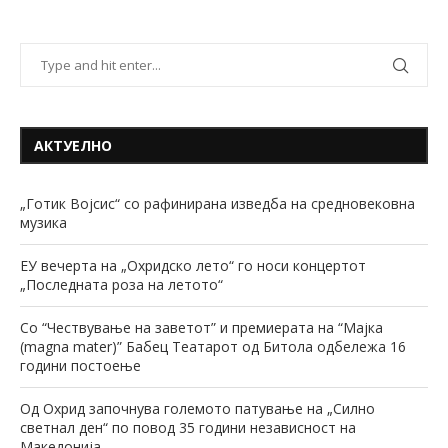
АКТУЕЛНО
„Готик Војсис“ со рафинирана изведба на средновековна
музика
ЕУ вечерта на „Охридско лето“ го носи концертот
„Последната роза на летото“
Со “Чествување на заветот” и премиерата на “Мајка
(magna mater)” Бабец Театарот од Битола одбележа 16
години постоење
Од Охрид започнува големото патување на „Силно
светнал ден“ по повод 35 години независност на
Македонија