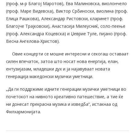
(проф. м-р Благој Маротов), Ева Малиновска, виолончело
(проф. Маре Видевска), Виктор Србиноски, виолина (проф.
Елица Рашкова), Александар Ристовски, кларинет (проф.
Благојче Трајковски), Анастасија Милеусниќ, соло-пеење
(проф. Александра Коцевска) и Џеврие Туле, пијано (проф.
Весна Ангелова-Христов).
Овие концерти се мошне интересни и секогаш оставаат
силен впечаток, затоа што носат нова енергија, елан,
ентузијазам, младешки дух и ја најавуваат новата
генерација македонски музички уметници.
„Да ги поддржиме идните генерации музички уметници во
почетокот на нивното креативно патешествие, а тие ќе
ни донесат прекрасна музика и изведба“, истакнаа од
Филхармонијата.