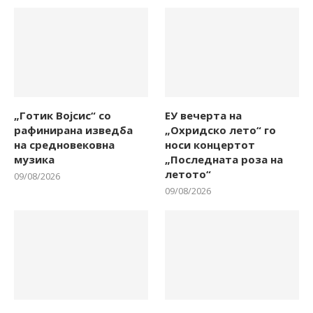
„Готик Војсис“ со
ЕУ вечерта на
рафинирана изведба
„Охридско лето“ го
на средновековна
носи концертот
музика
„Последната роза на
летото“
09/08/2026
09/08/2026