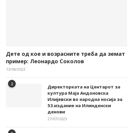
Дете од кое и возрасните треба да земат
пример: Леонардо Соколов
13/06/2022
2
Директорката на Центарот за
култура Маја Андоновска
Илијевски во народна носија за
53.издание на Илинденски
денови
27/07/2023