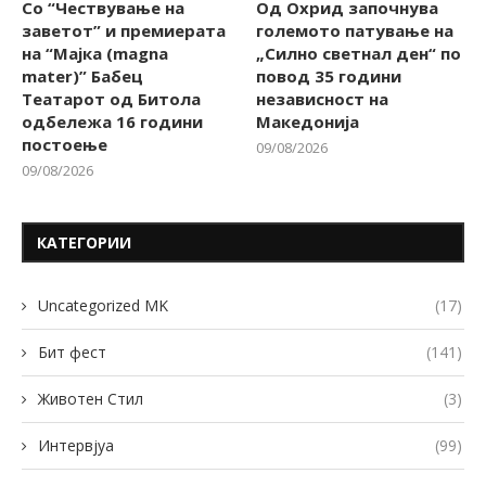
Со “Чествување на
Од Охрид започнува
заветот” и премиерата
големото патување на
на “Мајка (magna
„Силно светнал ден“ по
mater)” Бабец
повод 35 години
Театарот од Битола
независност на
одбележа 16 години
Македонија
постоење
09/08/2026
09/08/2026
КАТЕГОРИИ
Uncategorized MK
(17)
Бит фест
(141)
Животен Стил
(3)
Интервјуа
(99)