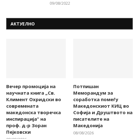
09/08/2022
АКТУЕЛНО
Вечер промоција на
Потпишан
научната книга „Св.
Меморандум за
Климент Охридски во
соработка помеѓу
современата
Македонскиот КИЦ во
македонска творечка
Софија и Друштвото на
инспирација“ на
писателите на
проф. д-р Зоран
Македонија
Пејковски
08/08/2026