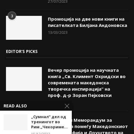
27/07/2023
3
Промоција на две нови книги на
писателката Билјана Андоновска
13/03/2023
EDITOR’S PICKS
Вечер промоција на научната
книга „Св. Климент Охридски во
современата македонска
творечка инспирација“ на
проф. д-р Зоран Пејковски
08/08/2026
READ ALSO
„Сумнал“ дел од
Потпишан Меморандум за
тренингот во
соработка помеѓу Македонскиот
Рим „Чекориме...
КИЦ во Софија и Друштвото на