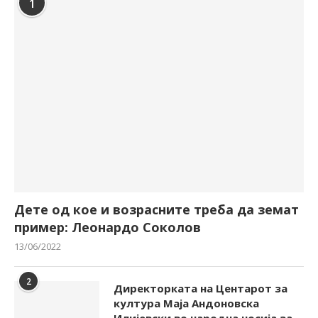
1
Дете од кое и возрасните треба да земат
пример: Леонардо Соколов
13/06/2022
2
Директорката на Центарот за
култура Маја Андоновска
Илијевски во народна носија за