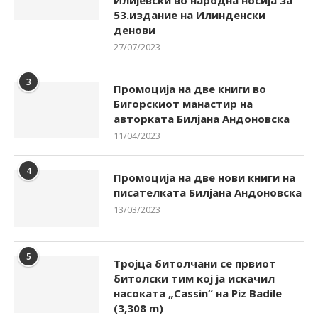
53.издание на Илинденски
денови
27/07/2023
3
Промоција на две книги во
Бигорскиот манастир на
авторката Билјана Андоновска
11/04/2023
4
Промоција на две нови книги на
писателката Билјана Андоновска
13/03/2023
5
Тројца битолчани се првиот
битолски тим кој ја искачил
насоката „Cassin“ на Piz Badile
(3,308 m)