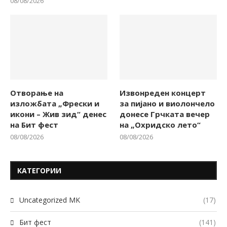
08/08/2026
Отворање на
Извонреден концерт
изложбата „Фрески и
за пијано и виолончело
икони – Жив зид“ денес
донесе Грчката вечер
на Бит фест
на „Охридско лето“
08/08/2026
08/08/2026
КАТЕГОРИИ
Uncategorized MK
(17)
Бит фест
(141)