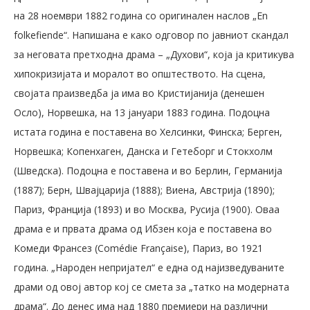
на 28 ноември 1882 година со оригинален наслов „En
folkefiende“. Напишана е како одговор по јавниот скандал
за неговата претходна драма – „Духови“, која ја критикува
хипокризијата и моралот во општеството. На сцена,
својата праизведба ја има во Кристијанија (денешен
Осло), Норвешка, на 13 јануари 1883 година. Подоцна
истата година е поставена во Хелсинки, Финска; Берген,
Норвешка; Копенхаген, Данска и Гетеборг и Стокхолм
(Шведска). Подоцна е поставена и во Берлин, Германија
(1887); Берн, Швајцарија (1888); Виена, Австрија (1890);
Париз, Франција (1893) и во Москва, Русија (1900). Оваа
драма е и првата драма од Ибзен која е поставена во
Комеди Франсез (Comédie Française), Париз, во 1921
година. „Народен непријател“ е една од најизведуваните
драми од овој автор кој се смета за „татко на модерната
драма“. До денес има над 1880 премиери на различни