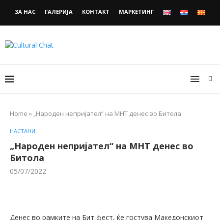
ЗА НАС
ГАЛЕРИЈА
КОНТАКТ
МАРКЕТИНГ
Home
»
„Народен непријател“ на МНТ денес во Битола
НАСТАНИ
„Народен непријател“ на МНТ денес во
Битола
05/07/2022
Денес во рамките на Бит фест, ќе гостува Македонскиот