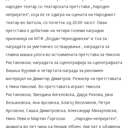
народен театар со театарската претстава „Народен
непријател“, која ќе се одигра на сцената на Народниот
театар во Битола, со почеток од 20.00 часот. Оваа
претстава е добитник на четири големи наградни
признанија на МТФ „Војдан Чернодрински“ и тоа за :
наградата за уметничко остварување , наградата за
главна машка улога во истоимената претстава за Никола
Ристановски, наградата за сценографија за сценографката
Вишња Вујовиќ и четвртата награда за рекламен
материјал на Димитар Димитров. Режисер на претставата
е Нина Николиќ. Во претставата играат: Никола
Ристановски, Звездана Ангеловска, Дарја Ризова, Јана
Вељановска, Ана Арсовска, Благој Веселинов, Петре
Арсовски, Сашка Димитровска, Александар Михајловски,
Нино Леви и Мартин Ѓоргоски.
„Народен непријател“,
драмата во пет чина од Хенрик Ибзен, прв пат е објавена