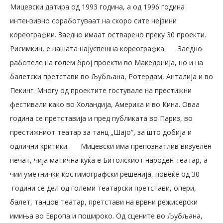
Мицевски датира од 1993 година, а од 1996 година
интензивно соработуваат на скоро сите нејзини
кореографии. Заедно имаат остварено преку 30 проекти.
Рисимкин, е нашата најуспешна кореографка.
Заедно
работеле на голем број проекти во Македонија, но и на
балетски претстави во Љубљана, Ротердам, Анталија и во
Пекинг. Многу од проектите гостувале на престижни
фестивали како во Холандија, Америка и во Кина. Оваа
година се претставија и пред публиката во Париз, во
престижниот театар за танц „Шајо“, за што добија и
одлични критики.
Мицевски има препознатлив визуелен
печат, чија матична куќа е Битолскиот народен театар, а
чии уметнички костимографски решенија, повеќе од 30
години се дел од големи театарски претстави, опери,
балет, танцов театар, претстави на врвни режисерски
имиња во Европа и пошироко. Од сцените во Љубљана,