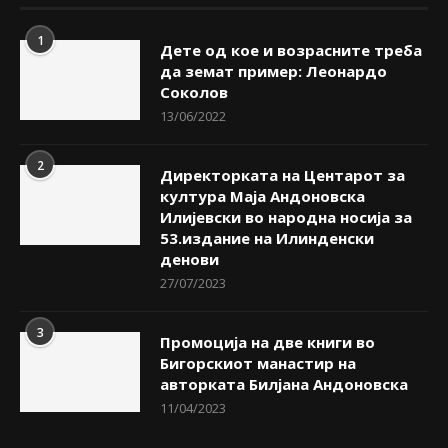
1
Дете од кое и возрасните треба
да земат пример: Леонардо
Соколов
13/06/2022
2
Директорката на Центарот за
култура Маја Андоновска
Илијевски во народна носија за
53.издание на Илинденски
денови
27/07/2023
3
Промоција на две книги во
Бигорскиот манастир на
авторката Билјана Андоновска
11/04/2023