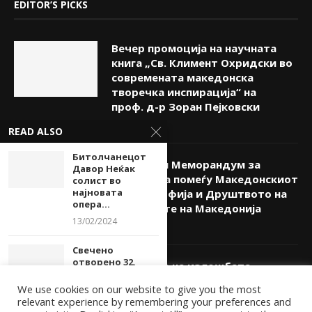
EDITOR’S PICKS
Вечер промоција на научната
книга „Св. Климент Охридски во
современата македонска
творечка инспирација“ на
проф. д-р Зоран Пејковски
08/08/2026
READ ALSO
Битолчанецот
Потпишан Меморандум за
Давор Неќак
соработка помеѓу Македонскиот
солист во
најновата
КИЦ во Софија и Друштвото на
опера...
писателите на Македонија
13/02/2024
08/08/2026
Свечено
отворено 32.
Отворање на изложбата
издание на
„Фрески и икони – Жив зид“
Интернационалниот
We use cookies on our website to give you the most
денес на Бит фест
фестивал...
relevant experience by remembering your preferences and