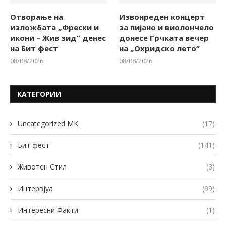
Отворање на
Извонреден концерт
изложбата „Фрески и
за пијано и виолончело
икони – Жив зид“ денес
донесе Грчката вечер
на Бит фест
на „Охридско лето“
08/08/2026
08/08/2026
КАТЕГОРИИ
Uncategorized MK
(17)
Бит фест
(141)
Животен Стил
(3)
Интервјуа
(99)
Интересни Факти
(1)