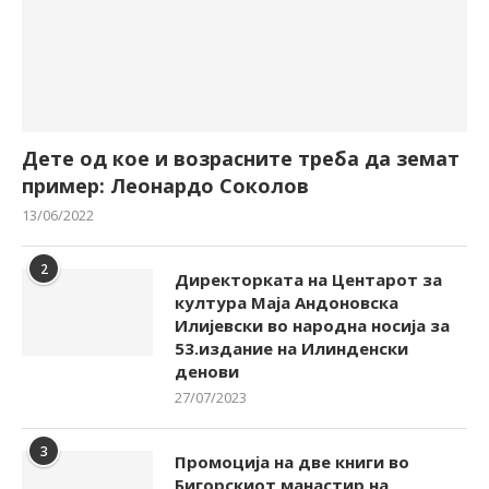
Дете од кое и возрасните треба да земат
пример: Леонардо Соколов
13/06/2022
2
Директорката на Центарот за
култура Маја Андоновска
Илијевски во народна носија за
53.издание на Илинденски
денови
27/07/2023
3
Промоција на две книги во
Бигорскиот манастир на