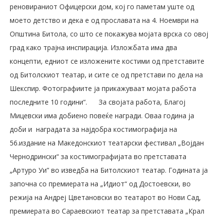
реновираниот Офицерски дом, кој го паметам уште од
моето детство и дека е од прославата на 4. Ноември на
Општина Битола, со што се покажува мојата врска со овој
град како трајна инспирација. Изложбата има два
концепти, едниот се изложените костими од претставите
од Битолскиот театар, и сите се од претстави по дела на
Шекспир. Фотографиите ја прикажуваат мојата работа
последните 10 години“.
За својата работа, Благој
Мицевски има добиено повеќе награди. Оваа година ја
доби и наградата за најдобра костимографија на
56.издание на Македонскиот театарски фестивал „Војдан
Чернодрински“ за костимографијата во претставата
„Артуро Уи” во изведба на Битолскиот театар. Годината ја
започна со премиерата на „Идиот“ од Достоевски, во
режија на Андреј Цветановски во театарот во Нови Сад,
премиерата во Сараевскиот театар за претставата „Крал