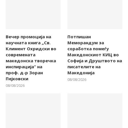
Вечер промоција на
Потпишан
научната книга „Св.
Меморандум за
Климент Охридски во
соработка помеѓу
современата
Македонскиот КИЦ во
македонска творечка
Софија и Друштвото на
инспирација“ на
писателите на
проф. д-р Зоран
Македонија
Пејковски
08/08/2026
08/08/2026