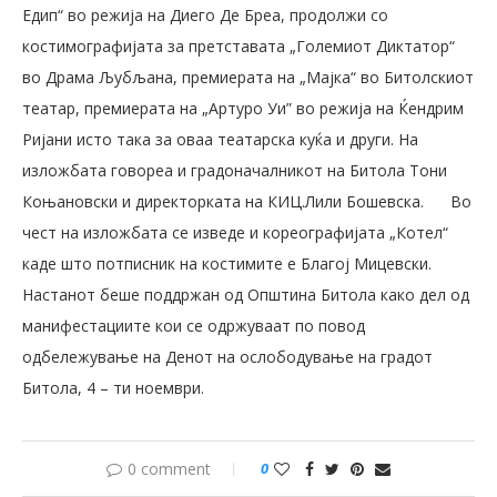
Едип“ во режија на Диего Де Бреа, продолжи со
костимографијата за претставата „Големиот Диктатор“
во Драма Љубљана, премиерата на „Мајка“ во Битолскиот
театар, премиерата на „Артуро Уи” во режија на Ќендрим
Ријани исто така за оваа театарска куќа и други. На
изложбата говореа и градоначалникот на Битола Тони
Коњановски и директорката на КИЦ.Лили Бошевска.
Во
чест на изложбата се изведе и кореографијата „Котел“
каде што потписник на костимите е Благој Мицевски.
Настанот беше поддржан од Општина Битола како дел од
манифестациите кои се одржуваат по повод
одбележување на Денот на ослободување на градот
Битола, 4 – ти ноември.
0 comment
0