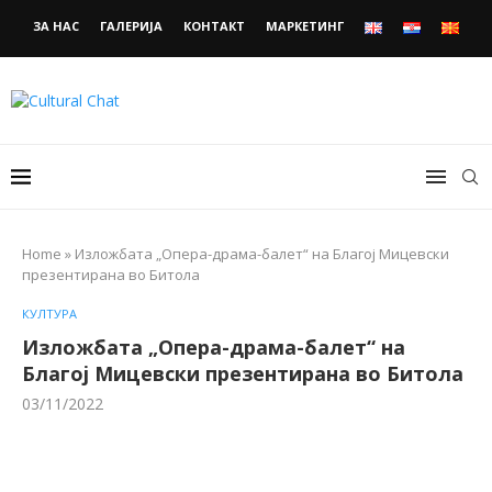
ЗА НАС
ГАЛЕРИЈА
КОНТАКТ
МАРКЕТИНГ
Home
»
Изложбата „Опера-драма-балет“ на Благој Мицевски
презентирана во Битола
КУЛТУРА
Изложбата „Опера-драма-балет“ на
Благој Мицевски презентирана во Битола
03/11/2022