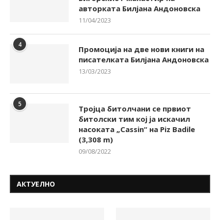
авторката Билјана Андоновска
11/04/2023
4
Промоција на две нови книги на
писателката Билјана Андоновска
13/03/2023
5
Тројца битолчани се првиот
битолски тим кој ја искачил
насоката „Cassin“ на Piz Badile
(3,308 m)
09/08/2022
АКТУЕЛНО