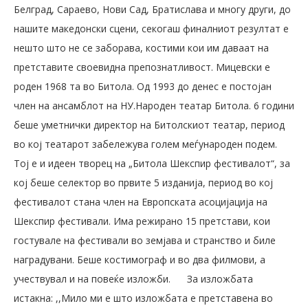
Белград, Сараево, Нови Сад, Братислава и многу други, до
нашите македонски сцени, секогаш финалниот резултат е
нешто што не се заборава, костими кои им даваат на
претставите своевидна препознатливост. Мицевски е
роден 1968 та во Битола. Од 1993 до денес е постојан
член на ансамблот на НУ.Народен театар Битола. 6 години
беше уметнички директор на Битолскиот театар, период
во кој театарот забележува голем меѓународен подем.
Тој е и идеен творец на „Битола Шекспир фестивалот“, за
кој беше селектор во првите 5 изданија, период во кој
фестивалот стана член на Европската асоцијација на
Шекспир фестивали. Има режирано 15 претстави, кои
гостувале на фестивали во земјава и странство и биле
наградувани. Беше костимограф и во два филмови, а
учествувал и на повеќе изложби.
За изложбата
истакна: ,,Мило ми е што изложбата е претставена во