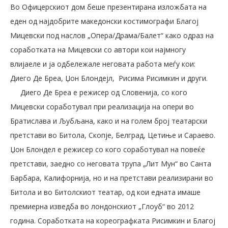
Во Офицерскиот дом беше презентирана изложбата на
еден од најдобрите македонски костимографи Благој
Мицевски под наслов „Опера/Драма/Балет“ како одраз на
соработката на Мицевски со автори кои најмногу
влијаеле и ја одбележале неговата работа меѓу кои:
Диего Де Бреа, Џон Блондејл, Рисима Рисимкин и други.
Диего Де Бреа е режисер од Словенија, со кого
Мицевски соработувал при реализација на опери во
Братислава и Љубљана, како и на голем број театарски
претстави во Битола, Скопје, Белград, Цетиње и Сараево.
Џон Блондел е режисер со кого соработувал на повеќе
претстави, заедно со неговата трупа „Лит Мун“ во Санта
Барбара, Калифорнија, но и на претстави реализирани во
Битола и во Битолскиот театар, од кои едната имаше
премиерна изведба во лондонскиот „Глоуб“ во 2012
година. Соработката на кореографката Рисимкин и Благој