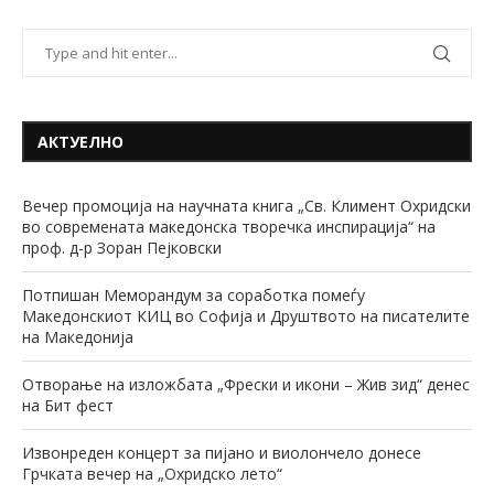
АКТУЕЛНО
Вечер промоција на научната книга „Св. Климент Охридски
во современата македонска творечка инспирација“ на
проф. д-р Зоран Пејковски
Потпишан Меморандум за соработка помеѓу
Македонскиот КИЦ во Софија и Друштвото на писателите
на Македонија
Отворање на изложбата „Фрески и икони – Жив зид“ денес
на Бит фест
Извонреден концерт за пијано и виолончело донесе
Грчката вечер на „Охридско лето“