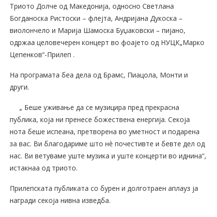
Триото Долче од Македонија, односно Светлана
Богданоска Ристоски – флејта, Андријана Дукоска –
виолончело и Марија Шамоска Буџаковски – пијано,
одржаа целовечерен концерт во фоајето од НУЦК„Марко
Цепенков“-Прилеп .
На програмата беа дела од Брамс, Пиацола, Монти и
други.
„ Беше уживање да се музицира пред прекрасна
публика, која ни пренесе божествена енергија. Секоја
нота беше испеана, претворена во уметност и подарена
за вас. Ви благодариме што нѐ почестивте и бевте дел од
нас. Ви ветуваме уште музика и уште концерти во иднина“,
истакнаа од триото.
Прилепската публиката со бурен и долготраен аплауз ја
награди секоја нивна изведба.