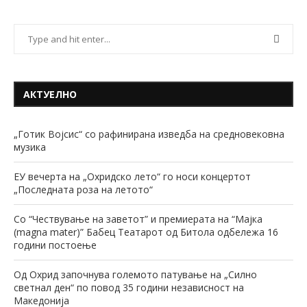
АКТУЕЛНО
„Готик Војсис“ со рафинирана изведба на средновековна
музика
ЕУ вечерта на „Охридско лето“ го носи концертот
„Последната роза на летото“
Со “Чествување на заветот” и премиерата на “Мајка
(magna mater)” Бабец Театарот од Битола одбележа 16
години постоење
Од Охрид започнува големото патување на „Силно
светнал ден“ по повод 35 години независност на
Македонија