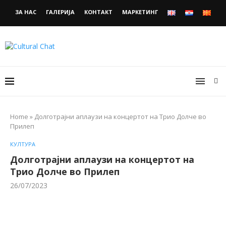
ЗА НАС
ГАЛЕРИЈА
КОНТАКТ
МАРКЕТИНГ
Home
»
Долготрајни аплаузи на концертот на Трио Долче во
Прилеп
КУЛТУРА
Долготрајни аплаузи на концертот на
Трио Долче во Прилеп
26/07/2023