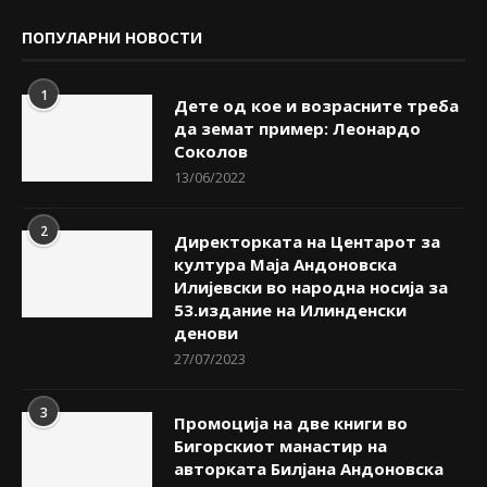
ПОПУЛАРНИ НОВОСТИ
1
Дете од кое и возрасните треба
да земат пример: Леонардо
Соколов
13/06/2022
2
Директорката на Центарот за
култура Маја Андоновска
Илијевски во народна носија за
53.издание на Илинденски
денови
27/07/2023
3
Промоција на две книги во
Бигорскиот манастир на
авторката Билјана Андоновска