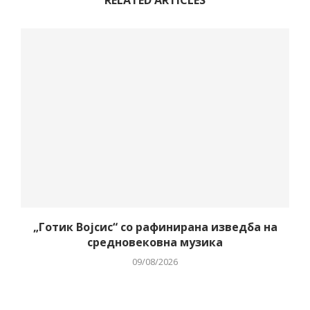
RELATED ARTICLES
„Готик Војсис“ со рафинирана изведба на
средновековна музика
09/08/2026