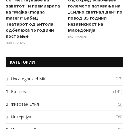
заветот” и премиерата
големото патување на
на “Мајка (magna
„Силно светнал ден“ по
mater)” Бабец
повод 35 години
Театарот од Битола
независност на
одбележа 16 години
Македонија
постоење
09/08/2026
09/08/2026
КАТЕГОРИИ
Uncategorized MK
(17)
Бит фест
(141)
Животен Стил
(3)
Интервјуа
(99)