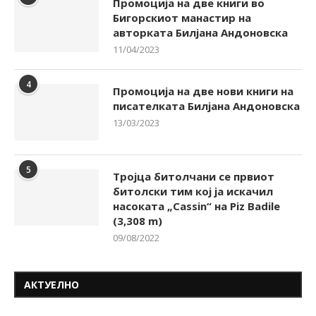
Промоција на две книги во
Бигорскиот манастир на
авторката Билјана Андоновска
11/04/2023
4
Промоција на две нови книги на
писателката Билјана Андоновска
13/03/2023
5
Тројца битолчани се првиот
битолски тим кој ја искачил
насоката „Cassin“ на Piz Badile
(3,308 m)
09/08/2022
АКТУЕЛНО