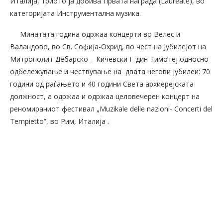
Италија, триото ја добива Првата награда (Laureate), во
категоријата Инструментална музика.
Минатата година одржаа концерти во Велес и
Валандово, во Св. Софија-Охрид, во чест на Јубилејот на
Митрополит Дебарско – Кичевски Г-дин Тимотеј односно
одбележување и чествување на двата негови јубилеи: 70
години од раѓањето и 40 години Света архиерејската
должност, а одржаа и одржаа целовечерен концерт на
реномираниот фестивал „Muzikale delle nazioni- Concerti del
Tempietto”, во Рим, Италија .