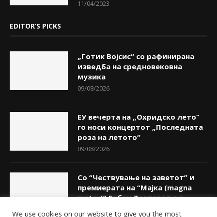
11/04/2023
EDITOR’S PICKS
„Готик Војсис“ со рафинирана
изведба на средновековна
музика
09/08/2026
ЕУ вечерта на „Охридско лето“
го носи концертот „Последната
роза на летото“
09/08/2026
Со “Чествување на заветот” и
премиерата на “Мајка (magna
mater)” Бабец Театарот од
Битола одбележа 16 години
We use cookies on our website to give you the most