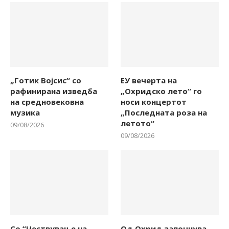
„Готик Војсис“ со
ЕУ вечерта на
рафинирана изведба
„Охридско лето“ го
на средновековна
носи концертот
музика
„Последната роза на
летото“
09/08/2026
09/08/2026
Со “Чествување на
Од Охрид започнува