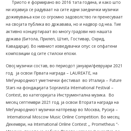
Триото е формирано во 2016 тата година, и како што
ни изјавија се радуваат на сите идни заеднички музички
доживувања кои со огромно задоволство ги пренесуваат
на својата публика во државава, но и надвор од неа. Тие
активно концертираат во многу градови низ нашата
држава (Битола, Прилеп, Штип, Гостивар, Охрид,
Кавадарци). Во нивниот изведувачки опус се опфатени
композиции од сите стилски епохи.
Овој музички состав, во периодот јануари/февруари 2021
год. ја освои Првата награда – LAUREATЕ, на
Меѓународниот уметнички фестивал во Италија – Future
Stars на фондацијата Sopravista International Festival –
Contest, во категоријата Инструментална музика. Во
месец септември 2021 год. ја освои Втората награда на
Меѓународниот музички натпревар во Москва, Русија –
International Moscow Music Online Competition. Во месец
Декември, на International Online Contest ,, Prometheus “-