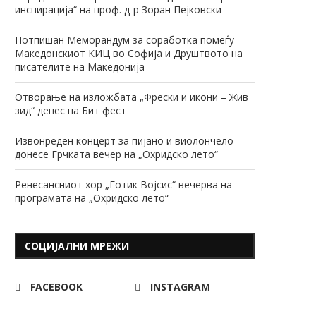
инспирација“ на проф. д-р Зоран Пејковски
Потпишан Меморандум за соработка помеѓу
Македонскиот КИЦ во Софија и Друштвото на
писателите на Македонија
Отворање на изложбата „Фрески и икони – Жив
зид“ денес на Бит фест
Извонреден концерт за пијано и виолончело
донесе Грчката вечер на „Охридско лето“
Ренесансниот хор „Готик Војсис“ вечерва на
програмата на „Охридско лето“
СОЦИЈАЛНИ МРЕЖИ
FACEBOOK
INSTAGRAM