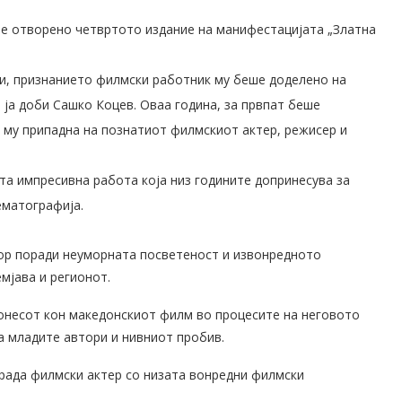
ше отворено четвртото издание на манифестацијата „Златна
ки, признанието филмски работник му беше доделено на
 ја доби Сашко Коцев. Оваа година, за првпат беше
а му припадна на познатиот филмскиот актер, режисер и
та импресивна работа која низ годините допринесува за
ематографија.
ор поради неуморната посветеност и извонредното
мјава и регионот.
онесот кон македонскиот филм во процесите на неговото
а младите автори и нивниот пробив.
града филмски актер со низата вонредни филмски