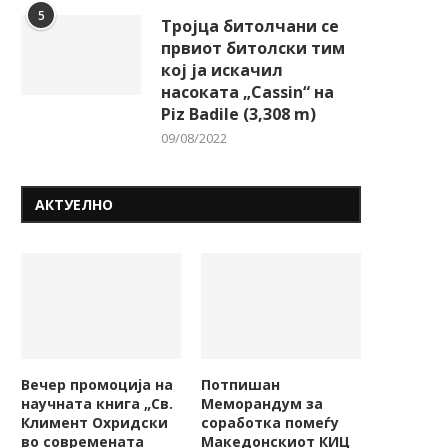
5
Тројца битолчани се
првиот битолски тим
кој ја искачил
насоката „Cassin“ на
Piz Badile (3,308 m)
09/08/2022
АКТУЕЛНО
Вечер промоција на
Потпишан
научната книга „Св.
Меморандум за
Климент Охридски
соработка помеѓу
во современата
Македонскиот КИЦ