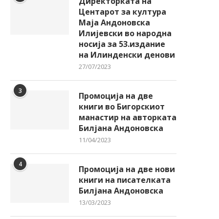
Директорката на
Центарот за култура
Маја Андоновска
Илијевски во народна
носија за 53.издание
на Илинденски денови
27/07/2023
3
Промоција на две
книги во Бигорскиот
манастир на авторката
Билјана Андоновска
11/04/2023
4
Промоција на две нови
книги на писателката
Билјана Андоновска
13/03/2023