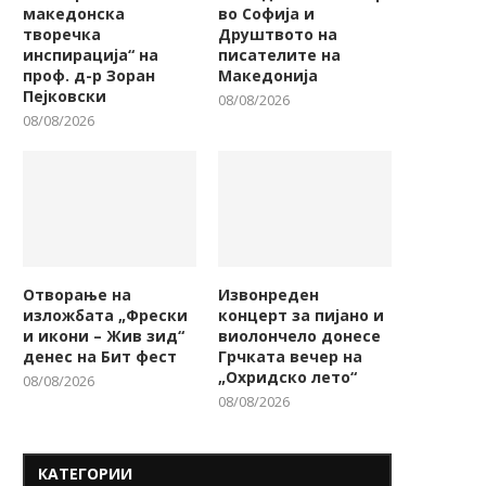
звонреден концерт за пијано
Ренесансниот хор „Гот
македонска
во Софија и
и виолончело донесе
Војсис“ вечерва на прогр
творечка
Друштвото на
Грчката...
на...
инспирација“ на
писателите на
проф. д-р Зоран
Македонија
08/08/2026
08/08/2026
Пејковски
08/08/2026
08/08/2026
Отворање на
Извонреден
изложбата „Фрески
концерт за пијано и
и икони – Жив зид“
виолончело донесе
денес на Бит фест
Грчката вечер на
„Охридско лето“
08/08/2026
08/08/2026
КАТЕГОРИИ