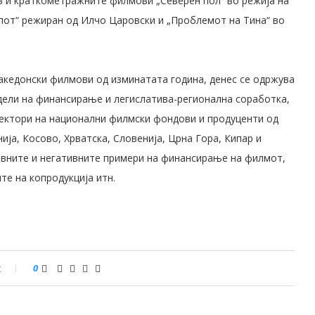
в и краткометражните филмови „Северен пол“ во режија на
апот“ режиран од Илчо Царовски и „Проблемот на Тина“ во
македонски филмови од изминатата година, денес се одржува
ели на финансирање и легислатива-регионална соработка,
ректори на национални филмски фондови и продуценти од
анија, Косово, Хрватска, Словенија, Црна Гора, Кипар и
тивните и негативните примери на финансирање на филмот,
е на копродукција итн.
t
0