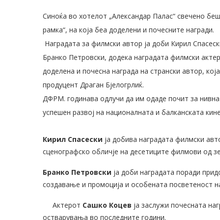
Синоќа во хотелот „Александар Палас“ свечено бе
рамка“, на која беа доделени и почесните награди.
Наградата за филмски автор ја доби Кирил Спасес
Бранко Петровски, додека наградата филмски актер
доделена и почесна награда на странски автор, кој
продуцент Драган Бјелогрлиќ.
ДФРМ. годинава одлучи да им одаде почит за нивна
успешен развој на националната и балканската кин
Кирил Спасески
ја добива наградата филмски авт
сценографско обличје на десетиците филмови од зе
Бранко Петровски
ја доби наградата поради прид
создавање и промоција и особената посветеност н
Актерот
Сашко Коцев
ја заслужи почесната на
остварувања во последните години.