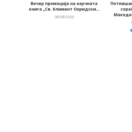
истички
Вечер промоција на научната
Потпиша
денот на
книга „Св. Климент Охридски...
сора
.
Македон
08/08/2026