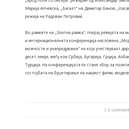
„Брод полн со бисери“ режиран од Александар Зико
Марија Апчевска, „Баскет“ на Димитар Банов, „Кас
режија на Радован Петровиќ.
Во рамките на „Златна рамка“, покрај ревијата на 
и интернационалната конференција насловена „Мод
можности и унапредување“ на која учествуваат ди
десет земји, меѓу кои Србија, Бугарија, Грција, Алб
Турција. На конференцијата ќе стане збор за пози
состојбата на буџетирање на нашиот филм, моделит
0 commen