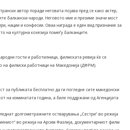
трански автор поради неговата појава пред се како актер,
ите балкански народи. Неговото име и презиме значи мост
ури, нации и конфесии. Оваа награда е еден вид признание за
о на културна кохезија помеѓу балканците.
ародни гости и работилници, филмската ревија ќе се
то на филмски работници на Македонија (ДФРМ).
ст за публиката бесплатно да ги погледне сите македонски
от на изминатата година, а биле поддржани од Агенцијата
леднат долгометражните остварувања „Сестри“ во режија
риениот“ во режија на Арсим Фазлија, документарниот филм