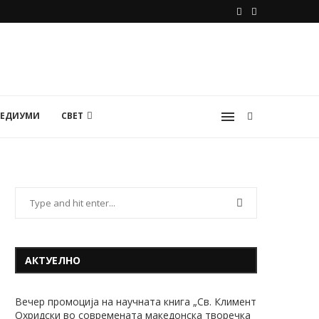
МЕДИУМИ
СВЕТ
АКТУЕЛНО
Вечер промоција на научната книга „Св. Климент
Охридски во современата македонска творечка