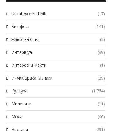
Uncategorized MK
(17)
Бит фест
(141)
Животен Стил
(3)
Интервјуа
(99)
Интересни Факти
(1)
ИФФК.Браќа Манаки
(39)
Култура
(1.764)
Миленици
(11)
Мода
(46)
Настани
(291)