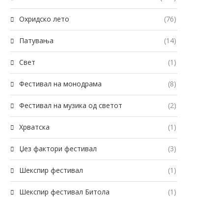
Охридско лето
(76)
Патувања
(14)
Свет
(1)
Фестивал на монодрама
(8)
Фестивал на музика од светот
(2)
Хрватска
(1)
Џез фактори фестивал
(3)
Шекспир фестивал
(1)
Шекспир фестивал Битола
(1)