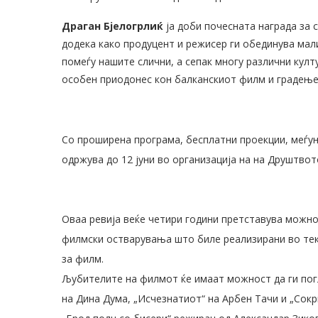
Драган Бјелогрлиќ
ја доби почесната награда за с
додека како продуцент и режисер ги обединува мал
помеѓу нашите слични, а сепак многу различни култ
особен приодонес кон балканскиот филм и градењет
Со проширена програма, бесплатни проекции, меѓун
одржува до 12 јуни во организација на на Друштво
Оваа ревија веќе четири години претставува можно
филмски остварувања што биле реализирани во тек
за филм.
Љубителите на филмот ќе имаат можност да ги пог
на Дина Дума, „Исчезнатиот“ на Арбен Тачи и „Сок