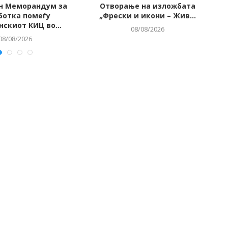
н Меморандум за
Отворање на изложбата
И
ботка помеѓу
„Фрески и икони – Жив...
скиот КИЦ во...
08/08/2026
08/08/2026