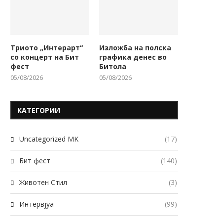
Триото „Интерарт“
Изложба на полска
со концерт на Бит
графика денес во
фест
Битола
05/08/2026
05/08/2026
КАТЕГОРИИ
ога младите ја раскажуваат
Битолчанецот Игор Трајко
својата приказна преку
Фоја добитник на
Uncategorized MK
(17)
филм,...
Меѓународната награда.
17/03/2026
16/03/2026
Бит фест
(140)
Животен Стил
(3)
Интервјуа
(99)