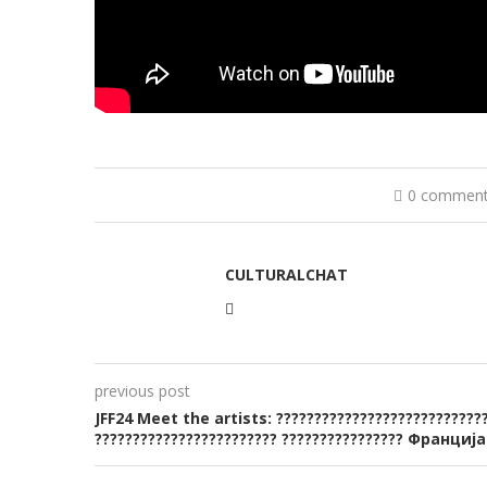
0 commen
CULTURALCHAT
previous post
JFF24 Meet the artists: ???????????????????????????
???????????????????????? ???????????????? Франција