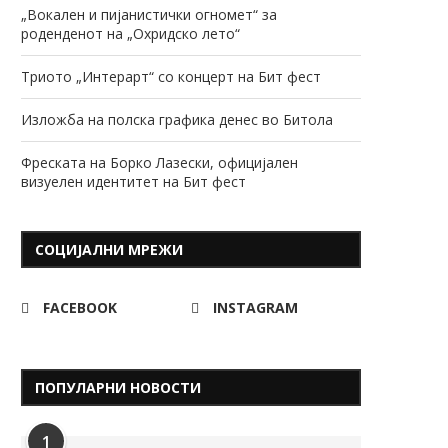
„Вокален и пијанистички огномет“ за
роденденот на „Охридско лето“
Триото „Интерарт“ со концерт на Бит фест
Изложба на полска графика денес во Битола
Фреската на Борко Лазески, официјален
визуелен идентитет на Бит фест
СОЦИЈАЛНИ МРЕЖИ
FACEBOOK
INSTAGRAM
ПОПУЛАРНИ НОВОСТИ
1