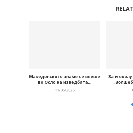
RELAT
ека сум
Македонското знаме се вееше
За и окол
...
во Осло на изведбата...
„Волшебе
11/06/2026