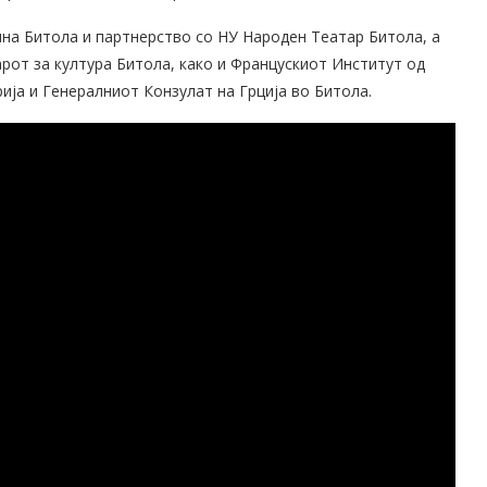
на Битола и партнерство со НУ Народен Театар Битола, а
рот за култура Битола, како и Францускиот Институт од
ија и Генералниот Конзулат на Грција во Битола.