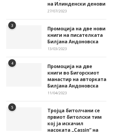
на Илинденски денови
27/07/2023
3
Промоција на две нови
книги на писателката
Билјана Андоновска
13/03/2023
4
Промоција на две
книги во Бигорскиот
манастир на авторката
Билјана Андоновска
11/04/2023
5
Тројца битолчани се
првиот битолски тим
кој ја искачил
насоката „Cassin“ на