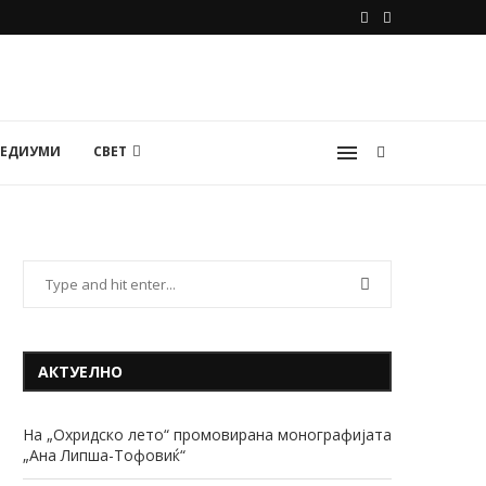
МЕДИУМИ
СВЕТ
АКТУЕЛНО
На „Охридско лето“ промовирана монографијата
„Ана Липша-Тофовиќ“