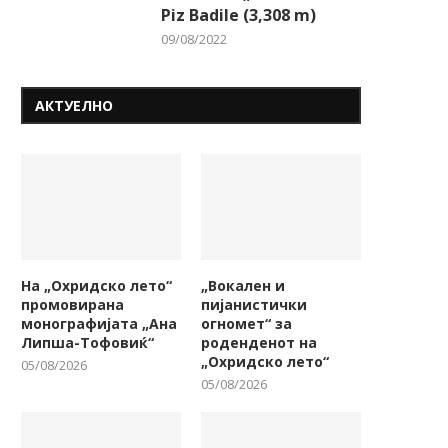
Piz Badile (3,308 m)
09/08/2022
АКТУЕЛНО
На „Охридско лето“
„Вокален и
промовирана
пијанистички
монографијата „Ана
огномет“ за
Липша-Тофовиќ“
роденденот на
„Охридско лето“
05/08/2026
05/08/2026