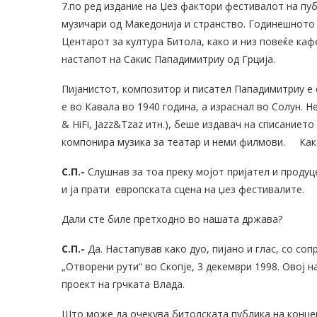
7.по ред издание на Џез фактори фестивалот на пу
музичари од Македонија и странство. Годинешното 
Центарот за култура Битола, како и низ повеќе кафе
настапот на Сакис Пападимитриу од Грција.
Пијанистот, композитор и писател Пападимитриу е 
е во Кавала во 1940 година, а израснал во Солун. Не
& HiFi, Jazz&Tzaz итн.), беше издавач на списанието
компонира музика за театар и неми филмови.
Как
С.П.-
Слушнав за тоа преку мојот пријател и продуце
и ја прати европската сцена на џез фестивалите.
Дали сте биле претходно во нашата држава?
С.П.-
Да. Настапував како дуо, пијано и глас, со со
„Отворени рути“ во Скопје, 3 декември 1998. Овој н
проект на грчката Влада.
Што може да очекува битолската публика на конце