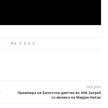
t
0
next post
?
Премиера на балетски диптих во ХНК Загреб
со музика на Марјан Неќак