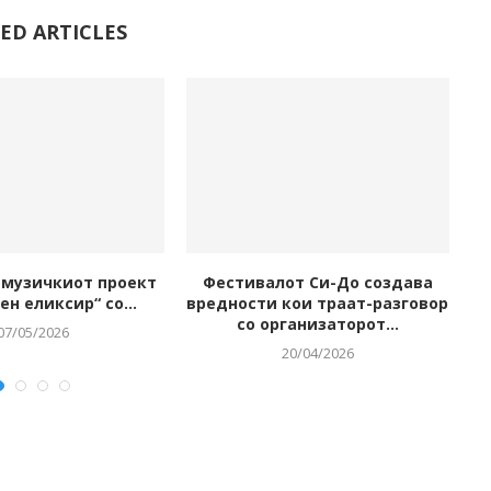
ED ARTICLES
у музичкиот проект
Фестивалот Си-До создава
К
н еликсир“ со...
вредности кои траат-разговор
со организаторот...
07/05/2026
20/04/2026