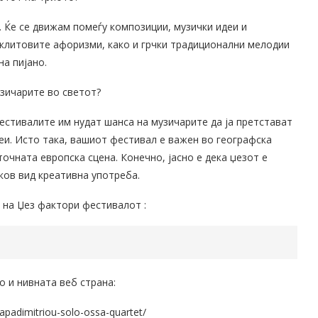
. Ќе се движам помеѓу композиции, музички идеи и
аклитовите афоризми, како и грчки традиционални мелодии
на пијано.
зичарите во светот?
естивалите им нудат шанса на музичарите да ја претстават
еи. Исто така, вашиот фестивал е важен во географска
точната европска сцена. Конечно, јасно е дека џезот е
ков вид креативна употреба.
 на Џез фактори фестивалот :
о и нивната веб страна:
papadimitriou-solo-ossa-quartet/