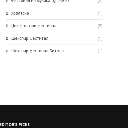
Фестивал на музика од светот
(2)
Хрватска
(1)
Џез фактори фестивал
(3)
Шекспир фестивал
(1)
Шекспир фестивал Битола
(1)
EDITOR’S PICKS