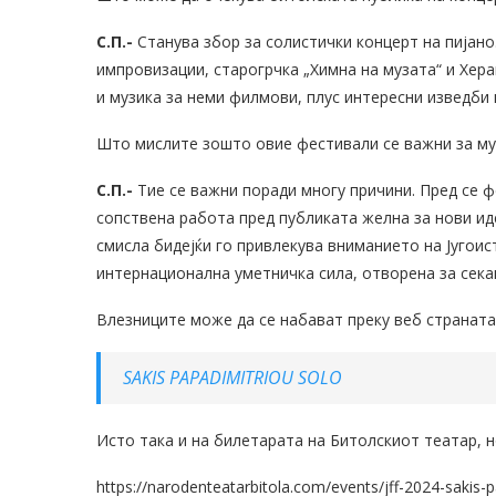
С.П.-
Станува збор за солистички концерт на пијано
импровизации, старогрчка „Химна на музата“ и Хер
и музика за неми филмови, плус интересни изведби 
Што мислите зошто овие фестивали се важни за му
С.П.-
Тие се важни поради многу причини. Пред се ф
сопствена работа пред публиката желна за нови ид
смисла бидејќи го привлекува вниманието на Југоис
интернационална уметничка сила, отворена за сека
Влезниците може да се набават преку веб страната
SAKIS PAPADIMITRIOU SOLO
Исто така и на билетарата на Битолскиот театар, н
https://narodenteatarbitola.com/events/jff-2024-sakis-