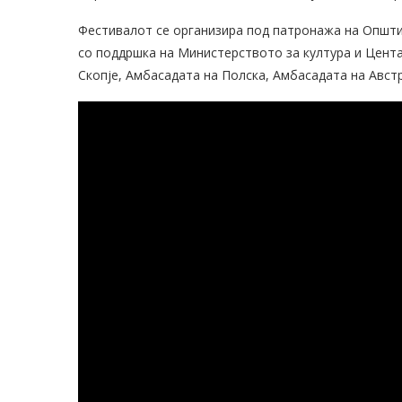
Фестивалот се организира под патронажа на Општи
со поддршка на Министерството за култура и Цента
Скопје, Амбасадата на Полска, Амбасадата на Австр