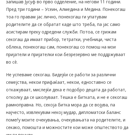
запишав Јусуф во прво одделение, на негови 11 години.
Пред три години – Усеин, Алмедина и Медина. Понекогаш
тоа го правам јас лично, понекогаш ги упатувам
родителите да се обратат каде што треба, па јас само
асистирам преку одредени служби. Потоа, се грижам
секогаш да имаат прибор, тетратки, учебници, чиста
облека, понекогаш сам, понекогаш со помош на мои
пријатели и пријателки кои безрезервно ме поддржуваат
во сѐ.
Не успеваме секогаш. Бидејќи се работи за различни
семејства, некои прифаќаат, некои, едноставно се
откажуваат, мислејќи дека е подобро децата да работат,
отколку да се школуваат. Тешка е битката, и не е секогаш
рамноправна. Но, секоја битка мора да се војува, па
најчесто, извлекувам некој мудар, дипломатски баланс
помеѓу моите очекувања, очекувањата на родителите, и
секако, помошта и можностите кои може општеството да
им ги понуди.