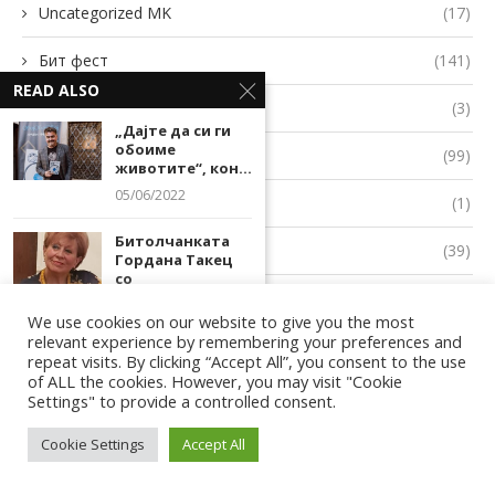
Uncategorized MK
(17)
Бит фест
(141)
READ ALSO
Животен Стил
(3)
„Дајте да си ги
обоиме
Интервјуа
(99)
животите“, кон...
05/06/2022
Интересни Факти
(1)
Битолчанката
ИФФК.Браќа Манаки
(39)
Гордана Такец
со
Култура
интернационално
(1.768)
признание во...
We use cookies on our website to give you the most
relevant experience by remembering your preferences and
11/11/2022
Миленици
(11)
repeat visits. By clicking “Accept All”, you consent to the use
of ALL the cookies. However, you may visit "Cookie
Кога младите ја
Мода
(46)
Settings" to provide a controlled consent.
раскажуваат
својата приказна
Настани
(291)
Cookie Settings
Accept All
преку...
17/03/2026
Охридско лето
(78)