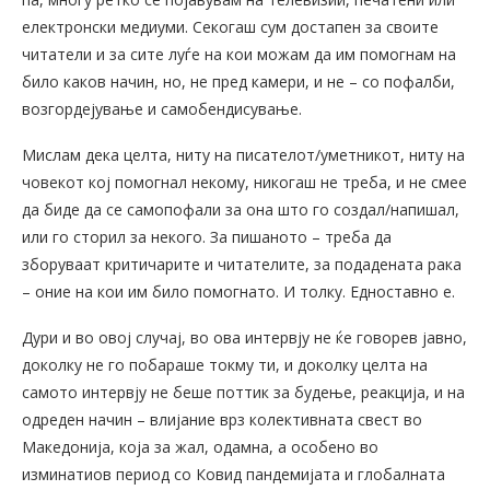
електронски медиуми. Секогаш сум достапен за своите
читатели и за сите луѓе на кои можам да им помогнам на
било каков начин, но, не пред камери, и не – со пофалби,
возгордејување и самобендисување.
Мислам дека целта, ниту на писателот/уметникот, ниту на
човекот кој помогнал некому, никогаш не треба, и не смее
да биде да се самопофали за она што го создал/напишал,
или го сторил за некого. За пишаното – треба да
зборуваат критичарите и читателите, за подадената рака
– оние на кои им било помогнато. И толку. Едноставно е.
Дури и во овој случај, во ова интервју не ќе говорев јавно,
доколку не го побараше токму ти, и доколку целта на
самото интервју не беше поттик за будење, реакција, и на
одреден начин – влијание врз колективната свест во
Македонија, која за жал, одамна, а особено во
изминатиов период со Ковид пандемијата и глобалната