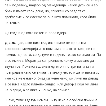
па и подалеку, надвор од Македонија, некои дури се и во
брак и имаат свои деца, но, секогаш со радост се
среќаваме и се смееме за она што поминало, кога било
најтешко.
Од каде и од кога потекна оваа идеја?
Д.С.Љ.-
Јас, како писател, иако имам неверојатна
слоновска меморија и го помнам и она што никој не го
помни, најчесто, со датуми и години, тешко се снаоѓам. Па
и со имиња. Морам да си признаам, колку и смешно да
звучи тоа. Понекогаш, знам луѓето и по три пати да ги
препрашам како се викаат, а многу често и да ги викам со
име кое не е нивно, бидејќи мене некој ми личи на Давид,
а се вика Карло илиАлександар, или девојка која ми личи
на Марија, а се вика – Ленче, на пример.
Значи, точен датум немам, ниту некоја особена причина.
Знам само дека првото семејство за кое се грижев беше