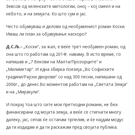
Зевсов од хеленските митологии, оној – кој смеел и на
небото, и на земјата. Ко што сум и јас.
Често објавуваш и делови од необјавениот роман Коски.
Имаш ли план за објавување наскоро?
Д.С.Љ.-
„Коски“, за жал, е веќе трет необјавен роман, од
она што го работам од 2014г. наваму. В исто време, го
напишав и „7 Векови на Малта/Прозорците“ и
„Милиметар“. И една збирка поезија „Во Софиските
градини/Рајски дворови“ со над 300 песни, напишани од
2006г., до денес.Во моментов работам на „Светата Земја“
и на „Миракули“.
И покрај тоа што сите мои претходни романи, не беа
финансирани од мојата земја, а веќе се стигнати многу
далеку, јас, сепак ќе останам трпелив, и ќе најдам модус
да ги издадам и да ги раскажам пред својата публика.