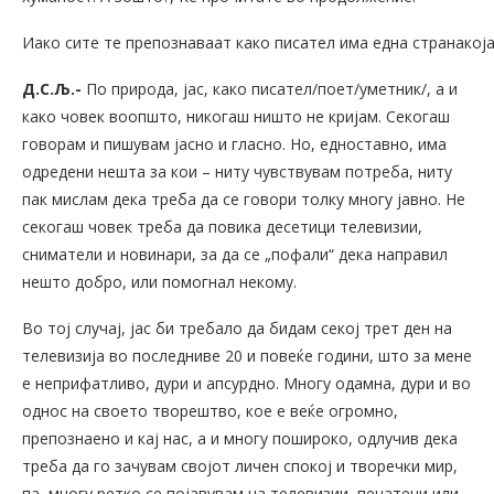
Иако сите те препознаваат како писател има една странакој
Д.С.Љ.-
По природа, јас, како писател/поет/уметник/, а и
како човек воопшто, никогаш ништо не кријам. Секогаш
говорам и пишувам јасно и гласно. Но, едноставно, има
одредени нешта за кои – ниту чувствувам потреба, ниту
пак мислам дека треба да се говори толку многу јавно. Не
секогаш човек треба да повика десетици телевизии,
сниматели и новинари, за да се „пофали“ дека направил
нешто добро, или помогнал некому.
Во тој случај, јас би требало да бидам секој трет ден на
телевизија во последниве 20 и повеќе години, што за мене
е неприфатливо, дури и апсурдно. Многу одамна, дури и во
однос на своето творештво, кое е веќе огромно,
препознаено и кај нас, а и многу пошироко, одлучив дека
треба да го зачувам својот личен спокој и творечки мир,
па, многу ретко се појавувам на телевизии, печатени или