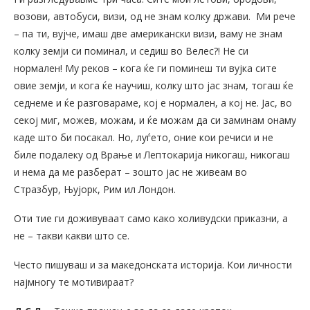
возови, автобуси, визи, од не знам колку држави. Ми рече
– па ти, вујче, имаш две американски визи, ваму не знам
колку земји си поминал, и седиш во Велес?! Не си
нормален! Му реков – кога ќе ги поминеш ти вујка сите
овие земји, и кога ќе научиш, колку што јас знам, тогаш ќе
седнеме и ќе разговараме, кој е нормален, а кој не. Јас, во
секој миг, можев, можам, и ќе можам да си заминам онаму
каде што би посакал. Но, луѓето, оние кои речиси и не
биле подалеку од Врање и Лептокарија никогаш, никогаш
и нема да ме разберат – зошто јас не живеам во
Стразбур, Њујорк, Рим ил Лондон.
Оти тие ги доживуваат само како холивудски приказни, а
не – такви какви што се.
Често пишуваш и за македонската историја. Кои личности
најмногу те мотивираат?