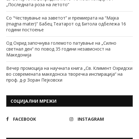
„Последната роза на летото“
Со “Чествување на заветот” и премиерата на “Мајка
(magna mater)” Бабец Театарот од Битола одбележа 16
години постоење
Од Охрид започнува големото патување на „Силно
светнал ден“ по повод 35 години независност на
Македонија
Вечер промоција на научната книга „Св. Климент Охридски
во современата македонска творечка инспирација“ на
проф. д-р Зоран Пејковски
СОЦИЈАЛНИ МРЕЖИ
FACEBOOK
INSTAGRAM