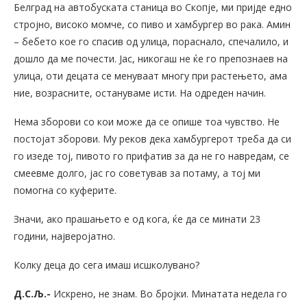
Белград на автобуската станица во Скопје, ми пријде едно
стројно, високо момче, со пиво и хамбургер во рака. Амин
– бебето кое го спасив од улица, пораснало, спечалило, и
дошло да ме почести. Јас, никогаш не ќе го препознаев на
улица, оти децата се менуваат многу при растењето, ама
ние, возрасните, остануваме исти. На одреден начин.
Нема зборови со кои може да се опише тоа чувство. Не
постојат зборови. Му реков дека хамбургерот треба да си
го изеде тој, пивото го прифатив за да не го навредам, се
смеевме долго, јас го советував за потаму, а тој ми
помогна со куферите.
Значи, ако прашањето е од кога, ќе да се минати 23
години, најверојатно.
Колку деца до сега имаш исшколувано?
Д.С.Љ.-
Искрено, не знам. Во бројки. Минатата недела го