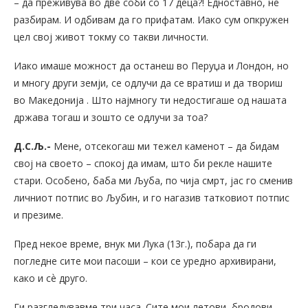
– да преживува во две соби со 17 деца?! Едноставно, не
разбирам. И одбивам да го прифатам. Иако сум опкружен
цел свој живот токму со такви личности.
Иако имаше можност да останеш во Перуџа и Лондон, но
и многу други земји, се одлучи да се вратиш и да твориш
во Македонија . Што најмногу ти недостигаше од нашата
држава тогаш и зошто се одлучи за тоа?
Д.С.Љ.-
Мене, отсекогаш ми тежел каменот – да бидам
свој на своето – спокој да имам, што би рекле нашите
стари. Особено, баба ми Љуба, по чија смрт, јас го сменив
личниот потпис во Љубин, и го нагазив татковиот потпис
и презиме.
Пред некое време, внук ми Лука (13г.), побара да ги
погледне сите мои пасоши – кои се уредно архивирани,
како и сѐ друго.
Ги разгледувавме три часа. Сите мои летови, бродови,