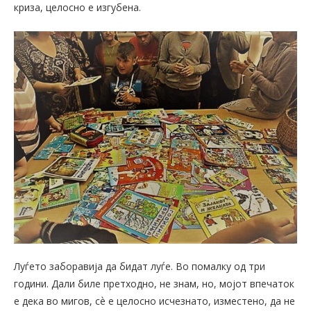
криза, целосно е изгубена.
Луѓето заборавија да бидат луѓе. Во помалку од три
години. Дали биле претходно, не знам, но, мојот впечаток
е дека во мигов, сѐ е целосно исчезнато, изместено, да не