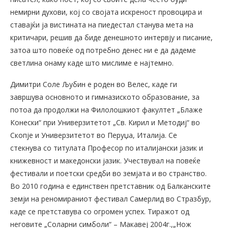
немирни духови, кој со својата искреност провоцира и
ставајќи ја вистината на пиедестал станува мета на
критичари, решив да биде денешното интервју и писание,
затоа што повеќе од потребно денес ни е да дадеме
светлина онаму каде што мислиме е најтемно.
Димитри Соле Љубин е роден во Велес, каде ги
завршува основното и гимназиското образование, за
потоа да продолжи на Филолошкиот факултет „Блаже
Конески“ при Универзитетот „Св. Кирил и Методиј“ во
Скопје и Универзитетот во Перуџа, Италија. Се
стекнува со титулата Професор по италијански јазик и
книжевност и македонски јазик. Учествувал на повеќе
фестивали и поетски средби во земјата и во странство.
Во 2010 година е единствен претставник од Балканските
земји на реномираниот фестивал Самерлид во Стразбур,
каде се претставува со огромен успех. Тиражот од
неговите „Соларни симболи“ – Макавеј 2004г.,„Нож