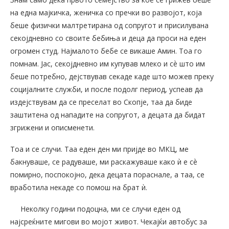
на една мајкичка, женичка со пречки во развојот, која
беше физички малтретирана од сопругот и присилувана
секојдневно со своите бебиња и деца да проси на еден
огромен студ. Најмалото бебе се викаше Амин. Тоа го
помнам. Јас, секојдневно им купував млеко и сѐ што им
беше потребно, дејствував секаде каде што можев преку
социјалните служби, и после подолг период, успеав да
издејствувам да се преселат во Скопје, таа да биде
заштитена од нападите на сопругот, а децата да бидат
згрижени и описменети.
Тоа и се случи. Таа еден ден ми пријде во МКЦ, ме
бакнуваше, се радуваше, ми раскажуваше како ѝ е сѐ
помирно, поспокојно, дека децата пораснале, а таа, се
вработила некаде со помош на брат ѝ.
Неколку години подоцна, ми се случи еден од
најсреќните мигови во мојот живот. Чекајќи автобус за