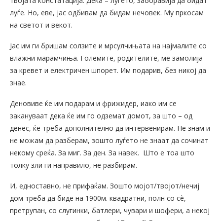
твојата констатација. Дека – луѓето, заборавија да бидат
луѓе. Но, еве, јас одбивам да бидам нечовек. Му пркосам
на светот и векот.
Јас им ги бришам солзите и мрсулчињата на најмалите со
влажни марамчиња. Големите, родителите, ме замолија
за кревет и електричен шпорет. Им подарив, без никој да
знае.
Деновиве ќе им подарам и фрижидер, иако им се
закануваат дека ќе им го одземат домот, за што – од
денес, ќе треба дополнително да интервенирам. Не знам и
не можам да разберам, зошто луѓето не знаат да сочинат
некому среќа. За миг. За ден. За навек. Што е тоа што
толку зли ги направило, не разбирам.
И, едноставно, не прифаќам. Зошто мојот/твојот/нечиј
дом треба да биде на 1900м. квадратни, полн со сѐ,
претрупан, со слугинки, батлери, чувари и шофери, а некој