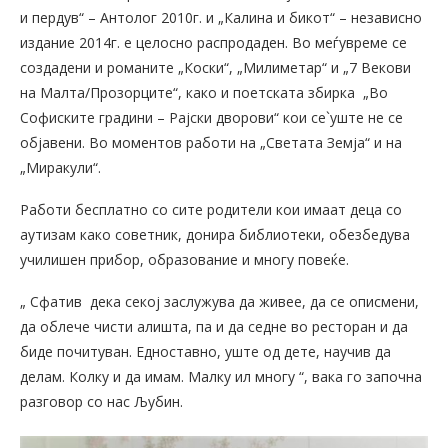
и пердув“ – Антолог 2010г. и „Калина и бикот“ – независно
издание 2014г. е целосно распродаден. Во меѓувреме се
создадени и романите „Коски“, „Милиметар“ и „7 Векови
на Малта/Прозорците“, како и поетската збирка „Во
Софиските градини – Рајски дворови“ кои се`уште не се
објавени. Во моментов работи на „Светата Земја“ и на
„Миракули“.
Работи бесплатно со сите родители кои имаат деца со
аутизам како советник, донира библиотеки, обезбедува
училишен прибор, образование и многу повеќе.
„ Сфатив дека секој заслужува да живее, да се описмени,
да облече чисти алишта, па и да седне во ресторан и да
биде почитуван. Едноставно, уште од дете, научив да
делам. Колку и да имам. Малку ил многу “, вака го започна
разговор со нас Љубин.