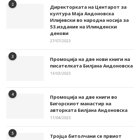
2
Директорката на Центарот за
култура Маја Андоновска
Илијевски во народна носија за
53.издание на Илинденски
денови
27/07/2023
3
Промоција на две нови книги на
писателката Билјана Андоновска
13/03/2023
4
Промоција на две книги во
Бигорскиот манастир на
авторката Билјана Андоновска
11/04/2023
5
Тројца битолчани се првиот