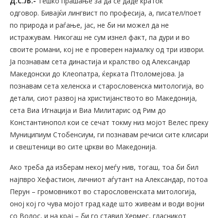
Д.С.Љ.-
Тешко прашање за да се даде краток
одговор. Бивајќи лингвист по професија, а, писател/поет
по природа и раѓање, јас, не би ни можел да не
истражувам. Никогаш не сум изнел факт, па дури и во
своите романи, кој не е проверен најмалку од три извори.
Ја познавам сета династија и кралство од Александар
Македонски до Клеопатра, ќерката Птоломејова. Ја
познавам сета хеленска и старословенска митологија, во
детали, сиот развој на христијанството во Македонија,
сета Виа Игнација и Виа Милитарис од Рим до
Константинопол кои се сечат токму низ мојот Велес преку
Муниципиум Стобенсиум, ги познавам речиси сите клисари
и свештеници во сите цркви во Македонија.
Ако треба да изберам некој меѓу нив, тогаш, тоа би бил
најпвро Хефастион, личниот аѓутант на Александар, потоа
Перун – громовникот во старословенската митологија,
оној кој го чува мојот град каде што живеам и води војни
со Волос, и на крај – би го ставил Хермес, гласникот