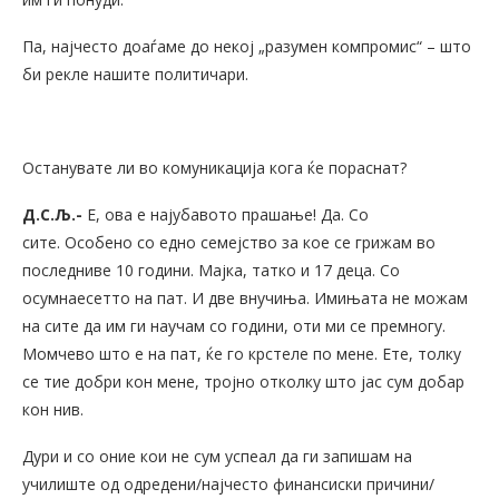
Па, најчесто доаѓаме до некој „разумен компромис“ – што
би рекле нашите политичари.
Останувате ли во комуникација кога ќе пораснат?
Д.С.Љ.-
Е, ова е најубавото прашање! Да. Со
сите. Особено со едно семејство за кое се грижам во
последниве 10 години. Мајка, татко и 17 деца. Со
осумнаесетто на пат. И две внучиња. Имињата не можам
на сите да им ги научам со години, оти ми се премногу.
Момчево што е на пат, ќе го крстеле по мене. Ете, толку
се тие добри кон мене, тројно отколку што јас сум добар
кон нив.
Дури и со оние кои не сум успеал да ги запишам на
училиште од одредени/најчесто финансиски причини/