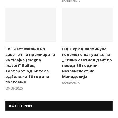
09/08/2026
Со “Чествување на
Од Охрид започнува
заветот” и премиерата
големото патување на
на “Мајка (magna
„Силно светнал ден“ по
mater)” Бабец
повод 35 години
Театарот од Битола
независност на
одбележа 16 години
Македонија
постоење
09/08/2026
09/08/2026
КАТЕГОРИИ