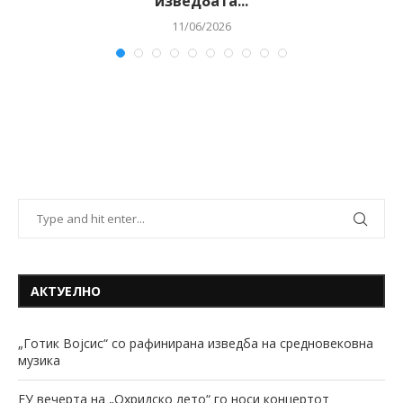
изведбата...
11/06/2026
АКТУЕЛНО
„Готик Војсис“ со рафинирана изведба на средновековна
музика
ЕУ вечерта на „Охридско лето“ го носи концертот