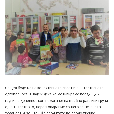
Со цел будење на колективната свест и општествената
одговорност и надеж дека ќе мотивираме поединци и
групи на допринос кон помагање на поебно ранливи групи
од општеството, поразговаравме со него за неговата
хуманост. А зошто?, Ќе прочитате во продолжение.