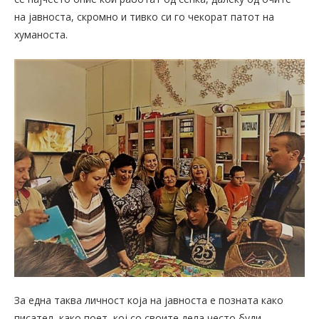
на јавноста, скромно и тивко си го чекорат патот на
хуманоста.
За една таква личност која на јавноста е позната како
писател, како поет, кој со своите дела често буди