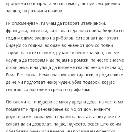
проблеми со возраста во системот, јас сум секојдневно
заедно, на различни начини.
Ги описменувам, ги учам да говорат италијански,
француски, англиски, сите знаат да ловат риба бидејќи со
години одиме заедно на риболов, сите знаат да готват,
бидејќи со години јас одам во нивниот дом со полни
торби -па сите готвиме, ручаме и пееме заедно, тие ме
научија да говорам и да пејам на ромски, па често знаеме
и крај река, и на улица да викнеме гласно некоја песна од
Есма Реџепова. Нема празник христијански, а родителите
да не ми подготват некој чуден, убав подарок, кој јас
секогаш со најголема среќа го прифаќам.
Поголемите тинејџери се многу вредни деца, па често ми
помагаат и при реновирање во мојот дом, нивните
родители им забрануваат да ми наплатат, а ниту тие не
сакаат да си дозволат, па јас, најчесто, освен што ќе им
обезбедам ручек или вечера, им подарувам фраерски