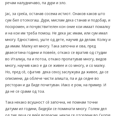
речам налудничаво, па дури и зло.
Јас, за среќа, останав сосема истиот. Онаков каков што
сум бил отсекогаш. Дури, мислам дека станав и подобар, и
поскромен, и почувствителен кон оние кои имаат помалку
и на кои им треба помош. Не дека јас имам, или сум имал
многу. Едноставно, уште од дете, научив да делам. Колку и
да имам. Малку ил многу. Така започна и ова, пред
дваесетина години и повеќе, откако се вратив од студии
во Италија, па и потоа, откако пропатував многу, видов
многу, научив како е да се живее и со многу, и со малку.
Но, пред сѐ, сфатив дека секој заслужува да живее, да се
описмени, да облече чисти алишта, па и да седне во
ресторан и да биде почитуван. Иако е ром, на пример. И
да не се срами од тоа.
Така некако всушност сѐ започна, не помнам точни
датуми ил години, бидејќи се поминати многу. Голем дел
од тие деца се веќе возрасни, некои се отселени во Скопје