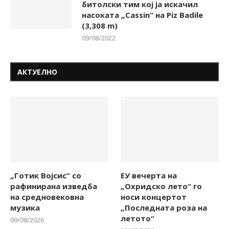
битолски тим кој ја искачил
насоката „Cassin“ на Piz Badile
(3,308 m)
09/08/2022
АКТУЕЛНО
„Готик Војсис“ со
ЕУ вечерта на
рафинирана изведба
„Охридско лето“ го
на средновековна
носи концертот
музика
„Последната роза на
летото“
09/08/2026