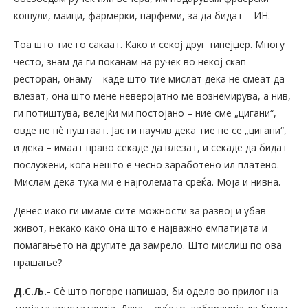
кошули, маици, фармерки, парфеми, за да бидат – ИН.
Тоа што тие го сакаат. Како и секој друг тинејџер. Многу
често, знам да ги поканам на ручек во некој скап
ресторан, онаму – каде што тие мислат дека не смеат да
влезат, она што мене неверојатно ме вознемирува, а нив,
ги потиштува, велејќи ми постојано – ние сме „цигани“,
овде не нѐ пуштаат. Јас ги научив дека тие не се „цигани“,
и дека – имаат право секаде да влезат, и секаде да бидат
послужени, кога нешто е чесно заработено ил платено.
Мислам дека тука ми е најголемата среќа. Моја и нивна.
Денес иако ги имаме сите можности за развој и убав
живот, некако како она што е најважно емпатијата и
помагањето на другите да замрело. Што мислиш по ова
прашање?
Д.С.Љ.-
Сѐ што погоре напишав, би одело во прилог на