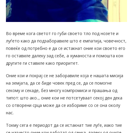
Во време кога светот го губи своето тло под нозете и
луѓето како да подзаборавиле што е емпатија, човечност,
повеќе од потребно е да се истакнат оние кои своето его
го оставиле далеку зад себе, а хуманоста и помошта кон
другите ги ставиле како приоритет.
Оние кои и покрај се не заборавиле која е нашата мисија
на земјата, да се биде човек пред се, да се помогне
секому и секаде, без многу компромиси и прашања од
типот: што ако.., оние кои не потсетуваат секој ден дека
со отворени срца може да се избориме со се она околу
нас.
Токму сега е периодот да се истакнат тие луѓе, иако тие
се најчесто оние кои работат од сенка, далеку од очите