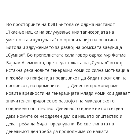
Во просториите на КИЦ Битола се одржа настанот
„Ткаење нишки на вклучување низ таписеријата на
уметноста и културата“ во организација на општина
Битола и здружението за развој на ромската заедница
„Сумнал“. Во преполнетата сала говор одржа м-р Фатма
Бајрам Аземовска, претседателката на „Сумнал“ во кој
истакна дека новите генерации Роми со силна мотивација
и желба го прифатија предизвикот да бидат носители на
прогресот, на промените.
„ Денес ги промовираме
новите вредности на генерацијата млади Роми кои даваат
значителен придонес во развојот на македонското
современо општество. Денешното време нè потсетува
дека Ромите се неодделен дел од нашето општество и
дека треба да бидат вреднувани. Во светлината на
денешниот ден треба да продолжиме со нашата