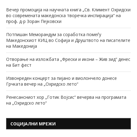
Вечер промоција на научната книга „Св. Климент Охридски
во современата македонска творечка инспирација“ на
проф. д-р Зоран Пејковски
Потпишан Меморандум за соработка помеѓу
Македонскиот КИЦ во Софија и Друштвото на писателите
на Македонија
Отворање на изложбата „Фрески и икони – Жив зид“ денес
на Бит фест
Извонреден концерт за пијано и виолончело донесе
Грчката вечер на „Охридско лето“
Ренесансниот хор „Готик Војсис“ вечерва на програмата
на „Охридско лето“
СОЦИЈАЛНИ МРЕЖИ