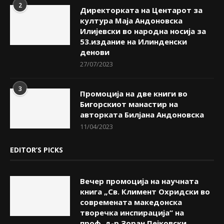
2
Директорката на Центарот за
култура Маја Андоновска
Илијевски во народна носија за
53.издание на Илинденски
денови
27/07/2023
3
Промоција на две книги во
Бигорскиот манастир на
авторката Билјана Андоновска
11/04/2023
EDITOR’S PICKS
Вечер промоција на научната
книга „Св. Климент Охридски во
современата македонска
творечка инспирација“ на
проф. д-р Зоран Пејковски