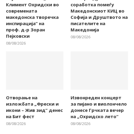
Климент Охридски во
соработка помеѓу
современата
Македонскиот КИЦ во
македонска творечка
Софија и Друштвото на
инспирација“ на
писателите на
проф. д-р Зоран
Македонија
Пејковски
08/08/2026
08/08/2026
Отворање на
Извонреден концерт
изложбата „Фрески и
за пијано и виолончело
икони – Жив зид“ денес
донесе Грчката вечер
на Бит фест
на „Охридско лето“
08/08/2026
08/08/2026