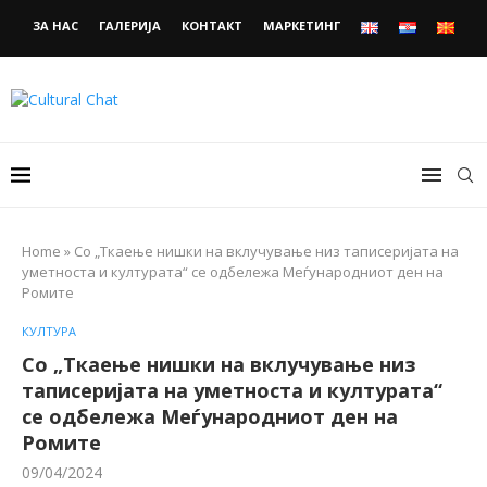
ЗА НАС
ГАЛЕРИЈА
КОНТАКТ
МАРКЕТИНГ
Home
»
Со „Ткаење нишки на вклучување низ таписеријата на
уметноста и културата“ се одбележа Меѓународниот ден на
Ромите
КУЛТУРА
Со „Ткаење нишки на вклучување низ
таписеријата на уметноста и културата“
се одбележа Меѓународниот ден на
Ромите
09/04/2024