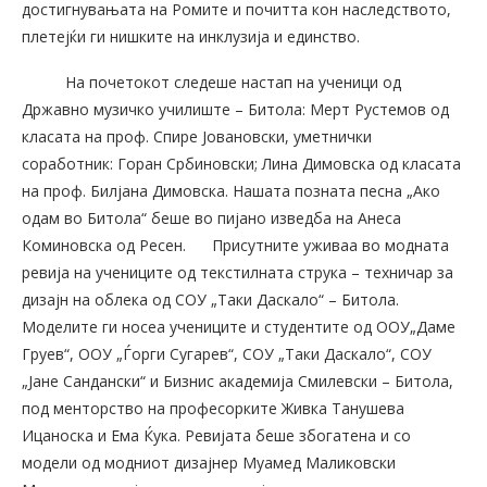
достигнувањата на Ромите и почитта кон наследството,
плетејќи ги нишките на инклузија и единство.
На почетокот следеше настап на ученици од
Државно музичко училиште – Битола: Мерт Рустемов од
класата на проф. Спире Јовановски, уметнички
соработник: Горан Србиновски; Лина Димовска од класата
на проф. Билјана Димовска. Нашата позната песна „Ако
одам во Битола“ беше во пијано изведба на Анеса
Коминовска од Ресен.
Присутните уживаа во модната
ревија на учениците од текстилната струка – техничар за
дизајн на облека од СОУ „Таки Даскало“ – Битола.
Моделите ги носеа учениците и студентите од ООУ„Даме
Груев“, ООУ „Ѓорги Сугарев“, СОУ „Таки Даскало“, СОУ
„Јане Сандански“ и Бизнис академија Смилевски – Битола,
под менторство на професорките Живка Танушева
Ицаноска и Ема Ќука. Ревијата беше збогатена и со
модели од модниот дизајнер Муамед Маликовски