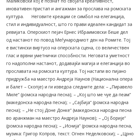
Маликовски кој е познат по својата креативност,
иновативен пристап и ангажман за прослава на ромската
култура.
Неговите креации се симбол на елеганција,
стил и индивидуалност, што го прави идеален кандидат за
ревијата. Оперскиот пејач Ернес Ибраимовски беше дел
од настанот по повод Меѓународниот ден на Ромите. Тој
е вистински виртуоз на оперската сцена, со величествен
глас и врвни уметнички способности. Неговата уметност
го надополни настанот, додавајќи магија и елеганција во
прославата на ромската култура. Тој настапи во пијано
придружба на маестро Андреја Наунов (Национална опера
и балет – Скопје) и ги изведоа следните дела: – „Пиравело
Миле“ (ромска народна песна); – „Кој што ме чуе да пеам“
(македонска народна песна); – „Сајбија“ (ромска народна
песна); – „Не стој Доне Донке“ (македонска народна песна
во аранжман на маестро Андреја Наунов); – „Ој борије“
(ромска народна песна); – „Иснија“ (ромска народна песна,
музика: Григор Копров, текст: Огнен Неделковски); – „Црно