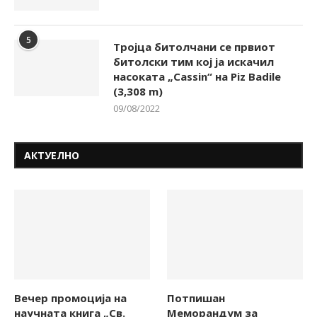
5
Тројца битолчани се првиот
битолски тим кој ја искачил
насоката „Cassin“ на Piz Badile
(3,308 m)
09/08/2022
АКТУЕЛНО
Вечер промоција на
Потпишан
научната книга „Св.
Меморандум за