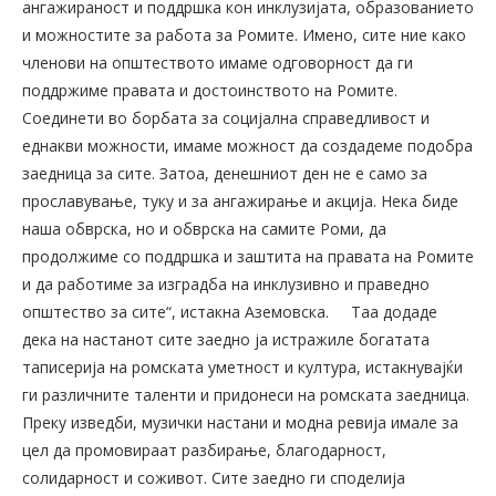
ангажираност и поддршка кон инклузијата, образованието
и можностите за работа за Ромите. Имено, сите ние како
членови на општеството имаме одговорност да ги
поддржиме правата и достоинството на Ромите.
Соединети во борбата за социјална справедливост и
еднакви можности, имаме можност да создадеме подобра
заедница за сите. Затоа, денешниот ден не е само за
прославување, туку и за ангажирање и акција. Нека биде
наша обврска, но и обврска на самите Роми, да
продолжиме со поддршка и заштита на правата на Ромите
и да работиме за изградба на инклузивно и праведно
општество за сите“, истакна Аземовска.
Таа додаде
дека на настанот сите заедно ја истражиле богатата
таписерија на ромската уметност и култура, истакнувајќи
ги различните таленти и придонеси на ромската заедница.
Преку изведби, музички настани и модна ревија имале за
цел да промовираат разбирање, благодарност,
солидарност и соживот. Сите заедно ги споделија