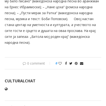
му било писано” (македонска народна песна во аранжман
на Ернес Ибраимоски); – „Нане цоха“ (ромска народна
песна); – „Пусти мерак за Ратка“ (македонска народна
песна, музика и текст: Боби Поповски).
Овој настан
стана центар на уметноста и културата, а учеството на
сите гости е срцето и душата на оваа прослава. На крај
сите ја запеаа- „Битола мој роден крај” (македонска
народна песна).
0 comment
0
CULTURALCHAT