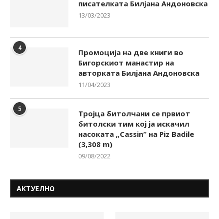
писателката Билјана Андоновска
13/03/2023
4
Промоција на две книги во
Бигорскиот манастир на
авторката Билјана Андоновска
11/04/2023
5
Тројца битолчани се првиот
битолски тим кој ја искачил
насоката „Cassin“ на Piz Badile
(3,308 m)
09/08/2022
АКТУЕЛНО