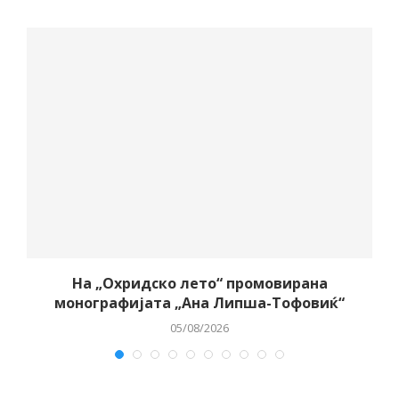
о
На „Охридско лето“ промовирана
монографијата „Ана Липша-Тофовиќ“
05/08/2026