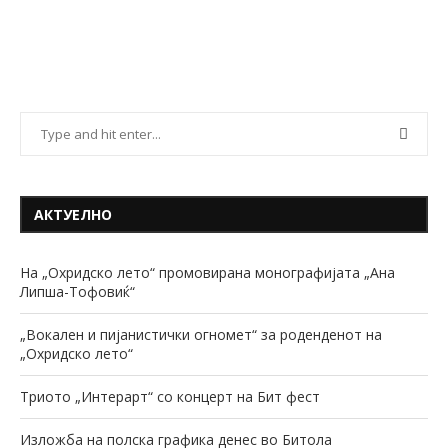
АКТУЕЛНО
На „Охридско лето“ промовирана монографијата „Ана
Липша-Тофовиќ“
„Вокален и пијанистички огномет“ за роденденот на
„Охридско лето“
Триото „Интерарт“ со концерт на Бит фест
Изложба на полска графика денес во Битола