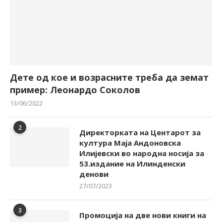
Дете од кое и возрасните треба да земат
пример: Леонардо Соколов
13/06/2022
2
Директорката на Центарот за
култура Маја Андоновска
Илијевски во народна носија за
53.издание на Илинденски
денови
27/07/2023
3
Промоција на две нови книги на