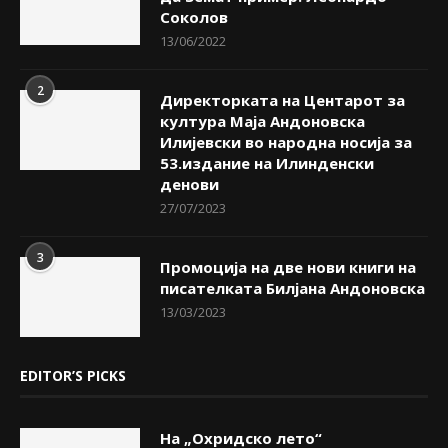
Соколов
13/06/2022
2
Директорката на Центарот за
култура Маја Андоновска
Илијевски во народна носија за
53.издание на Илинденски
денови
27/07/2023
3
Промоција на две нови книги на
писателката Билјана Андоновска
13/03/2023
EDITOR’S PICKS
На „Охридско лето“