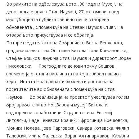
Во рамките на одбележувањето „90 години Музеј“, на
денот кога е роден Стив Наумов, 27. октомври, пред
многубројната публика свечено беше отворена
обновената ,,Спомен куќа на Стеван Наумов Стив“. На
отварањето присуствуваа и се обратија
Потпретседателката на Собранието Весна Бендевска,
градоначалникот на Општина Битола Тони Коњановски,
Стефан Бошков- внук на Стив Наумов и директорот Зоран
Николовски.
Претходните денови токму Бошков,
времено ја отстапи виолината на која свирел нашиот
херој. Истата е за првпат изложена и достапна за
посетителите во обновената Спомен куќа на Стив
Наумов.
Во реализација на проектот учествуваа голем
број вработени во НУ „Завод и музеј“ Битола и
надворешни соработници. Стручна екипа: Евгениј
Литовски, Наде Геневска Брачиќ, Ефросинија Брешовска,
Моника Нолева, Јове Парговски, Сандра Котевска, Филип
Талевски, Ирина Талевска, Зоран Алтипармаков, Каљопи