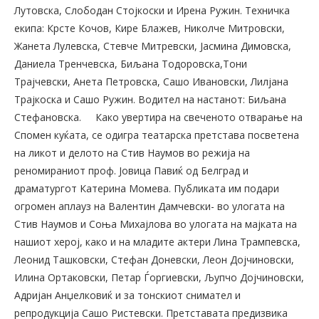
Лутовска, Слободан Стојкоски и Ирена Ружин. Техничка
екипа: Крсте Кочов, Кире Блажев, Николче Митровски,
Жанета Лулевска, Стевче Митревски, Јасмина Димовска,
Даниела Тренчевска, Биљана Тодоровска,Тони
Трајчевски, Анета Петровска, Сашо Ивановски, Лилјана
Трајкоска и Сашо Ружин. Водител на настанот: Биљана
Стефановска.
Како увертира на свеченото отварање на
Спомен куќата, се одигра театарска претстава посветена
на ликот и делото на Стив Наумов во режија на
реномираниот проф. Јовица Павиќ од Белград и
драматургот Катерина Момева. Публиката им подари
огромен аплауз на Валентин Дамчевски- во улогата на
Стив Наумов и Соња Михајлова во улогата на мајката на
нашиот херој, како и на младите актери Лина Трампевска,
Леонид Ташковски, Стефан Доневски, Леон Дојчиновски,
Илина Ортаковски, Петар Ѓоргиевски, Љупчо Дојчиновски,
Адријан Анџелковиќ и за тонскиот снимател и
репродукција Сашо Ристевски. Претставата предизвика