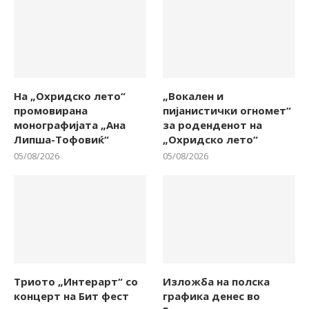
На „Охридско лето“
„Вокален и
промовирана
пијанистички огномет“
монографијата „Ана
за роденденот на
Липша-Тофовиќ“
„Охридско лето“
05/08/2026
05/08/2026
Триото „Интерарт“ со
Изложба на полска
концерт на Бит фест
графика денес во