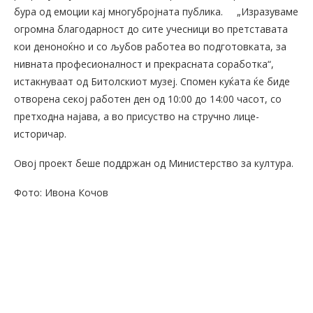
бура од емоции кај многубројната публика.
„Изразуваме
огромна благодарност до сите учесници во претставата
кои деноноќно и со љубов работеа во подготовката, за
нивната професионалност и прекрасната соработка“,
истакнуваат од Битолскиот музеј. Спомен куќата ќе биде
отворена секој работен ден од 10:00 до 14:00 часот, со
претходна најава, а во присуство на стручно лице-
историчар.
Овој проект беше поддржан од Министерство за култура.
Фото: Ивона Кочов