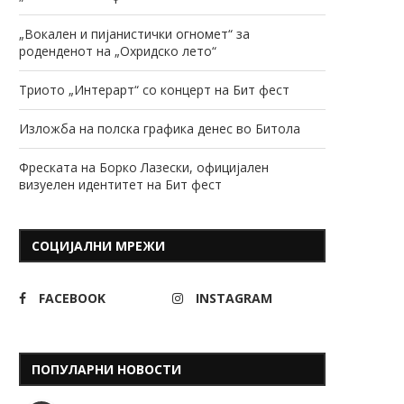
„Вокален и пијанистички огномет“ за
роденденот на „Охридско лето“
Триото „Интерарт“ со концерт на Бит фест
Изложба на полска графика денес во Битола
Фреската на Борко Лазески, официјален
визуелен идентитет на Бит фест
СОЦИЈАЛНИ МРЕЖИ
FACEBOOK
INSTAGRAM
ПОПУЛАРНИ НОВОСТИ