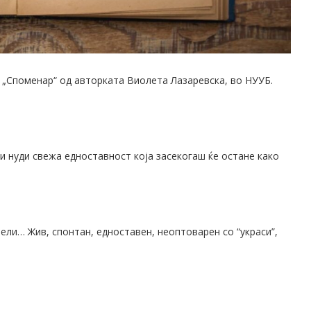
та „Споменар“ од авторката Виолета Лазаревска, во НУУБ.
и нуди свежа едноставност која засекогаш ќе остане како
ели… Жив, спонтан, едноставен, неоптоварен со “украси”,