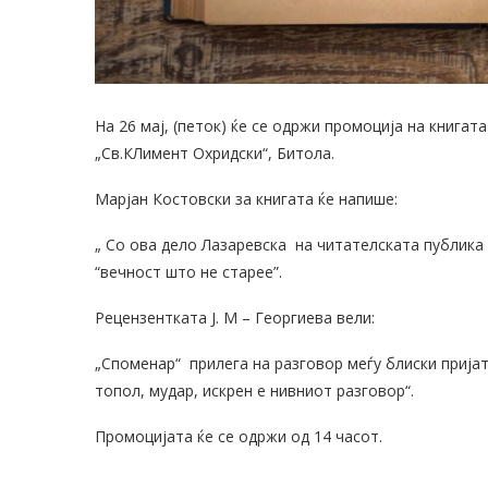
На 26 мај, (петок) ќе се одржи промоција на книга
„Св.КЛимент Охридски“, Битола.
Марјан Костовски за книгата ќе напише:
„ Со ова дело Лазаревска на читателската публика 
“вечност што не старее”.
Рецензентката Ј. М – Георгиева вели:
„Споменар“ прилега на разговор меѓу блиски пријат
топол, мудар, искрен е нивниот разговор“.
Промоцијата ќе се одржи од 14 часот.