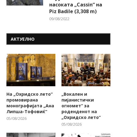
насоката „Cassin“ на
Piz Badile (3,308 m)
09/08/2022
АКТУЕЛНО
етвртото издание на „Чипур
Кога ќе пораснеш, што с
рибјут“ викендов во Битола
да бидеш? Ново...
26/06/2026
22/06/2026
На „Охридско лето“
„Вокален и
промовирана
пијанистички
монографијата „Ана
огномет“ за
Липша-Тофовиќ“
роденденот на
„Охридско лето“
05/08/2026
05/08/2026