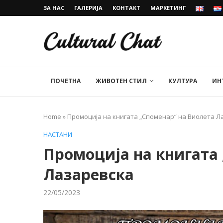
ЗА НАС
ГАЛЕРИЈА
КОНТАКТ
МАРКЕТИНГ
ПОЧЕТНА
ЖИВОТЕН СТИЛ
КУЛТУРА
ИН
Home
»
Промоција на книгата „Споменар“ на Виолета Л
НАСТАНИ
Промоција на книгата
Лазаревска
22/05/2023