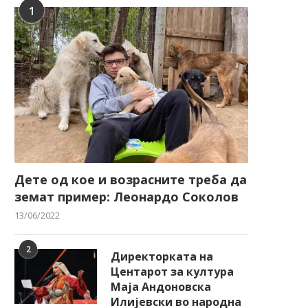
1
Дете од кое и возрасните треба да
земат пример: Леонардо Соколов
13/06/2022
2
Директорката на
Центарот за култура
Маја Андоновска
Илијевски во народна