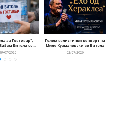
ла за Гостивар“,
Голем солистички концерт на
Ч
Бабам Битола со...
Миле Кузмановски во Битола
Т
19/07/2026
02/07/2026