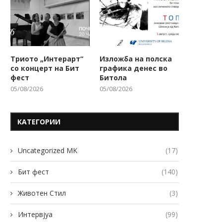
Триото „Интерарт“
Изложба на полска
со концерт на Бит
графика денес во
фест
Битола
05/08/2026
05/08/2026
КАТЕГОРИИ
Uncategorized MK
(17)
Бит фест
(140)
Животен Стил
(3)
Интервјуа
(99)