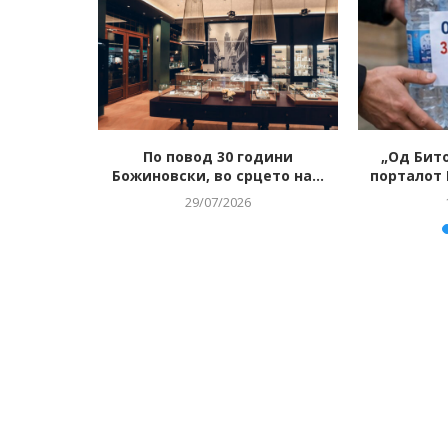
UTFIT или
По повод 30 години
„Од Бито
како
Божиновски, во срцето на...
порталот 
..
29/07/2026