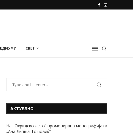
МЕДИУМИ
СВЕТ
АКТУЕЛНО
На „Охридско лето“ промовирана монографијата
„Ана Липша-Тофовиќ“