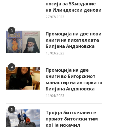
носија за 53.издание
на Илинденски денови
27/07/2023
3
Промоција на две нови
книги на писателката
Билјана Андоновска
13/03/2023
4
Промоција на две
книги во Бигорскиот
манастир на авторката
Билјана Андоновска
11/04/2023
5
Тројца битолчани се
првиот битолски тим
кој ја искачил