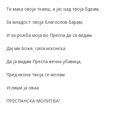
Ти мака своја ткаеш, а јас над твоја бдеам,
За младост твоја благослов барам,
И за рожба моја во Преспа да си видам.
Дај ми Боже, сила исконска
Да ја видам Преспа вечна убавица,
Пред икона твоја се молам
Услиши ја оваа
ПРЕСПАНСКА МОЛИТВА“.