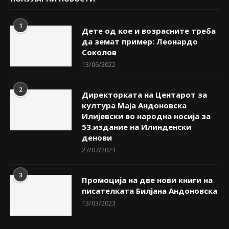
1
Дете од кое и возрасните треба
да земат пример: Леонардо
Соколов
13/06/2022
2
Директорката на Центарот за
култура Маја Андоновска
Илијевски во народна носија за
53.издание на Илинденски
денови
27/07/2023
3
Промоција на две нови книги на
писателката Билјана Андоновска
13/03/2023