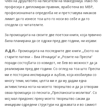
член на Друштвото на писатели на Македонија. Иако по
професија е дипломиран правник, вработена во МВР,
професионалната определба не и претставува никаков
лимит да го изнесе тоа што го носи во себе и да го
сподели со читателите.
За промоцијата на своите две поетски книги, која првично
била планирана да се одржи пред две години, ни изјави:
Л.Д.П.-
Промоцијата на последните две книги ,„Ехото на
старите патеки – Виа Игнација“ и „Розите на Преспа“
поради состојбата со ковидот, не бев во можност да ја
реализирам пред две години. Со оглед на тоа што Преспа
ми е постојана инспирација и љубов, која изобилува со
многу теми, мотиви, целта ми е да му дадам една
активистичка нота на моето творештво и да ја отворам
oваа промоција со песната „Преспанската молитва“. Со
мој мал придонес преку моето творештво сакам да
иницирам одредени структури на државата и во самиот