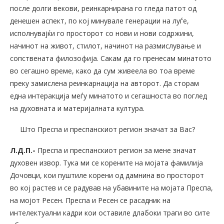
после долги векови, реинкарнирана го гледа патот од
денешен аспект, по кој минувале генерации на луѓе,
исполнувајќи го просторот со нови и нови содржини,
начинот на живот, стилот, начинот на размислување и
сопствената филозофија. Сакам да го пренесам минатото
во сегашно време, како да сум живеела во тоа време
преку замислена реинкарнација на авторот. Да сторам
една интеракција меѓу минатото и сегашноста во поглед
на духовната и материјалната култура.
Што Преспа и преспанскиот регион значат за Вас?
Л.Д.П.-
Преспа и преспанскиот регион за мене значат
духовен извор. Тука ми се корените на мојата фамилија
Дочовци, кои пуштиле корени од дамнина во просторот
во кој растев и се радував на убавините на мојата Преспа,
на мојот Ресен. Преспа и Ресен се расадник на
интелектуални кадри кои оставиле длабоки траги во сите