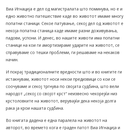
Виа Игнација е дел од магистралата што поминува, но е и
едно животно патешествие каде во животот имаме многу
попатни станици. Секое патување, секој дел од животот е
некоја попатна станица каде имаме разни доживувања,
падови, успони. И денес, во нашите животи има попатни
станици на кои ги амортизираме ударите на животот, се
справуваме со тешки проблеми, ги решаваме на некаков
начин.
И покрај традиционалните вредности што и во книгите ги
истакнувам, животот носи некои предизвици со кои се
соочуваме и секој тргнува по својата судбина, што вели
народот „секој со својот крст“ неизвесно чекорејќи низ
крстоловките на животот, верувајќи дека некоја долга
рака ја крои нашата судбина.
Во книгата дадена е една паралела на животот на
авторот, во времето кога е граден патот Виа Игнација и