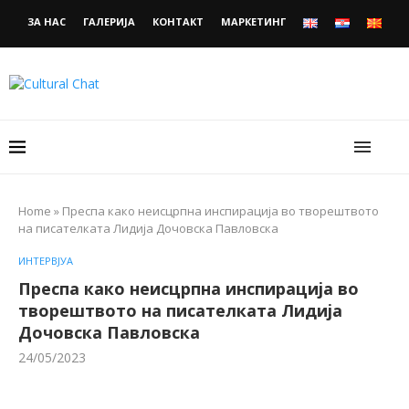
ЗА НАС
ГАЛЕРИЈА
КОНТАКТ
МАРКЕТИНГ
Home
»
Преспа како неисцрпна инспирација во творештвото
на писателката Лидија Дочовска Павловска
ИНТЕРВЈУА
Преспа како неисцрпна инспирација во
творештвото на писателката Лидија
Дочовска Павловска
24/05/2023