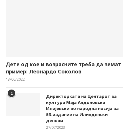
Дете од кое и возрасните треба да земат
пример: Леонардо Соколов
13/06/2022
2
Директорката на Центарот за
култура Маја Андоновска
Илијевски во народна носија за
53.издание на Илинденски
денови
27/07/2023