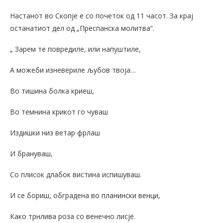
Настанот во Скопје е со почеток од 11 часот. За крај
останатиот дел од „Преспанска молитва“.
„ Зарем те повредиле, или напуштиле,
А можеби изневериле љубов твоја…
Во тишина болка криеш,
Во темнина крикот го чуваш
Издишки низ ветар фрлаш
И брануваш,
Со плисок длабок вистина испишуваш.
И се бориш, обградена во планински венци,
Како трнлива роза со венечно лисје.