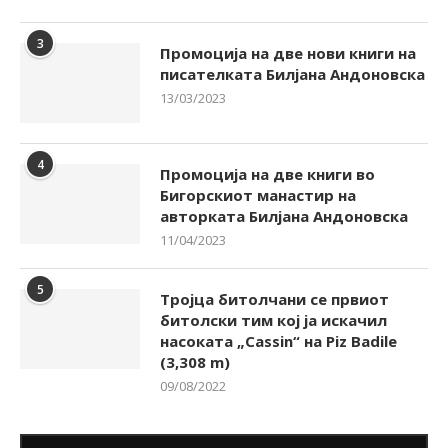
3
Промоција на две нови книги на
писателката Билјана Андоновска
13/03/2023
4
Промоција на две книги во
Бигорскиот манастир на
авторката Билјана Андоновска
11/04/2023
5
Тројца битолчани се првиот
битолски тим кој ја искачил
насоката „Cassin“ на Piz Badile
(3,308 m)
09/08/2022