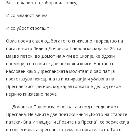
Бог те дарил, па заборавил колку,
И со младост вечна
И со убост строга…“
Оваа поема е дел од богатото книжевно творештво на
писателката Лидија Дочовска Павловска, која на 26-ти
мај,во петок, во Домот на АРМ во Скопје, ќе одржи
промоција на своите две последни книги. Настанот
насловен како „Преспанската молитва“ и овојпат ја
претставува неисцрпната инспирација и убавина на
Преспанскиот регион, кој кај авторката е дел од секое
нејзино книжевно парче.
Дочовска Павловска е позната и под псевдонимот
Преспана. Нејзините две поетски книги „Ехото на старите
патеки- Виа Игнација” и „Розите на Преспа”, се рефлексија
на опсесивната преспанска тема на писателката. Таа е