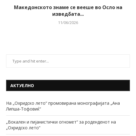
Македонското знаме се вееше во Осло на
изведбата...
11/06/2026
АКТУЕЛНО
На „Охридско лето“ промовирана монографијата „Ана
Липша-Тофовиќ“
„Вокален и пијанистички огномет“ за роденденот на
„Охридско лето“