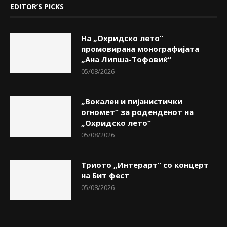
EDITOR’S PICKS
На „Охридско лето“
промовирана монографијата
„Ана Липша-Тофовиќ“
05/08/2026
„Вокален и пијанистички
огномет“ за роденденот на
„Охридско лето“
05/08/2026
Триото „Интерарт“ со концерт
на Бит фест
05/08/2026