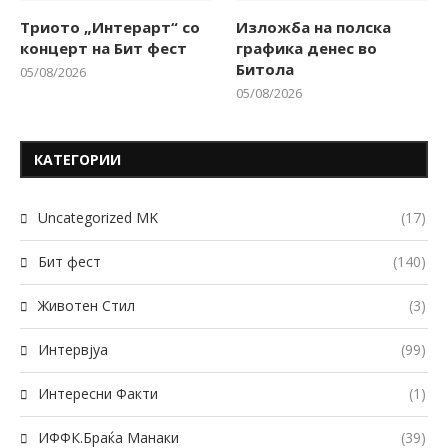
Триото „Интерарт“ со
Изложба на полска
концерт на Бит фест
графика денес во
Битола
05/08/2026
05/08/2026
КАТЕГОРИИ
Uncategorized MK
(17)
Бит фест
(140)
Животен Стил
(3)
Интервјуа
(99)
Интересни Факти
(1)
ИФФК.Браќа Манаки
(39)