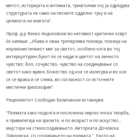
митот, историјата и интимата, триаголник кој ја одредува
структурата не само на песните одделно туку и на
целината на книгата“.
Проф. д-р Венко Андоновски во неговиот критички осврт
ќе напише: „Убава е оваа треперлива поезија, поезија на
илузионистичкиот миг за светот, особено кога во тој
интеркултурен букет ќе се најде и цветот на личното
чувство: бол, сочувство, чувство на соединување со
светот како врвно божество од кое се излегува и во кое
се се враќа и се слева, во согласност со источните
мистични филозофии“.
Рецензентот Слободан Беличански истакнува:
“Поемата како подолга и посложена лирско епска творба,
е привилегија на зрелите, и по возраст и по искуство ,
мајстори на стихосоздавањето. Авторката Дочовска
Павловска со создавањето на поемата ” Ехото на