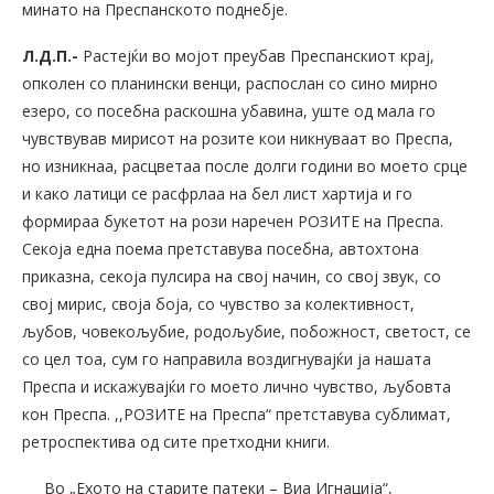
минато на Преспанското поднебје.
Л.Д.П.-
Растејќи во мојот преубав Преспанскиот крај,
опколен со планински венци, распослан со сино мирно
езеро, со посебна раскошна убавина, уште од мала го
чувствував мирисот на розите кои никнуваат во Преспа,
но изникнаа, расцветаа после долги години во моето срце
и како латици се расфрлаа на бел лист хартија и го
формираа букетот на рози наречен РОЗИТЕ на Преспа.
Секоја една поема претставува посебна, автохтона
приказна, секоја пулсира на свој начин, со свој звук, со
свој мирис, своја боја, со чувство за колективност,
љубов, човекољубие, родољубие, побожност, светост, се
со цел тоа, сум го направила воздигнувајќи ја нашата
Преспа и искажувајќи го моето лично чувство, љубовта
кон Преспа. ,,РОЗИТЕ на Преспа“ претставува сублимат,
ретроспектива од сите претходни книги.
Во „Ехото на старите патеки – Виа Игнација“,