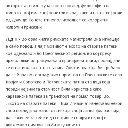
авторката го изнесува својот поглед, филозофија на
животот кој има свој почеток и крај, како и патот кој води
од Драч до Константинопол исполнет со колоритни
животни приказни.
Л.Д.П.-
Во оваа книга римската магистрала Виа Игнација
е само повод, а лајт мотивот е ехото на старите патеки
кое одекнало и во Преспанскиот регион, во кој преку
археолошки истражувања и пронајдени траги, пронајдени
се егнатиската патна станица Скиртијана која би требало
да се бара во географскиот простор на Преспанските села
Козјак и Сопотско и Петринската патна станица која
поради нејзината стрмност била користена како
караванска патека за транспорт на помал товар. Во,
„Ехото на старите патеки – Виа Игнација“ изнесувам некои
свои погледи за животот, некоја своја лична филозофија,
да се живее за себе и да се живее со другите, кој е
движечкиот импулс на битисувањето.