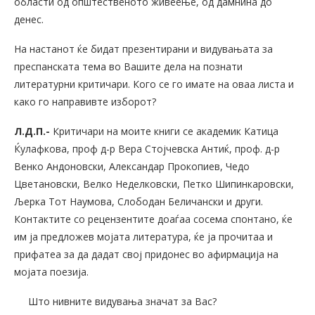
области од општественото живеење, од дамнина до
денес.
На настанот ќе бидат презентирани и видувањата за
преспанската тема во Вашите дела на познати
литературни критичари. Кого се го имате на оваа листа и
како го направивте изборот?
Л.Д.П.-
Критичари на моите книги се академик Катица
Ќулафкова, проф д-р Вера Стојчевска Антиќ, проф. д-р
Венко Андоновски, Александар Прокопиев, Чедо
Цветановски, Велко Неделковски, Петко Шипинкаровски,
Љерка Тот Наумова, Слободан Беличански и други.
Контактите со рецензентите доаѓаа сосема спонтано, ќе
им ја предложев мојата литература, ќе ја прочитаа и
прифатеа за да дадат свој придонес во афирмација на
мојата поезија.
Што нивните видувања значат за Вас?