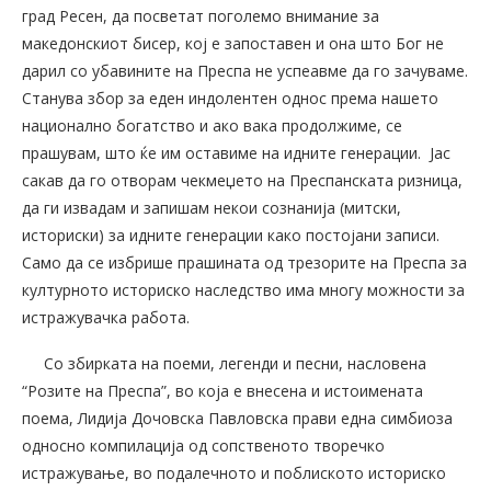
град Ресен, да посветат поголемо внимание за
македонскиот бисер, кој е запоставен и она што Бог не
дарил со убавините на Преспа не успеавме да го зачуваме.
Станува збор за еден индолентен однос према нашето
национално богатство и ако вака продолжиме, се
прашувам, што ќе им оставиме на идните генерации. Јас
сакав да го отворам чекмеџето на Преспанската ризница,
да ги извадам и запишам некои сознанија (митски,
историски) за идните генерации како постојани записи.
Само да се избрише прашината од трезорите на Преспа за
културното историско наследство има многу можности за
истражувачка работа.
Со збирката на поеми, легенди и песни, насловена
“Розите на Преспа”, во која е внесена и истоимената
поема, Лидија Дочовска Павловска прави една симбиоза
односно компилација од сопственото творечко
истражување, во подалечното и поблиското историско