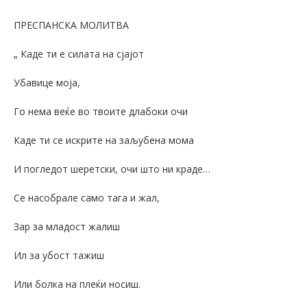
ПРЕСПАНСКА МОЛИТВА
„ Каде ти е силата на сјајот
Убавице моја,
Го нема веќе во твоите длабоки очи
Каде ти се искрите на заљубена мома
И погледот шеретски, очи што ни краде…
Се насобрале само тага и жал,
Зар за младост жалиш
Ил за убост тажиш
Или болка на плеќи носиш.