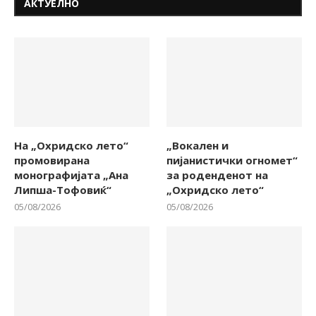
АКТУЕЛНО
На „Охридско лето“
„Вокален и
промовирана
пијанистички огномет“
монографијата „Ана
за роденденот на
Липша-Тофовиќ“
„Охридско лето“
05/08/2026
05/08/2026