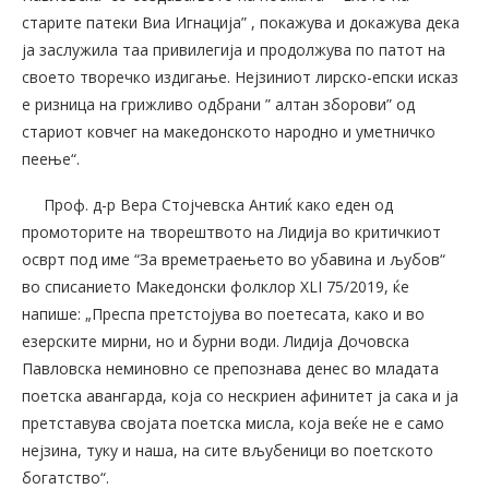
старите патеки Виа Игнација” , покажува и докажува дека
ја заслужила таа привилегија и продолжува по патот на
своето творечко издигање. Нејзиниот лирско-епски исказ
е ризница на грижливо одбрани ” алтан зборови” од
стариот ковчег на македонското народно и уметничко
пеење“.
Проф. д-р Вера Стојчевска Антиќ како еден од
промоторите на творештвото на Лидија во критичкиот
осврт под име “За времетраењето во убавина и љубов“
во списанието Македонски фолклор XLI 75/2019, ќе
напише: „Преспа претстојува во поетесата, како и во
езерските мирни, но и бурни води. Лидија Дочовска
Павловска неминовно се препознава денес во младата
поетска авангарда, која со нескриен афинитет ја сака и ја
претставува својата поетска мисла, која веќе не е само
нејзина, туку и наша, на сите вљубеници во поетското
богатство“.