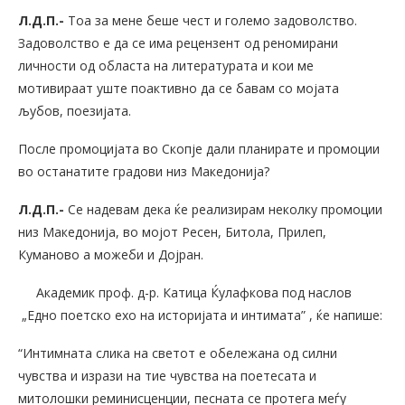
Л.Д.П.-
Тоа за мене беше чест и големо задоволство.
Задоволство е да се има рецензент од реномирани
личности од областа на литературата и кои ме
мотивираат уште поактивно да се бавам со мојата
љубов, поезијата.
После промоцијата во Скопје дали планирате и промоции
во останатите градови низ Македонија?
Л.Д.П.-
Се надевам дека ќе реализирам неколку промоции
низ Македонија, во мојот Ресен, Битола, Прилеп,
Куманово а можеби и Дојран.
Академик проф. д-р. Катица Ќулафкова под наслов
„Едно поетско ехо на историјата и интимата” , ќе напише:
“Интимната слика на светот е обележана од силни
чувства и изрази на тие чувства на поетесата и
митолошки реминисценции, песната се протега меѓу