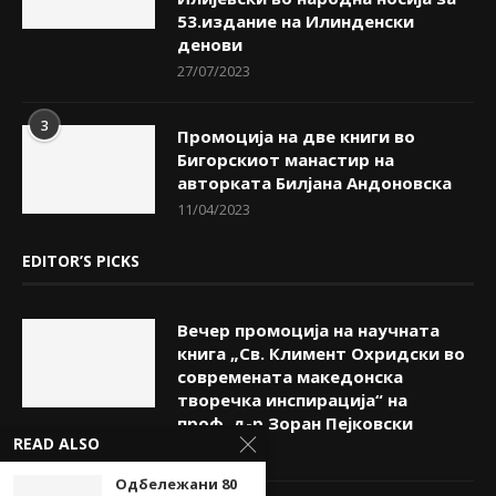
53.издание на Илинденски
денови
27/07/2023
3
Промоција на две книги во
Бигорскиот манастир на
авторката Билјана Андоновска
11/04/2023
EDITOR’S PICKS
Вечер промоција на научната
книга „Св. Климент Охридски во
современата македонска
творечка инспирација“ на
проф. д-р Зоран Пејковски
READ ALSO
08/08/2026
Одбележани 80