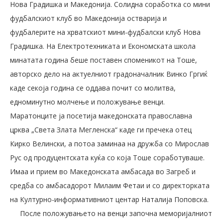
Нова Градишка и Македонија. Солидна соработка со мини
фудбалскиот клуб во Македонија остварија и
фудбалерите на хрватскиот мини-фудбалски клуб Нова
Градишка. На Електротехниката и Економската школа
минатата година беше поставен споменикот на Тоше,
авторско дело на актуелниот градоначалник Винко Гргиќ
каде секоја година се оддава почит со молитва,
едноминутно молчење и положување венци.
Маратонците ја посетија македонската православна
црква „Света Злата Мегленска“ каде ги пречека отец
Кирко Велински, а потоа заминаа на дружба со Мирослав
Рус од продуцентската куќа со која Тоше соработуваше.
Имаа и прием во Македонската амбасада во Загреб и
средба со амбасадорот Милаим Фетаи и со директорката
на Културно-информативниот центар Наталија Поповска.
После положувањето на венци започна меморијалниот