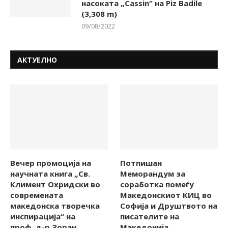
насоката „Cassin“ на Piz Badile
(3,308 m)
09/08/2022
АКТУЕЛНО
Вечер промоција на
Потпишан
научната книга „Св.
Меморандум за
Климент Охридски во
соработка помеѓу
современата
Македонскиот КИЦ во
македонска творечка
Софија и Друштвото на
инспирација“ на
писателите на
проф. д-р Зоран
Македонија