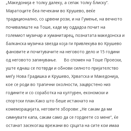
„Македонија е толку далеку, а сепак толку блиску“.
Маратоците беа печекани во Крушево, веќе
традиционално, со црвени рози, и на Гумење, на вечното
почивалиште на Тоше, каде му оддадоа почит на
големиот музичар и хуманитарец, познатата македонска и
балканска музичка ѕвезда која ги привлекува во Крушево
фановите и почитувачите на неговото дело и 15 години
од неговото загинување.
Во спомен на Тоше Проески,
уште еднаш се потврди и обнови силното пријателство
меѓу Нова Градишка и Крушево, Хрватска и Македонија,
кое се роди во трагични околности, зацврстено низ
годините и со соработка на културен, економски и
спортски план.Како што беше истакнато на
комеморацијата, неговите зборови: „Не сакам да ми
симнувате капа, сакам само да се гордеете со мене“, ќе
останат засекогаш врежани во срцата на сите кои имаа