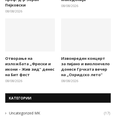
Пејковски
08/08/2026
08/08/2026
Отворање на
Извонреден концерт
изложбата „Фрески и
за пијано и виолончело
икони – Жив зид“ денес
донесе Грчката вечер
на Бит фест
на „Охридско лето“
08/08/2026
08/08/2026
КАТЕГОРИИ
Uncategorized MK
(17)