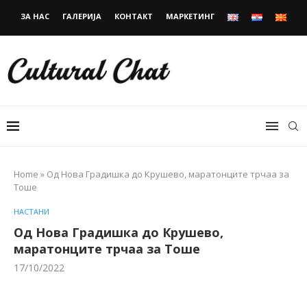
ЗА НАС
ГАЛЕРИЈА
КОНТАКТ
МАРКЕТИНГ
Home
»
Од Нова Градишка до Крушево, маратонците трчаа за
Тоше
НАСТАНИ
Од Нова Градишка до Крушево,
маратонците трчаа за Тоше
17/10/2022