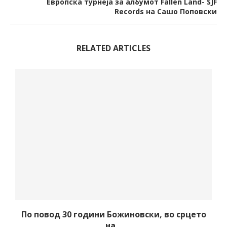
Европска турнеја за албумот Fallen Land- SJF
Records на Сашо Поповски
RELATED ARTICLES
–
По повод 30 години Божиновски, во срцето
на...