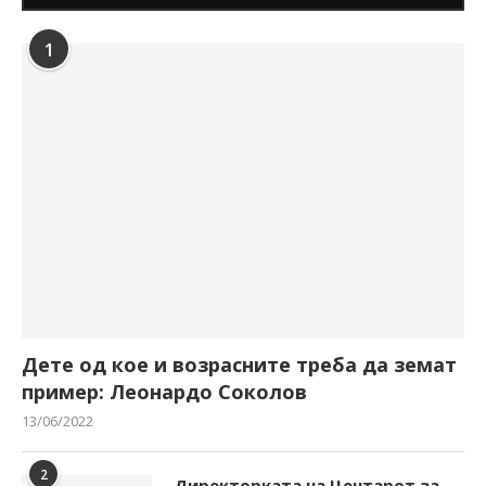
1
Дете од кое и возрасните треба да земат
пример: Леонардо Соколов
13/06/2022
2
Директорката на Центарот за