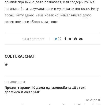
привилегија лично да го познаваат, или следејќи го низ
неговите богати хуманитарни и музички активности. Ниту
тогаш, ниту денес, нема човек кој немал ништо друго
освен пофални зборови за Тоше.
0 comment
0
CULTURALCHAT
previous post
Презентирани 40 дела од изложбата „Цртеж,
графика и акварел“
next post