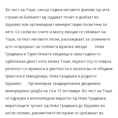
Во чест на Тоше, секоја година неговите фанови од сите
страни на Балканот му оддават почит и доаѓаат во
Крушево или организираат манифестации посветени за
него. Со солзи во очите и многу емоции се сеќаваат на
Тоше, ги пеат неговите песни, раскажуваат за спомените
што ги врзуваат за големата музичка ѕвезда.
Нова
Градишка и Туристичкaта заедница и оваа година го
одбележаа денот кога загина Тоше, пејачот кој го поврза
регионот со музиката и уметноста и засекогаш ги обедини
Хрватска и Македонија, Нова Градишка и родното
Крушево.
Организираа традиционална дводневна
меморијална средба на 14 и 15 октомври. Во чест на Тоше
се одржува и велосипедски маратон од Нова Градишка,
маратонците трчаат од Нова Градишка до Крушево во
негов спомен, ракометните ветерани се среќаваат во