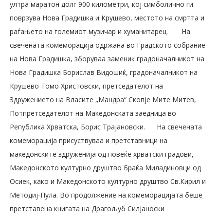
ултра маратон долг 900 километри, кој симболично ги
поврзува Нова Градишка и Крушево, местото на смртта и
раѓањето на големиот музичар и хуманитарец.
На
свечената комеморација одржана во Градското собрание
на Нова Градишка, зборуваа заменик градоначалникот на
Нова Градишка Борислав Видошиќ, градоначалникот на
Крушево Томо Христовски, претседателот на
Здружението на Власите „Мандра“ Скопје Мите Митев,
Потпретседателот на Македонската заедница во
Република Хрватска, Борис Трајановски.
На свечената
комеморација присуствуваа и претставници на
македонските здруженија од повеќе хрватски градови,
Македонското културно друштво Браќа Миладиновци од
Осиек, како и Македонското културно друштво Св.Кирил и
Методиј-Пула. Во продолжение на комеморацијата беше
претставена книгата на Драгољуб Силјаноски