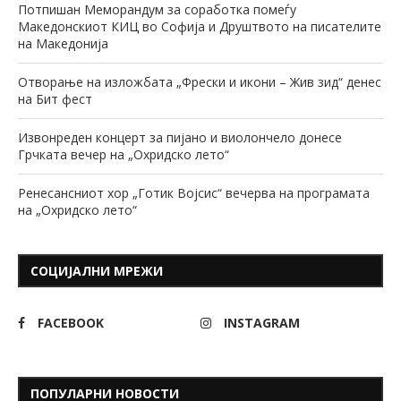
Потпишан Меморандум за соработка помеѓу
Македонскиот КИЦ во Софија и Друштвото на писателите
на Македонија
Отворање на изложбата „Фрески и икони – Жив зид“ денес
на Бит фест
Извонреден концерт за пијано и виолончело донесе
Грчката вечер на „Охридско лето“
Ренесансниот хор „Готик Војсис“ вечерва на програмата
на „Охридско лето“
СОЦИЈАЛНИ МРЕЖИ
FACEBOOK
INSTAGRAM
ПОПУЛАРНИ НОВОСТИ