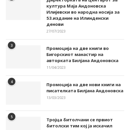
култура Маја Андоновска
Илијевски во народна носија за
53.издание на Илинденски
денови
27/07/2023
3
Промоција на две книги во
Бигорскиот манастир на
авторката Билјана Андоновска
11/04/2023
4
Промоција на две нови книги на
писателката Билјана Андоновска
13/03/2023
5
Тројца битолчани се првиот
битолски тим кој ја искачил