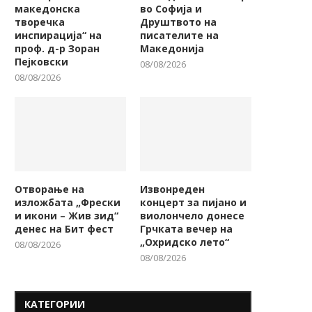
македонска
во Софија и
творечка
Друштвото на
инспирација“ на
писателите на
проф. д-р Зоран
Македонија
Пејковски
08/08/2026
08/08/2026
Отворање на
Извонреден
изложбата „Фрески
концерт за пијано и
и икони – Жив зид“
виолончело донесе
денес на Бит фест
Грчката вечер на
„Охридско лето“
08/08/2026
08/08/2026
КАТЕГОРИИ