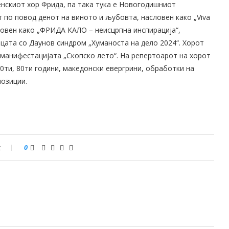
нскиот хор Фрида, па така тука е Новогодишниот
по повод денот на виното и љубовта, насловен како „Viva
асловен како „ФРИДА КАЛО – неисцрпна инспирација“,
ицата со Даунов синдром „Хуманоста на дело 2024“. Хорот
а манифестацијата „Скопско лето“. На репертоарот на хорот
70ти, 80ти години, македонски евергрини, обработки на
позиции.
t
0