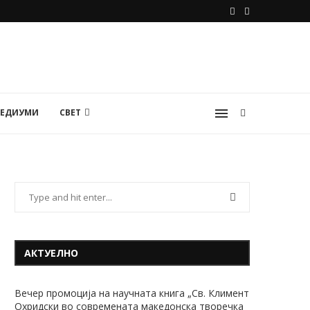
МЕДИУМИ
СВЕТ
АКТУЕЛНО
Вечер промоција на научната книга „Св. Климент
Охридски во современата македонска творечка