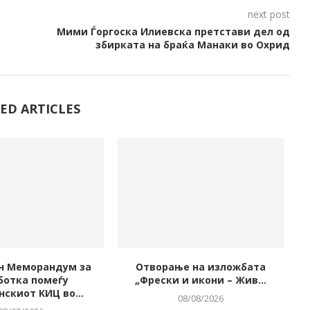
next post
Мими Ѓоргоска Илиевска претстави дел од
збирката на браќа Манаки во Охрид
ED ARTICLES
н Меморандум за
Отворање на изложбата
И
ботка помеѓу
„Фрески и икони – Жив...
скиот КИЦ во...
08/08/2026