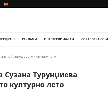
ТЕРВЈУА
РЕКЛАМИ
ИНТЕРЕСНИ ФАКТИ
СОРАБОТКА СО 
тапи на Карпошовото културно лето
а Сузана Турунџиева
то културно лето