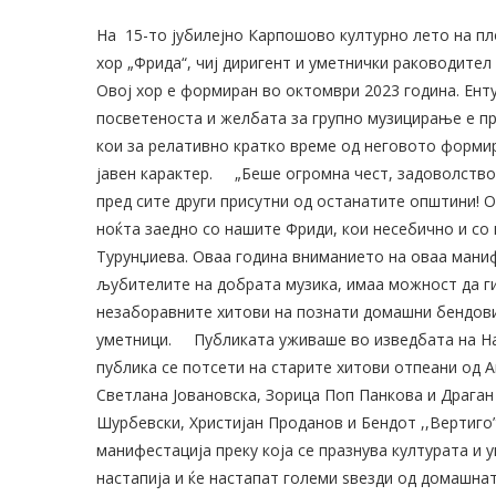
На 15-то јубилејно Карпошово културно лето на п
хор „Фрида“, чиј диригент и уметнички раководител
Овој хор е формиран во октомври 2023 година. Енту
посветеноста и желбата за групно музицирање е пр
кои за релативно кратко време од неговото форми
јавен карактер.
„Беше огромна чест, задоволство 
пред сите други присутни од останатите општини! 
ноќта заедно со нашите Фриди, кои несебично и со 
Турунџиева. Оваа година вниманието на оваа мани
љубителите на добрата музика, имаа можност да ги
незаборавните хитови на познати домашни бендови,
уметници.
Публиката уживаше во изведбата на На
публика се потсети на старите хитови отпеани од А
Светлана Јовановска, Зорица Поп Панкова и Драган 
Шурбевски, Христијан Проданов и Бендот ,,Вертиго”
манифестација преку која се празнува културата и 
настапија и ќе настапат големи ѕвезди од домашнат