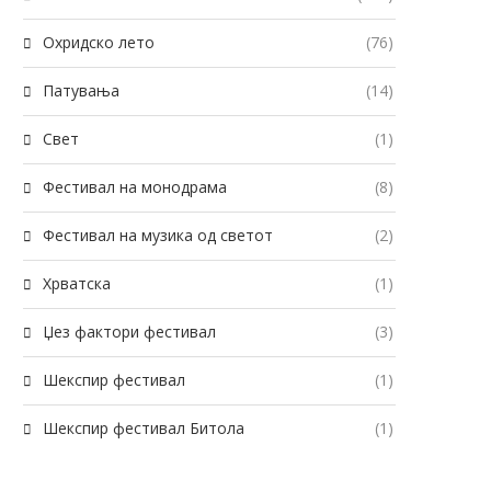
Охридско лето
(76)
Патувања
(14)
Свет
(1)
Фестивал на монодрама
(8)
Фестивал на музика од светот
(2)
Хрватска
(1)
Џез фактори фестивал
(3)
Шекспир фестивал
(1)
Шекспир фестивал Битола
(1)