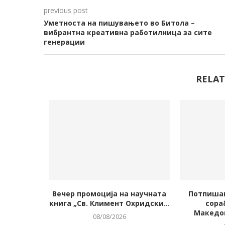
previous post
Уметноста на пишувањето во Битола –
вибрантна креативна работилница за сите
генерации
RELAT
истички
Вечер промоција на научната
Потпиша
денот на
книга „Св. Климент Охридски...
сора
.
Македон
08/08/2026