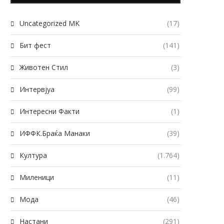
Uncategorized MK
(17)
Бит фест
(141)
Животен Стил
(3)
Интервјуа
(99)
Интересни Факти
(1)
ИФФК.Браќа Манаки
(39)
Култура
(1.764)
Миленици
(11)
Мода
(46)
Настани
(291)