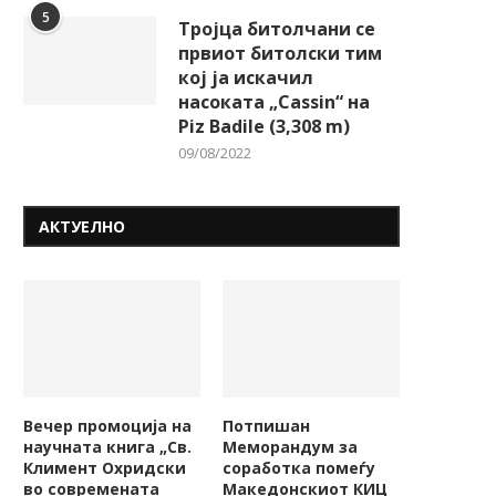
08/08/2026
08/08/2026
5
Тројца битолчани се
првиот битолски тим
кој ја искачил
насоката „Cassin“ на
Piz Badile (3,308 m)
09/08/2022
АКТУЕЛНО
Вечер промоција на
Потпишан
научната книга „Св.
Меморандум за
Климент Охридски
соработка помеѓу
во современата
Македонскиот КИЦ