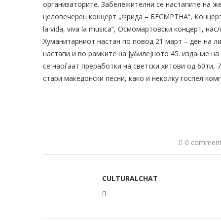
организаторите. Забележителни се настапите на же
целовечерен концерт „Фрида – БЕСМРТНА“, Концерт 
la vida, viva la musica“, Осмомартовски концерт, н
Хуманитарниот настан по повод 21 март – ден на л
настапи и во рамките на јубилејното 45. издание н
се наоѓаат преработки на светски хитови од 60ти, 
стари македонски песни, како и неколку госпел ком
0 commen
CULTURALCHAT