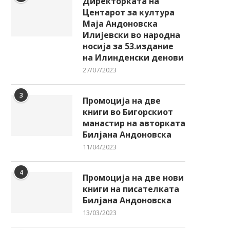
Директорката на
Центарот за култура
Маја Андоновска
Илијевски во народна
носија за 53.издание
на Илинденски денови
27/07/2023
3
Промоција на две
книги во Бигорскиот
манастир на авторката
Билјана Андоновска
11/04/2023
4
Промоција на две нови
книги на писателката
звонреден концерт за пијано
Ренесансниот хор „Гот
Билјана Андоновска
и виолончело донесе
Војсис“ вечерва на прогр
13/03/2023
Грчката...
на...