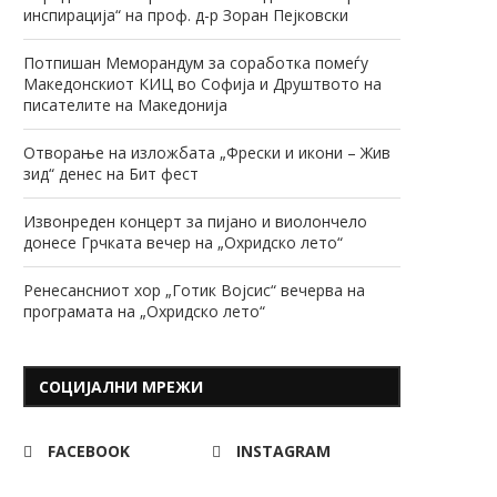
инспирација“ на проф. д-р Зоран Пејковски
Потпишан Меморандум за соработка помеѓу
Македонскиот КИЦ во Софија и Друштвото на
писателите на Македонија
Отворање на изложбата „Фрески и икони – Жив
зид“ денес на Бит фест
Извонреден концерт за пијано и виолончело
донесе Грчката вечер на „Охридско лето“
Ренесансниот хор „Готик Војсис“ вечерва на
програмата на „Охридско лето“
СОЦИЈАЛНИ МРЕЖИ
FACEBOOK
INSTAGRAM