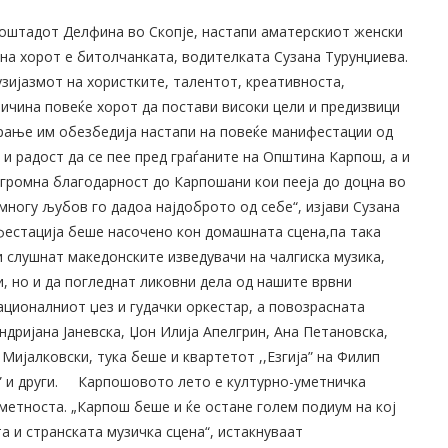
лоштадот Делфина во Скопје, настапи аматерскиот женски
 на хорот е битолчанката, водителката Сузана Турунџиева.
зијазмот на хористките, талентот, креативноста,
ичина повеќе хорот да постави високи цели и предизвици
рање им обезбедија настапи на повеќе манифестации од
и радост да се пее пред граѓаните на Општина Карпош, a и
Огромна благодарност до Карпошани кои пееја до доцна во
многу љубов го дадоа најдоброто од себе“, изјави Сузана
фестација беше насочено кон домашната сцена,па така
 слушнат македонските изведувачи на чалгиска музика,
 но и да погледнат ликовни дела од нашите врвни
ционалниот џез и гудачки оркестар, а повозрасната
ндријана Јаневска, Џон Илија Апелгрин, Ана Петановска,
Мијалковски, тука беше и квартетот ,,Езгија” на Филип
 и други.
Карпошовото лето е културно-уметничка
уметноста. „Карпош беше и ќе остане голем подиум на кој
а и странската музичка сцена“, истакнуваат