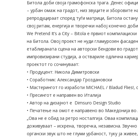
Битола доби своја грамофонска трага. Денес официја
– урбан омаж на градот, низ звуците и зборовите н
репродуцираат според туѓи матрици, Битола останува
свој ритам, енергија и творечки набој конечно доби
We Pretend It’s a City – Bitola е првиот компилаци
на Битола. Овој проект не нуди гламурозен фасаден
етаблираната сцена на авторски бендови во градот
импровизирани студија, а оствариле одлична кариер
проектот го сочинуваат:
• Продуцент: Никола Димитровски
• Соработник: Александар Гроздановски
• Мастерингот го изработи MICHAEL / Bladud Flies!,
• Пресингот е направен во Италија
• Автор на дизајнот е Dimsuro Design Studio
• Печатење на омот е направено во Македонија во
„Ова не е обид за ретро носталгија. Оваа компилац
доживуваат – искрена, творечка, независна. Звучно
органски звук што не глуми урбаност, туку ја живе