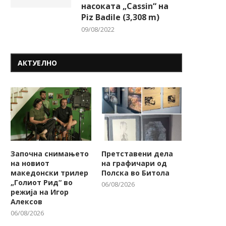
насоката „Cassin“ на
Piz Badile (3,308 m)
09/08/2022
АКТУЕЛНО
Започна снимањето
Претставени дела
на новиот
на графичари од
македонски трилер
Полска во Битола
„Голиот Рид“ во
06/08/2026
режија на Игор
„Вокален и пијанистички
Триото „Интерарт“ со кон
Алексов
огномет“ за роденденот на
на Бит фест
06/08/2026
„Охридско...
05/08/2026