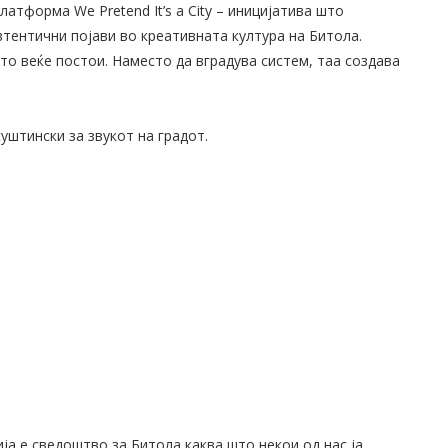
атформа We Pretend It’s a City – иницијатива што
втентични појави во креативната култура на Битола.
то веќе постои. Наместо да вградува систем, таа создава
уштински за звукот на градот.
ија е сведоштво за Битола каква што некои од нас ја