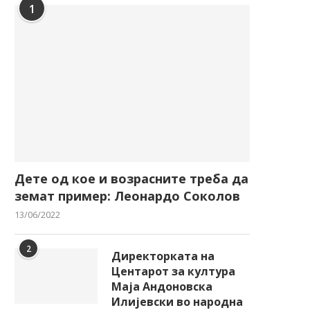
1
Дете од кое и возрасните треба да
земат пример: Леонардо Соколов
13/06/2022
2
Директорката на
Центарот за култура
Маја Андоновска
Илијевски во народна