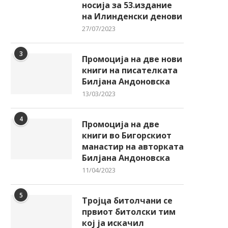
носија за 53.издание
на Илинденски денови
27/07/2023
3
Промоција на две нови
книги на писателката
Билјана Андоновска
13/03/2023
4
Промоција на две
книги во Бигорскиот
манастир на авторката
Билјана Андоновска
11/04/2023
5
Тројца битолчани се
првиот битолски тим
кој ја искачил