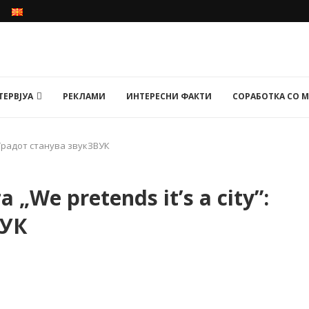
ТЕРВЈУА
РЕКЛАМИ
ИНТЕРЕСНИ ФАКТИ
СОРАБОТКА СО 
: Градот станува звукЗВУК
„We pretends it’s a city”:
ВУК