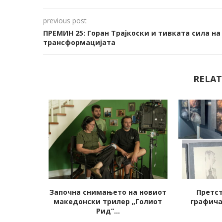
previous post
ПРЕМИН 25: Горан Трајкоски и тивката сила на
трансформацијата
RELAT
ас на
Започна снимањето на новиот
Претст
олината“
македонски трилер „Голиот
графича
.
Рид“...