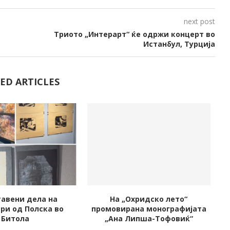
next post
Триото „Интерарт“ ќе одржи концерт во
Истанбул, Турција
ED ARTICLES
авени дела на
На „Охридско лето“
ри од Полска во
промовирана монографијата
Битола
„Ана Липша-Тофовиќ“