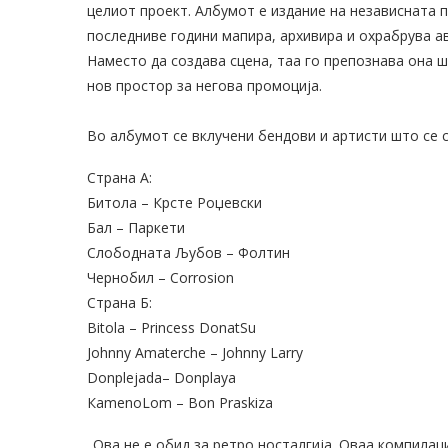
целиот проект. Албумот е издание на независната пл
последниве години мапира, архивира и охрабрува а
Наместо да создава сцена, таа го препознава она ш
нов простор за негова промоција.
Во албумот се вклучени бендови и артисти што се с
Страна А:
Битола – Крсте Роџевски
Бал – Паркети
Слободната Љубов – Фолтин
Чернобил – Corrosion
Страна Б:
Bitola – Princess DonatSu
Johnny Amaterche – Johnny Larry
Donplejada– Donplaya
КamenoLom – Bon Praskiza
„Ова не е обид за ретро носталгија. Оваа компилац