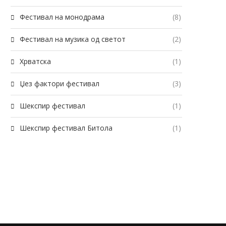
Фестивал на монодрама
(8)
Фестивал на музика од светот
(2)
Хрватска
(1)
Џез фактори фестивал
(3)
Шекспир фестивал
(1)
Шекспир фестивал Битола
(1)