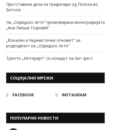
Претставени дела на графичари од Полска во
Битола
На „Охридско лето“ промовирана монографијата
„Ана Липша-Тофовиќ“
„Вокален и пијанистички огномет“ за
роденденот на „Охридско лето“
Триото „Интерарт“ со концерт на Бит фест
СОЦИЈАЛНИ МРЕЖИ
FACEBOOK
INSTAGRAM
ПОПУЛАРНИ НОВОСТИ