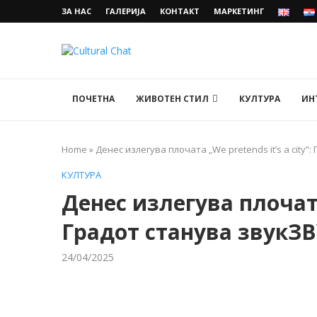
ЗА НАС
ГАЛЕРИЈА
КОНТАКТ
МАРКЕТИНГ
ПОЧЕТНА
ЖИВОТЕН СТИЛ
КУЛТУРА
ИН
Home
»
Денес излегува плочата „We pretends it’s a city”
КУЛТУРА
Денес излегува плочата 
Градот станува звукЗ
24/04/2025