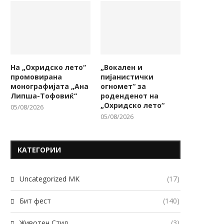
05/08/2026
На „Охридско лето“
„Вокален и
промовирана
пијанистички
монографијата „Ана
огномет“ за
Липша-Тофовиќ“
роденденот на
„Охридско лето“
05/08/2026
05/08/2026
КАТЕГОРИИ
Uncategorized MK
(17)
Бит фест
(140)
Животен Стил
(3)