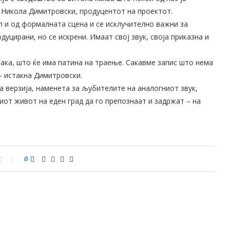
и Никола Димитровски, продуцентот на проектот.
л и од формалната сцена и се исклучително важни за
уцирани, но се искрени. Имаат свој звук, своја приказна и
рака, што ќе има патина на траење. Сакавме запис што нема
– истакна Димитровски.
 верзија, наменета за љубителите на аналогниот звук,
иот живот на еден град да го препознаат и задржат – на
t
0