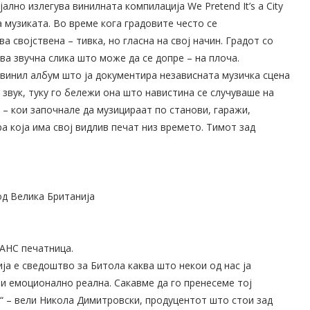
лно излегува винилната компилација We Pretend It’s a City
а музиката. Во време кога градовите често се
 својствена – тивка, но гласна на свој начин. Градот со
ва звучна слика што може да се допре – на плоча.
ски винил албум што ја документира независната музичка сцена
 звук, туку го бележи она што навистина се случуваше на
 – кои започнале да музицираат по станови, гаражи,
а која има свој видлив печат низ времето. Тимот зад
 од Велика Британија
 АНС печатница.
ија е сведоштво за Битола каква што некои од нас ја
 и емоционално реална. Сакавме да го пренесеме тој
е,“ – вели Никола Димитровски, продуцентот што стои зад