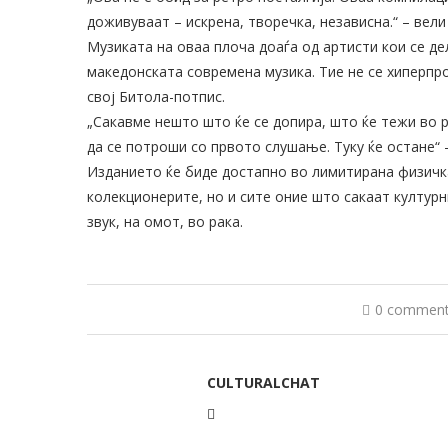
доживуваат – искрена, творечка, независна.“ – вел
Музиката на оваа плоча доаѓа од артисти кои се де
македонската современа музика. Тие не се хиперпрод
свој Битола-потпис.
„Сакавме нешто што ќе се допира, што ќе тежи во 
да се потроши со првото слушање. Туку ќе остане“ 
Изданието ќе биде достапно во лимитирана физичка
колекционерите, но и сите оние што сакаат културн
звук, на омот, во рака.
0 commen
CULTURALCHAT