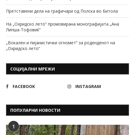
Претставени дела на графичари од Полска во Битола
На „Охридско лето“ промовирана монографијата „Ана
Липша-Тофовиќ“
„Вокален и пијанистички огномет“ за роденденот на
„Охридско лето“
СОЦИЈАЛНИ МРЕЖИ
FACEBOOK
INSTAGRAM
ПОПУЛАРНИ НОВОСТИ
1