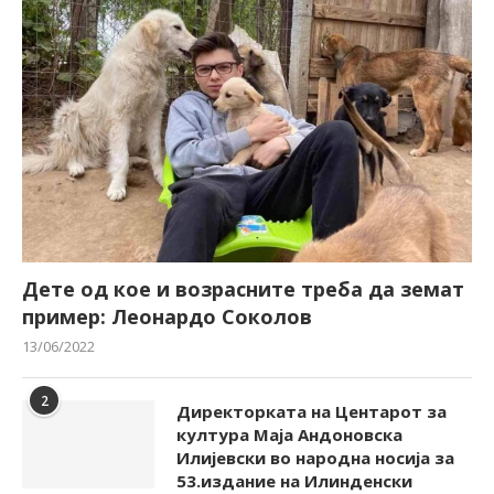
Дете од кое и возрасните треба да земат
пример: Леонардо Соколов
13/06/2022
2
Директорката на Центарот за
култура Маја Андоновска
Илијевски во народна носија за
53.издание на Илинденски