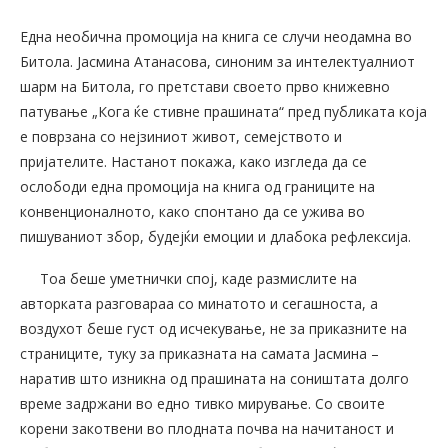
Една необична промоција на книга се случи неодамна во
Битола. Јасмина Атанасова, синоним за интелектуалниот
шарм на Битола, го претстави своето прво книжевно
патување „Кога ќе стивне прашината“ пред публиката која
е поврзана со нејзиниот живот, семејството и
пријателите. Настанот покажа, како изгледа да се
ослободи една промоција на книга од границите на
конвенционалното, како спонтано да се ужива во
пишуваниот збор, будејќи емоции и длабока рефлексија.
Тоа беше уметнички спој, каде размислите на
авторката разговараа со минатото и сегашноста, а
воздухот беше густ од исчекување, не за приказните на
страниците, туку за приказната на самата Јасмина –
наратив што изникна од прашината на соништата долго
време задржани во едно тивко мирување. Со своите
корени закотвени во плодната почва на начитаност и