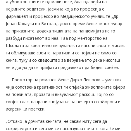
љубов кон книгите од мали нозе, благодарејќи на
нејзините родители, Јасмина која по професија е
фармацевт и професор во Медицинското училиште „Др
Јован Калаузи во Битола„, долго време беше тивок чувар
на приказните, додека тишината на пандемијата не го
разбуди писателот во неа. Таа под менторство на
Школата за креативно пишување, ги насочи своите мисли,
ги обликуваше своите наративи и се појави не само со
книга, туку и со сведоштво за верувањето дека никогаш
не е доцна да се прифати предизвикот да бидеш среќен.
Промотор на романот беше Дарко Лешоски – уметник
чија сопствена креативност ги опфаќа живописните сфери
на поезијата, прозата и визуелниот раскош. Тој го со
својот глас, направи спојување на вечерта со зборови и
искрени…и поетски.
„Откако ја дочитав книгата, не сакам ниту сега да
сокријам дека и сега ми се насолзуваат очите кога ќе ми