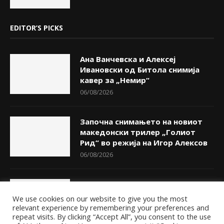
EDITOR’S PICKS
Ана Ванчевска и Алексеј
Ивановски од Битола снимија
кавер за „Немир“
06/08/2026
Започна снимањето на новиот
македонски трилер „Голиот
Рид“ во режија на Игор Алексов
06/08/2026
Претставени дела на графичари
од Полска во Битола
We use cookies on our website to give you the most
06/08/2026
relevant experience by remembering your preferences and
repeat visits. By clicking “Accept All”, you consent to the use