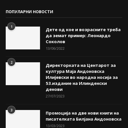
ПОПУЛАРНИ НОВОСТИ
1
Дете од кое и возрасните треба
да земат пример: Леонардо
Соколов
13/06/2022
2
Директорката на Центарот за
култура Маја Андоновска
Илијевски во народна носија за
53.издание на Илинденски
денови
27/07/2023
3
Промоција на две нови книги на
писателката Билјана Андоновска
13/03/2023