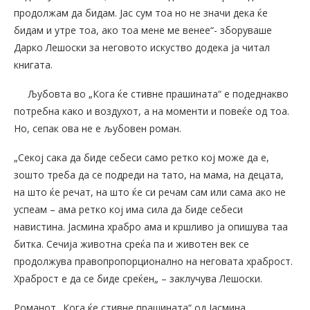
продолжам да бидам. Јас сум тоа но не значи дека ќе
бидам и утре тоа, ако тоа мене ме венее“- зборуваше
Дарко Лешоски за неговото искуство додека ја читал
книгата.
Љубовта во „Кога ќе стивне прашината“ е подеднакво
потребна како и воздухот, а на моменти и повеќе од тоа.
Но, сепак ова не е љубовен роман.
„Секој сака да биде себеси само ретко кој може да е,
зошто треба да се подреди на тато, на мама, на децата,
на што ќе речат, на што ќе си речам сам или сама ако не
успеам – ама ретко кој има сила да биде себеси
навистина. Јасмина храбро ама и кршливо ја опишува таа
битка. Сечија животна среќа па и животен век се
продолжува правопропорционално на неговата храброст.
Храброст е да се биде среќен„ – заклучува Лешоски.
Романот „Кога ќе стивне прашината“ од Јасмина