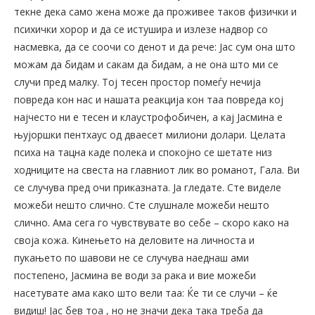
текне дека само жена може да проживее таков физички и
психички хорор и да се истушира и излезе надвор со
насмевка, да се соочи со денот и да рече: Јас сум она што
можам да бидам и сакам да бидам, а не она што ми се
случи пред малку. Тој тесен простор помеѓу нечија
повреда кон нас и нашата реакција кон таа повреда кој
најчесто ни е тесен и клаустрофобичен, а кај Јасмина е
њујоршки пентхаус од дваесет милиони долари. Целата
психа на тацна каде полека и спокојно се шетате низ
ходниците на свеста на главниот лик во романот, Гала. Ви
се случува пред очи приказната. Ја гледате. Сте виделе
можеби нешто слично. Сте слушнале можеби нешто
слично. Ама сега го чувствувате во себе – скоро како на
своја кожа. Кинењето на деловите на личноста и
пукањето по шавови не се случува наеднаш ами
постепено, Јасмина ве води за рака и вие можеби
насетувате ама како што вели таа: Ќе ти се случи – ќе
видиш! Јас бев тоа , но не значи дека така треба да