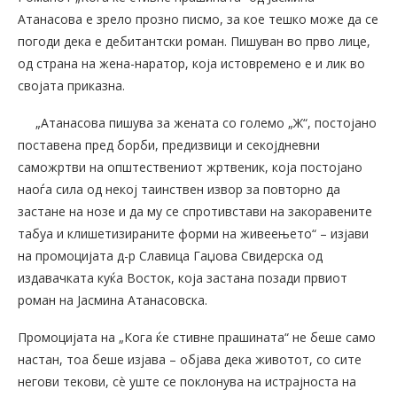
Атанасова е зрело прозно писмо, за кое тешко може да се
погоди дека е дебитантски роман. Пишуван во прво лице,
од страна на жена-наратор, која истовремено е и лик во
својата приказна.
„Атанасова пишува за жената со големо „Ж“, постојано
поставена пред борби, предизвици и секојдневни
саможртви на општествениот жртвеник, која постојано
наоѓа сила од некој таинствен извор за повторно да
застане на нозе и да му се спротивстави на закоравените
табуа и клишетизираните форми на живеењето“ – изјави
на промоцијата д-р Славица Гаџова Свидерска од
издавачката куќа Восток, која застана позади првиот
роман на Јасмина Атанасовска.
Промоцијата на „Кога ќе стивне прашината“ не беше само
настан, тоа беше изјава – објава дека животот, со сите
негови текови, сè уште се поклонува на истрајноста на