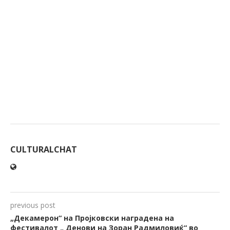
CULTURALCHAT
previous post
„Декамерон“ на Пројковски наградена на
фестивалот „ Денови на Зоран Радмиловиќ“ во