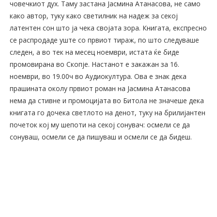
човечкиот дух. Таму застана Јасмина Атанасова, не само
како автор, туку како светилник на надеж за секој
латентен сон што ја чека својата зора. Книгата, експресно
се распродаде уште со првиот тираж, по што следуваше
следен, а во тек на месец ноември, истата ќе биде
промовирана во Скопје. Настанот е закажан за 16.
ноември, во 19.00ч во Аудиокултура. Ова е знак дека
прашината околу првиот роман на Јасмина Атанасова
нема да стивне и промоцијата во Битола не значеше дека
книгата го дочека светлото на денот, туку на брилијантен
почеток кој му шепоти на секој сонувач: осмели се да
сонуваш, осмели се да пишуваш и осмели се да бидеш.