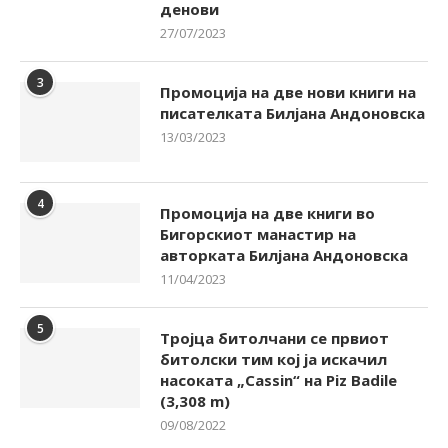
денови
27/07/2023
3
Промоција на две нови книги на
писателката Билјана Андоновска
13/03/2023
4
Промоција на две книги во
Бигорскиот манастир на
авторката Билјана Андоновска
11/04/2023
5
Тројца битолчани се првиот
битолски тим кој ја искачил
насоката „Cassin“ на Piz Badile
(3,308 m)
09/08/2022