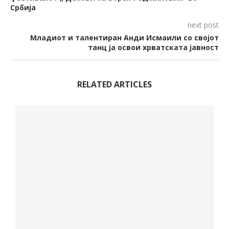
Србија
next post
Младиот и талентиран Анди Исмаили со својот
танц ја освои хрватската јавност
RELATED ARTICLES