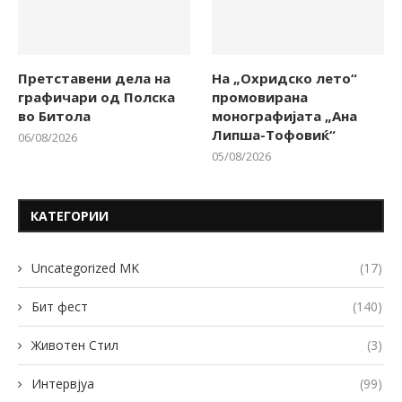
Претставени дела на
На „Охридско лето“
графичари од Полска
промовирана
во Битола
монографијата „Ана
Липша-Тофовиќ“
06/08/2026
05/08/2026
КАТЕГОРИИ
Uncategorized MK
(17)
Бит фест
(140)
Животен Стил
(3)
Интервјуа
(99)