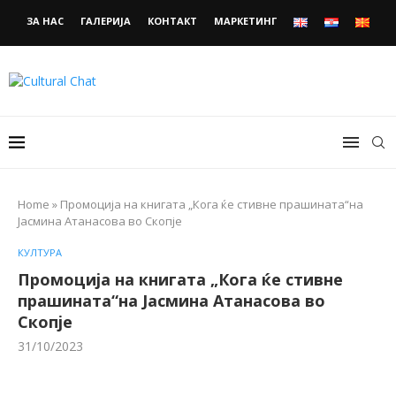
ЗА НАС
ГАЛЕРИЈА
КОНТАКТ
МАРКЕТИНГ
Home
»
Промоција на книгата „Кога ќе стивне прашината“на
Јасмина Атанасова во Скопје
КУЛТУРА
Промоција на книгата „Кога ќе стивне
прашината“на Јасмина Атанасова во
Скопје
31/10/2023