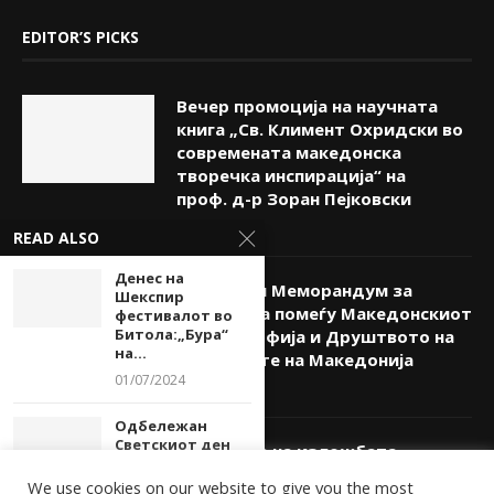
EDITOR’S PICKS
Вечер промоција на научната
книга „Св. Климент Охридски во
современата македонска
творечка инспирација“ на
проф. д-р Зоран Пејковски
08/08/2026
READ ALSO
Денес на
Потпишан Меморандум за
Шекспир
соработка помеѓу Македонскиот
фестивалот во
Битола:„Бура“
КИЦ во Софија и Друштвото на
на...
писателите на Македонија
01/07/2024
08/08/2026
Одбележан
Светскиот ден
Отворање на изложбата
на поезијата во
„Фрески и икони – Жив зид“
Битола
We use cookies on our website to give you the most