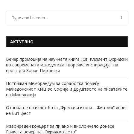
АКТУЕЛНО
Вечер промоција на научната книга „Св. Климент Охридски
во современата македонска творечка инспирација“ на
проф. д-р Зоран Пејковски
Потпишан Меморандум за соработка помеѓу
Македонскиот КИЦ во Софија и Друштвото на писателите
на Македонија
Отворање на изложбата „Фрески и икони – Жив зид“ денес
на Бит фест
Извонреден концерт за пијано и виолончело донесе
Грчката вечер на „Охридско лето“