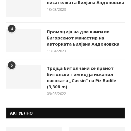
писателката Билјана Андоновска
13/03/2023
4
Промоција на две книги во
Бигорскиот манастир на
авторката Билјана Андоновска
11/04/2023
5
Тројца битолчани се првиот
битолски тим кој ја искачил
насоката „Cassin“ на Piz Badile
(3,308 m)
09/08/2022
АКТУЕЛНО