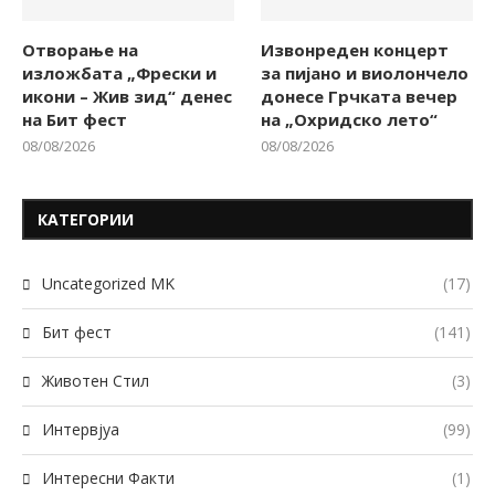
Отворање на
Извонреден концерт
изложбата „Фрески и
за пијано и виолончело
икони – Жив зид“ денес
донесе Грчката вечер
на Бит фест
на „Охридско лето“
08/08/2026
08/08/2026
КАТЕГОРИИ
Uncategorized MK
(17)
Бит фест
(141)
Животен Стил
(3)
Интервјуа
(99)
Интересни Факти
(1)