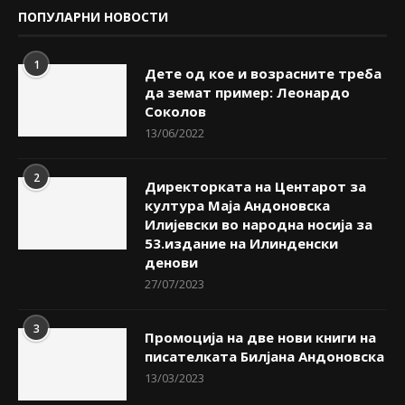
ПОПУЛАРНИ НОВОСТИ
1
Дете од кое и возрасните треба
да земат пример: Леонардо
Соколов
13/06/2022
2
Директорката на Центарот за
култура Маја Андоновска
Илијевски во народна носија за
53.издание на Илинденски
денови
27/07/2023
3
Промоција на две нови книги на
писателката Билјана Андоновска
13/03/2023