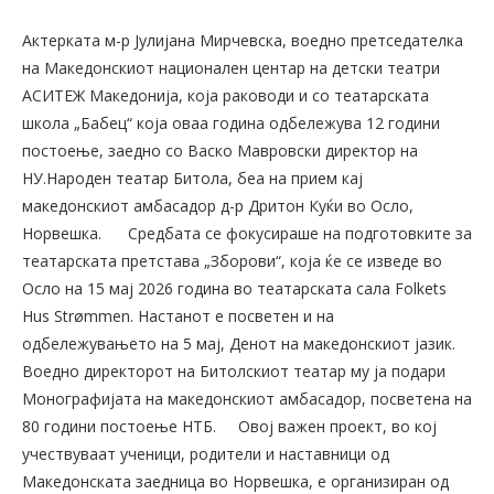
Актерката м-р Јулијана Мирчевска, воедно претседателка
на Македонскиот национален центар на детски театри
АСИТЕЖ Македонија, која раководи и со театарската
школа „Бабец“ која оваа година одбележува 12 години
постоење, заедно со Васко Мавровски директор на
НУ.Народен театар Битола, беа на прием кај
македонскиот амбасадор д-р Дритон Куќи во Осло,
Норвешка.
Средбата се фокусираше на подготовките за
театарската претстава „Зборови“, која ќе се изведе во
Осло на 15 мај 2026 година во театарската сала Folkets
Hus Strømmen. Настанот е посветен и на
одбележувањето на 5 мај, Денот на македонскиот јазик.
Воедно директорот на Битолскиот театар му ја подари
Монографијата на македонскиот амбасадор, посветена на
80 години постоење НТБ.
Овој важен проект, во кој
учествуваат ученици, родители и наставници од
Македонската заедница во Норвешка, е организиран од