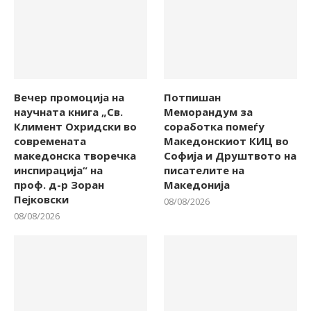
Вечер промоција на
Потпишан
научната книга „Св.
Меморандум за
Климент Охридски во
соработка помеѓу
современата
Македонскиот КИЦ во
македонска творечка
Софија и Друштвото на
инспирација“ на
писателите на
проф. д-р Зоран
Македонија
Пејковски
08/08/2026
08/08/2026