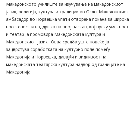
Македонското училиште за изучување на македонскиот
јазик, религија, култура и традиции во Осло. Македонскиот
амбасадор во Норвешка упати отворена покана за широка
посетеност и поддршка на овој настан, кој преку уметност
и театар ја промовира Македонската култура и
Македонскиот јазик. Оваа средба уште повеќе ја
зацврстува соработката на културно поле помеѓу
Македонија и Норвешка, давајќи и видливост на
македонската театарска култура надвор од границите на
Македонија.