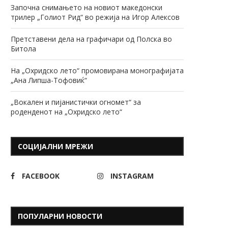
Започна снимањето на новиот македонски
трилер „Голиот Рид“ во режија на Игор Алексов
Претставени дела на графичари од Полска во
Битола
На „Охридско лето“ промовирана монографијата
„Ана Липша-Тофовиќ“
„Вокален и пијанистички огномет“ за
роденденот на „Охридско лето“
СОЦИЈАЛНИ МРЕЖИ
FACEBOOK
INSTAGRAM
ПОПУЛАРНИ НОВОСТИ