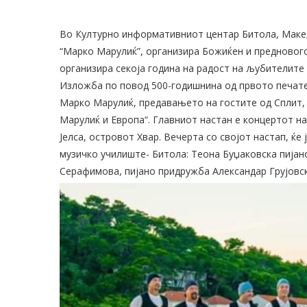
Во Културно информативниот центар Битола, Макед
“Марко Марулиќ”, организира Божиќен и преднового
организира секоја година на радост на љубителите 
Изложба по повод 500-годишнина од првото печате
Марко Марулиќ, предавањето на гостите од Сплит,
Марулиќ и Европа“. Главниот настан е концертот на 
Јелса, островот Хвар. Вечерта со својот настап, ќе
музичко училиште- Битола: Теона Буџаковска пијан
Серафимова, пијано придружба Александар Грујовск