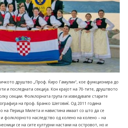
ничкото друштво „Проф. Ќиро Гамулин“, кое функционира до
оти и последната секција. Кон крајот на 70-тите, друштвото
лку секции. Фолклорната група ги изведувапе старите
еографија на проф. Бранко Шеговиќ. Од 2011 година
во на Перица Милета и навистина имаат со што да се
о и фолклорното наследство од колено на колено – на
чесници се на сите културни настани на островот, но и