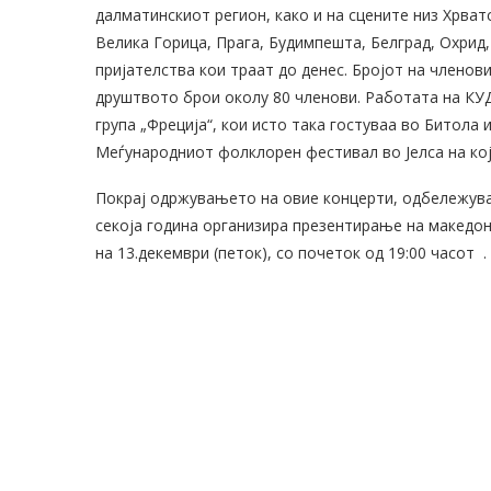
далматинскиот регион, како и на сцените низ Хрват
Велика Горица, Прага, Будимпешта, Белград, Охрид,
пријателства кои траат до денес. Бројот на членови
друштвото брои околу 80 членови. Работата на КУД
група „Фреција“, кои исто така гостуваа во Битола
Меѓународниот фолклорен фестивал во Јелса на кој
Покрај одржувањето на овие концерти, одбележува
секоја година организира презентирање на македон
на 13.декември (петок), со почеток од 19:00 часот .