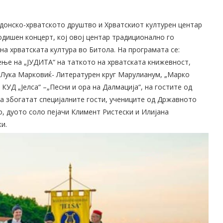
онско-хрватското друштво и Хрватскиот културен центар
дишен концерт, кој овoј центар традиционално го
на хрватската култура во Битола. На програмата се:
ње на „ЈУДИТА“ на таткото на хрватската книжевност,
 Лука Марковиќ- Литературен круг Марулианум, „Марко
КУД „Јелса“ –„Песни и ора на Далмација“, на гостите од
 ја збогатат специјалните гости, учениците од Државното
о, дуото соло пејачи Климент Ристески и Илијана
и.