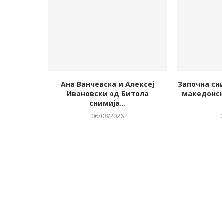
Ана Ванчевска и Алексеј
Започна сн
Ивановски од Битола
македонск
снимија...
06/08/2026