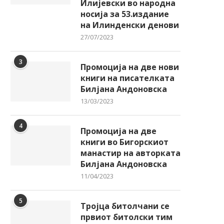
Илијевски во народна
носија за 53.издание
на Илинденски денови
27/07/2023
3
Промоција на две нови
книги на писателката
Билјана Андоновска
13/03/2023
4
Промоција на две
книги во Бигорскиот
манастир на авторката
Билјана Андоновска
11/04/2023
5
Тројца битолчани се
првиот битолски тим