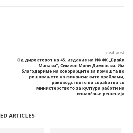
next post
Од директорот на 45. издание на ИФФК „Браќа
Манаки“, Симеон Мони Дамевски: Им
благодариме на хонорарците за помошта во
решавањето на финансиските проблеми,
раководството во соработка со
Министерството за култура работи на
изнаоѓање решенија
ED ARTICLES