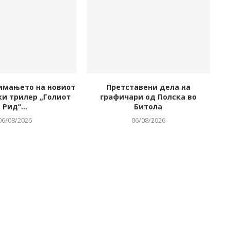
имањето на новиот
Претставени дела на
и трилер „Голиот
графичари од Полска во
Рид“...
Битола
06/08/2026
06/08/2026