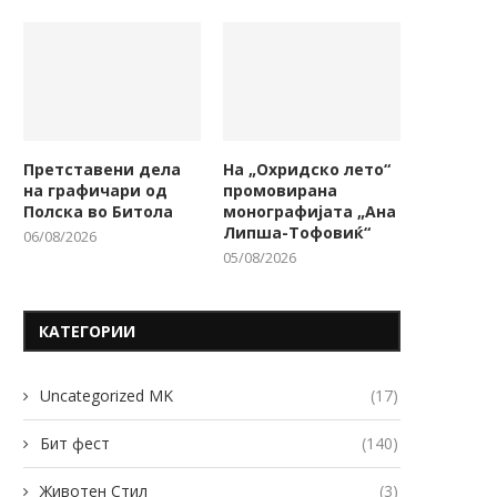
Претставени дела
На „Охридско лето“
на графичари од
промовирана
Полска во Битола
монографијата „Ана
Липша-Тофовиќ“
06/08/2026
05/08/2026
КАТЕГОРИИ
Uncategorized MK
(17)
Бит фест
(140)
Животен Стил
(3)