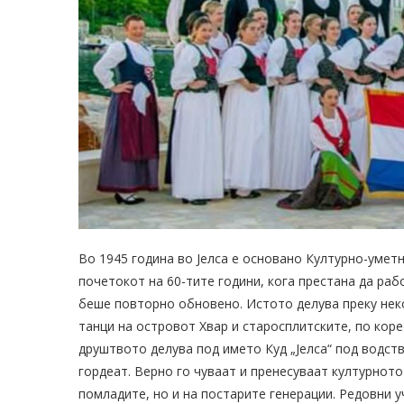
Во 1945 година во Јелса е основано Културно-умет
почетокот на 60-тите години, кога престана да раб
беше повторно обновено. Истото делува преку неко
танци на островот Хвар и старосплитските, по кор
друштвото делува под името Куд „Јелса“ под водст
гордеат. Верно го чуваат и пренесуваат културнот
помладите, но и на постарите генерации. Редовни у