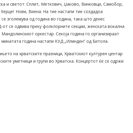
ска и светот: Сплит, Меткович, Џаково, Винковци, Самобор,
 Херцег Нови, Виена. На тие настапи тие создадоа
 се зголемува од година во година, така што денес
-от се одвива преку фолклорните секции, женската вокална
 и Мандолинскиот оркестар. Секоја година го организираат
 минатата година настапи КУД „Илинден“ од Битола.
њето на хрватските празници, Хрватскиот културен центар
ските уметници и групи во Хрватска. Концертот ќе се одржи