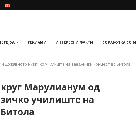
ТЕРВЈУА
РЕКЛАМИ
ИНТЕРЕСНИ ФАКТИ
СОРАБОТКА СО 
ит и Државното музичко училиште на заеднички концерт во Битола
н круг Марулианум од
узичко училиште на
 Битола