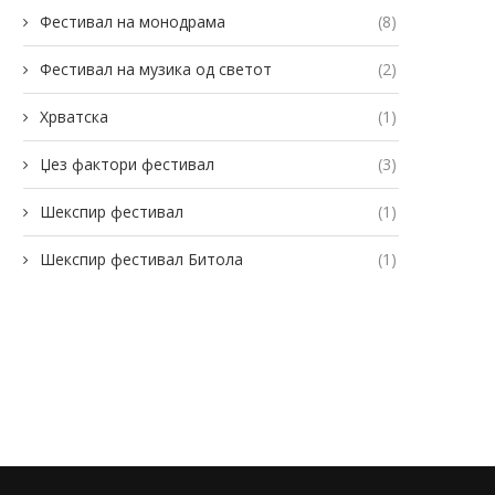
Фестивал на монодрама
(8)
Фестивал на музика од светот
(2)
Хрватска
(1)
Џез фактори фестивал
(3)
Шекспир фестивал
(1)
Шекспир фестивал Битола
(1)