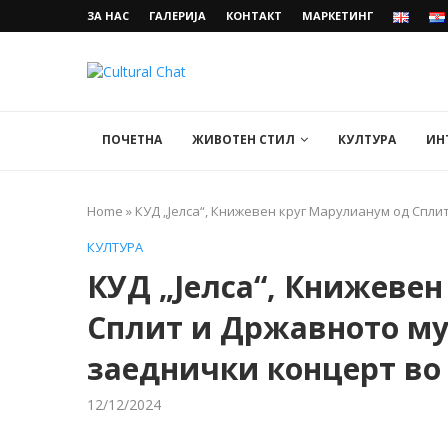
ЗА НАС
ГАЛЕРИЈА
КОНТАКТ
МАРКЕТИНГ
ПОЧЕТНА
ЖИВОТЕН СТИЛ
КУЛТУРА
ИН
Home
»
КУД „Јелса“, Книжевен круг Марулианум од Спл
КУЛТУРА
КУД „Јелса“, Книжеве
Сплит и Државното м
заеднички концерт во
12/12/2024