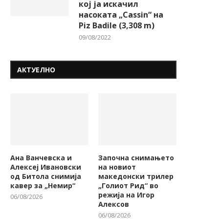
кој ја искачил
насоката „Cassin“ на
Piz Badile (3,308 m)
09/08/2022
АКТУЕЛНО
Ана Ванчевска и
Започна снимањето
Алексеј Ивановски
на новиот
од Битола снимија
македонски трилер
кавер за „Немир“
„Голиот Рид“ во
режија на Игор
06/08/2026
Алексов
06/08/2026