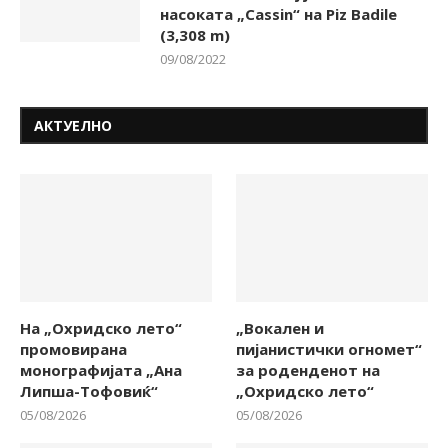
насоката „Cassin“ на Piz Badile
(3,308 m)
09/08/2022
АКТУЕЛНО
На „Охридско лето“
„Вокален и
промовирана
пијанистички огномет“
монографијата „Ана
за роденденот на
Липша-Тофовиќ“
„Охридско лето“
05/08/2026
05/08/2026