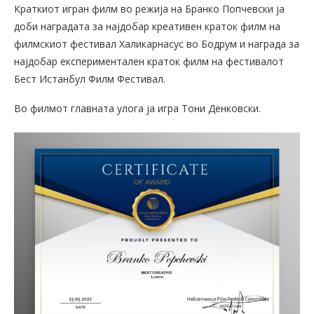
Краткиот игран филм во режија на Бранко Попчевски ја
доби наградата за најдобар креативен краток филм на
филмскиот фестивал Халикарнасус во Бодрум и награда за
најдобар експериментален краток филм на фестивалот
Бест Истанбул Филм Фестивал.
Во филмот главната улога ја игра Тони Денковски.