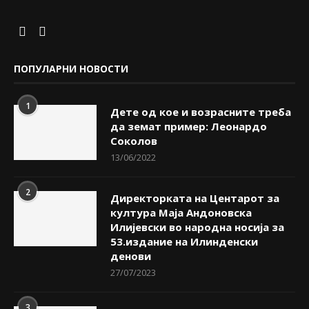
ПОПУЛАРНИ НОВОСТИ
1
Дете од кое и возрасните треба
да земат пример: Леонардо
Соколов
13/06/2022
2
Директорката на Центарот за
култура Маја Андоновска
Илијевски во народна носија за
53.издание на Илинденски
денови
27/07/2023
3