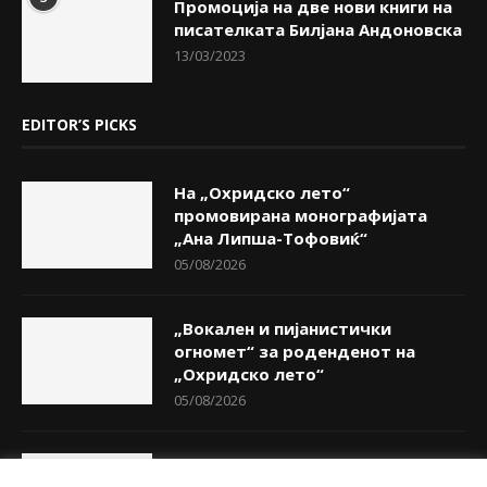
Промоција на две нови книги на
писателката Билјана Андоновска
13/03/2023
EDITOR’S PICKS
На „Охридско лето“
промовирана монографијата
„Ана Липша-Тофовиќ“
05/08/2026
„Вокален и пијанистички
огномет“ за роденденот на
„Охридско лето“
05/08/2026
Триото „Интерарт“ со концерт