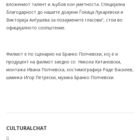
вложениот талент и љубов кон уметноста. Специјална
благодарност до нашите доајени Ѓокица Лукаревски и
Викторија Анѓушева за позајмените гласови“, стои во
официјалното соопштение.
Филмот е по сценарио на Бранко Попчевски, кој е и
продуцент на филмот заедно со
Никола Китановски,
монтажа Ивана Попчевска, костимографија Раде Василев,
шминка Игор Петрески, музика Бранко Попчевски.
CULTURALCHAT