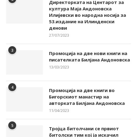
Директорката на Центарот за
култура Маја Андоновска
Илијевски во народна носија за
53.издание на Илинденски
денови
27/07/2023
3
Промоција на две нови книги на
писателката Билјана Андоновска
13/03/2023
4
Промоција на две книги во
Бигорскиот манастир на
авторката Билјана Андоновска
11/04/2023
5
Тројца битолчани се првиот
битолски тим кој ја искачил