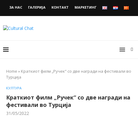
ЗА НАС
ГАЛЕРИЈА
КОНТАКТ
МАРКЕТИНГ
Home
»
Краткиот филм „Ручек“ со две награди на фестивали во
Турција
КУЛТУРА
Краткиот филм „Ручек“ со две награди на
фестивали во Турција
31/05/2022