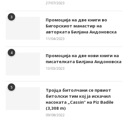
27/07/2023
3
Промоција на две книги во
Бигорскиот манастир на
авторката Билјана Андоновска
11/04/2023
4
Промоција на две нови книги на
писателката Билјана Андоновска
13/03/2023
5
Тројца битолчани се првиот
битолски тим кој ја искачил
насоката „Cassin“ на Piz Badile
(3,308 m)
09/08/2022