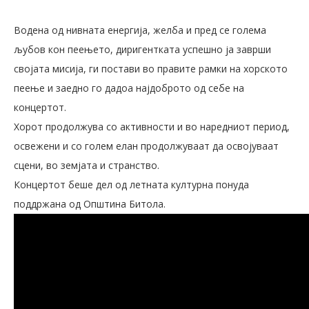
Водена од нивната енергија, желба и пред се голема
љубов кон пеењето, диригентката успешно ја заврши
својата мисија, ги постави во правите рамки на хорското
пеење и заедно го дадоа најдоброто од себе на
концертот.
Хорот продолжува со активности и во наредниот период,
освежени и со голем елан продолжуваат да освојуваат
сцени, во земјата и странство.
Концертот беше дел од летната културна понуда
поддржана од Општина Битола.