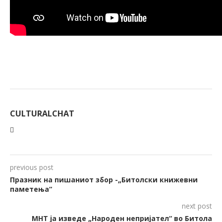
CULTURALCHAT
previous post
Празник на пишаниот збор -„Битолски книжевни
паметења“
next post
МНТ ја изведе „Народен непријател“ во Битола