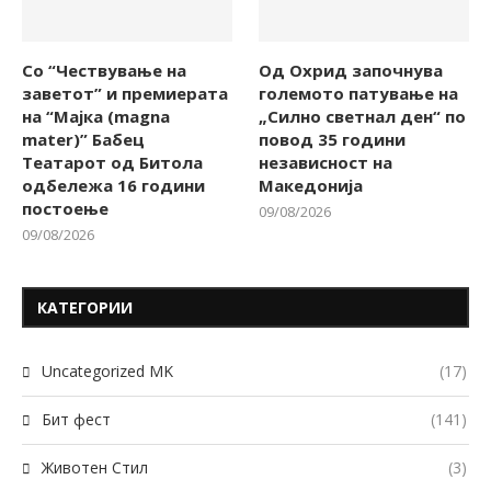
Со “Чествување на
Од Охрид започнува
заветот” и премиерата
големото патување на
на “Мајка (magna
„Силно светнал ден“ по
mater)” Бабец
повод 35 години
Театарот од Битола
независност на
одбележа 16 години
Македонија
постоење
09/08/2026
09/08/2026
КАТЕГОРИИ
Uncategorized MK
(17)
Бит фест
(141)
Животен Стил
(3)