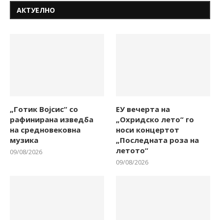
АКТУЕЛНО
„Готик Војсис“ со
ЕУ вечерта на
рафинирана изведба
„Охридско лето“ го
на средновековна
носи концертот
музика
„Последната роза на
летото“
09/08/2026
09/08/2026