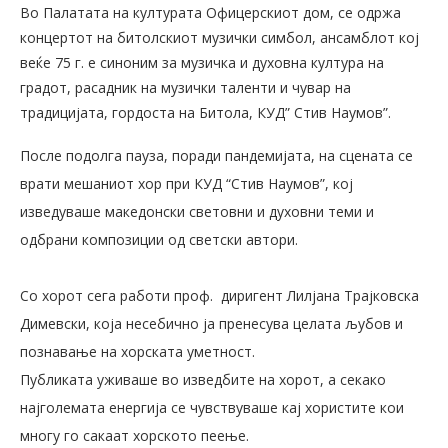
Во Палатата на културата Офицерскиот дом, се одржа
концертот на битолскиот музички симбол, ансамблот кој
веќе 75 г. е синоним за музичка и духовна култура на
градот, расадник на музички таленти и чувар на
традицијата, гордоста на Битола, КУД” Стив Наумов”.
После подолга пауза, поради пандемијата, на сцената се
врати мешаниот хор при КУД “Стив Наумов”, кој
изведуваше македонски световни и духовни теми и
одбрани композиции од светски автори.
Со хорот сега работи проф. диригент Лилјана Трајковска
Димевски, која несебично ја пренесува целата љубов и
познавање на хорската уметност.
Публиката уживаше во изведбите на хорот, а секако
најголемата енергија се чувствуваше кај хористите кои
многу го сакаат хорското пеење.