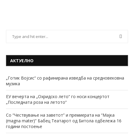
АКТУЕЛНО
„Готик Војсис“ со рафинирана изведба на средновековна
музика
ЕУ вечерта на „Охридско лето“ го носи концертот
„Последната роза на летото“
Со “Чествување на заветот” и премиерата на “Мајка
(magna mater)” Бабец Театарот од Битола одбележа 16
години постоење