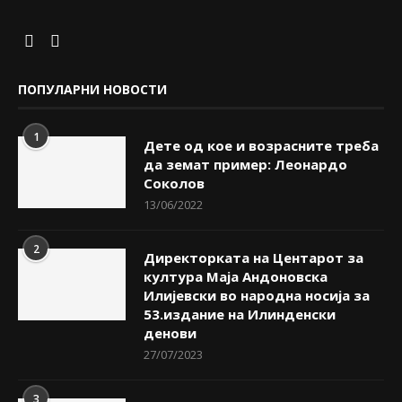
ПОПУЛАРНИ НОВОСТИ
1
Дете од кое и возрасните треба
да земат пример: Леонардо
Соколов
13/06/2022
2
Директорката на Центарот за
култура Маја Андоновска
Илијевски во народна носија за
53.издание на Илинденски
денови
27/07/2023
3