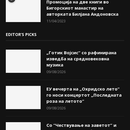
Промоција на две книги во
Бигорскиот манастир на
авторката Билјана Андоновска
11/04/2023
EDITOR’S PICKS
„Готик Војсис“ со рафинирана
изведба на средновековна
музика
09/08/2026
ЕУ вечерта на „Охридско лето“
го носи концертот „Последната
роза на летото“
09/08/2026
Со “Чествување на заветот” и