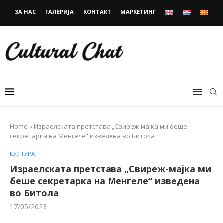
ЗА НАС
ГАЛЕРИЈА
КОНТАКТ
МАРКЕТИНГ
Home
»
Израелската претстава „Свиреж-мајка ми беше
секретарка на Менгеле“ изведена во Битола
КУЛТУРА
Израелската претстава „Свиреж-мајка ми
беше секретарка на Менгеле“ изведена
во Битола
17/05/2023