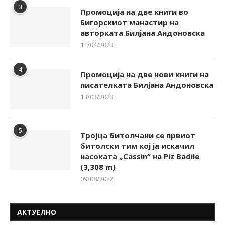
3
Промоција на две книги во
Бигорскиот манастир на
авторката Билјана Андоновска
11/04/2023
4
Промоција на две нови книги на
писателката Билјана Андоновска
13/03/2023
5
Тројца битолчани се првиот
битолски тим кој ја искачил
насоката „Cassin“ на Piz Badile
(3,308 m)
09/08/2022
АКТУЕЛНО