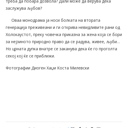
треба да побара дозвола? Дали може да верува дека
заслужува љубов?
Оваа монодрама ја носи болката на втората
генерација преживеани и ги открива невидливите рани од
Холокаустот, преку човечка приказна за жена која се бори
за нејзиното природно право да се радува, живее, љуби…
Но црната дупка внатре се заканува дека ќе го проголта
секој кој ќе се приближи.
Фотографии Диоген Хаџи Коста Милевски