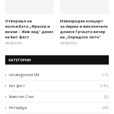
Отворање на
Извонреден концерт
изложбата „Фрески и
за пијано и виолончело
икони – Жив зид“ денес
донесе Грчката вечер
на Бит фест
на „Охридско лето“
08/08/2026
08/08/2026
КАТЕГОРИИ
Uncategorized MK
(17)
Бит фест
(141)
Животен Стил
(3)
Интервјуа
(99)