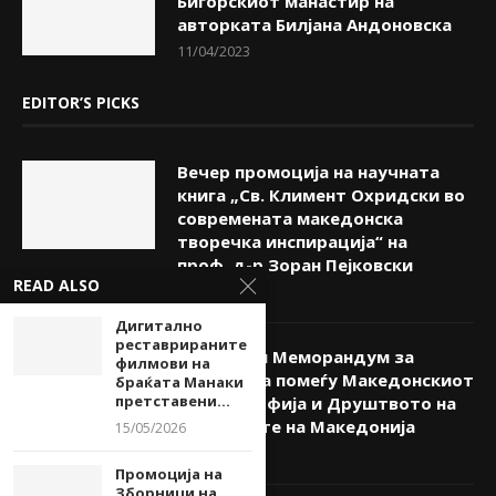
Бигорскиот манастир на
авторката Билјана Андоновска
11/04/2023
EDITOR’S PICKS
Вечер промоција на научната
книга „Св. Климент Охридски во
современата македонска
творечка инспирација“ на
проф. д-р Зоран Пејковски
READ ALSO
08/08/2026
Дигитално
реставрираните
Потпишан Меморандум за
филмови на
соработка помеѓу Македонскиот
браќата Манаки
претставени...
КИЦ во Софија и Друштвото на
писателите на Македонија
15/05/2026
08/08/2026
Промоција на
Зборници на