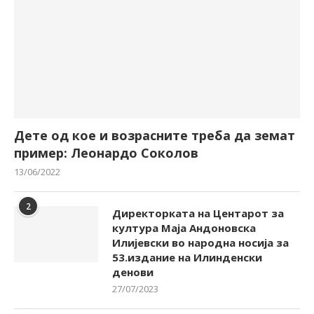
Дете од кое и возрасните треба да земат
пример: Леонардо Соколов
13/06/2022
2
Директорката на Центарот за
култура Маја Андоновска
Илијевски во народна носија за
53.издание на Илинденски
денови
27/07/2023