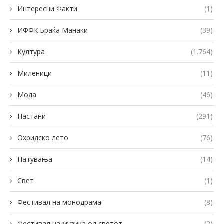
Интересни Факти
(1)
ИФФК.Браќа Манаки
(39)
Култура
(1.764)
Миленици
(11)
Мода
(46)
Настани
(291)
Охридско лето
(76)
Патувања
(14)
Свет
(1)
Фестивал на монодрама
(8)
Фестивал на музика од светот
(2)