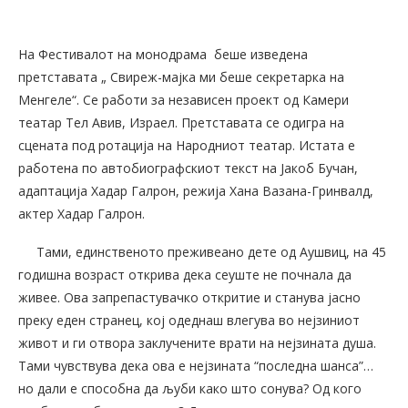
На Фестивалот на монодрама беше изведена
претставата „ Свиреж-мајка ми беше секретарка на
Менгеле“. Се работи за независен проект од Камери
театар Тел Авив, Израел. Претставата се одигра на
сцената под ротација на Народниот театар. Истата е
работена по автобиографскиот текст на Јакоб Бучан,
адаптација Хадар Галрон, режија Хана Вазана-Гринвалд,
актер Хадар Галрон.
Тами, единственото преживеано дете од Аушвиц, на 45
годишна возраст открива дека сеуште не почнала да
живее. Ова запрепастувачко откритие и станува јасно
преку еден странец, кој одеднаш влегува во нејзиниот
живот и ги отвора заклучените врати на нејзината душа.
Тами чувствува дека ова е нејзината “последна шанса”…
но дали е способна да љуби како што сонува? Од кого