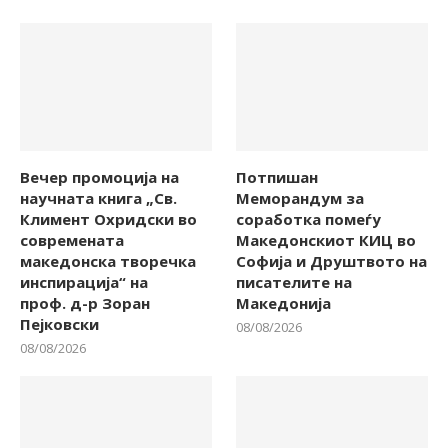
Вечер промоција на
Потпишан
научната книга „Св.
Меморандум за
Климент Охридски во
соработка помеѓу
современата
Македонскиот КИЦ во
македонска творечка
Софија и Друштвото на
инспирација“ на
писателите на
проф. д-р Зоран
Македонија
Пејковски
08/08/2026
08/08/2026