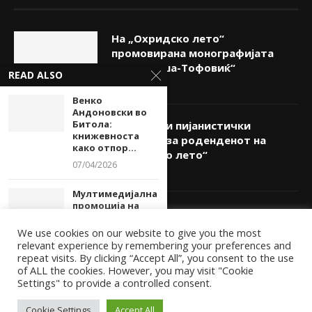
На „Охридско лето“
промовирана монографијата
„Ана Липша-Тофовиќ“
READ ALSO
05/08/2026
Венко
Андоновски во
Битола:
„Вокален и пијанистички
книжевноста
огномет“ за роденденот на
како отпор...
„Охридско лето“
07/04/2026
05/08/2026
Мултимедијална
промоција на
Триото „Интерарт“ со концерт
книгите на
на Бит фест
Љупчо Јолевски...
We use cookies on our website to give you the most
05/08/2026
relevant experience by remembering your preferences and
04/04/2024
repeat visits. By clicking “Accept All”, you consent to the use
of ALL the cookies. However, you may visit "Cookie
Концерт на
Settings" to provide a controlled consent.
победниците на
првото издание
Cookie Settings
Accept All
на...