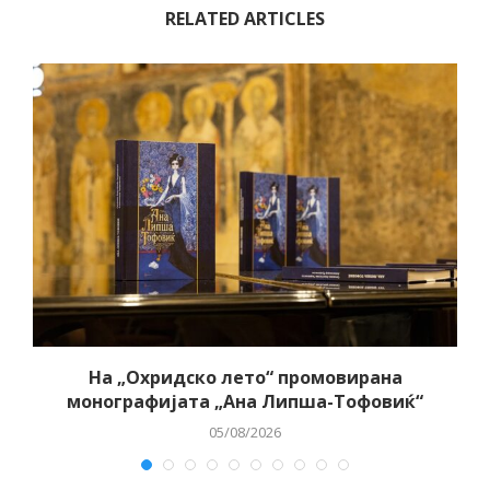
RELATED ARTICLES
о
На „Охридско лето“ промовирана
монографијата „Ана Липша-Тофовиќ“
05/08/2026