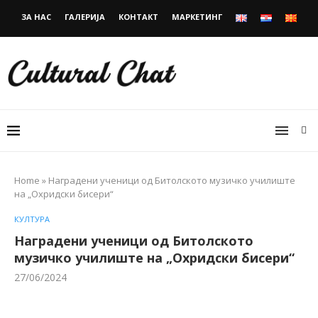
ЗА НАС
ГАЛЕРИЈА
КОНТАКТ
МАРКЕТИНГ
Home
»
Наградени ученици од Битолското музичко училиште
на „Охридски бисери“
КУЛТУРА
Наградени ученици од Битолското
музичко училиште на „Охридски бисери“
27/06/2024