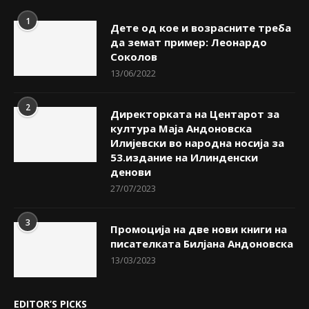
1
Дете од кое и возрасните треба
да земат пример: Леонардо
Соколов
13/06/2022
2
Директорката на Центарот за
култура Маја Андоновска
Илијевски во народна носија за
53.издание на Илинденски
денови
27/07/2023
3
Промоција на две нови книги на
писателката Билјана Андоновска
13/03/2023
EDITOR’S PICKS