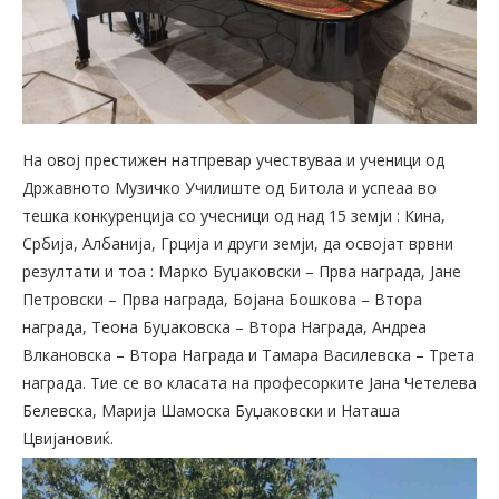
На овој престижен натпревар учествуваа и ученици од
Државното Музичко Училиште од Битола и успеаа во
тешка конкуренција со учесници од над 15 земји : Кина,
Србија, Албанија, Грција и други земји, да освојат врвни
резултати и тоа : Марко Буџаковски – Прва награда, Јане
Петровски – Прва награда, Бојана Бошкова – Втора
награда, Теона Буџаковска – Втора Награда, Андреа
Влкановска – Втора Награда и Тамара Василевска – Трета
награда. Тие се во класата на професорките Јана Четелева
Белевска, Марија Шамоска Буџаковски и Наташа
Цвијановиќ.