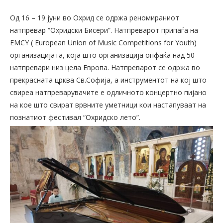
Од 16 – 19 јуни во Охрид се одржа реномираниот
натпревар “Охридски Бисери”. Натпреварот припаѓа на
EMCY ( European Union of Music Competitions for Youth)
организацијата, која што организација опфаќа над 50
натпревари низ цела Европа. Натпреварот се одржа во
прекрасната црква Св.Софија, а инструментот на кој што
свиреа натпреварувачите е одличното концертно пијано
на кое што свират врвните уметници кои настапуваат на
познатиот фестивал “Охридско лето”.