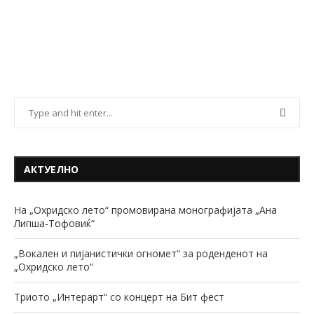
АКТУЕЛНО
На „Охридско лето“ промовирана монографијата „Ана
Липша-Тофовиќ“
„Вокален и пијанистички огномет“ за роденденот на
„Охридско лето“
Триото „Интерарт“ со концерт на Бит фест