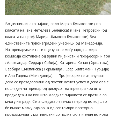
Во дисциплината пијано, соло Марко Буџаковски ( во
класата на Јана Четелева Белевска) и Јане Петровски (од
класата на проф Марија Шамоска Буџаковски) беа
единствените првонаградени учесници од Македонија.
Натпреварувачите ги оценуваше меѓународна жири
комисија составена од врвни пијанисти и професори и тоа
: Александар Сердар ( Србија), Катарина Крпан ( Хрватска),
Барбара Шчепанска ( Германија), Есер Билгеман ( Турција)
и Ана Гацева (Македонија).
Професорките изјавуваат
дека се презадоволни од постигнатиот успех и дека ова е
последен натпревар од циклусот натпревари кои што
предходеа и на кои што младите пијанисти се вратија со
многу награди. Сега следува летениот период во кој што
ќе имаат малку одмор, а од септември повторно
продолжуваат, мотивирани со полна сила и елан во нови