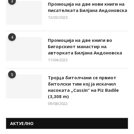
3
Промоција на две нови книги на
писателката Билјана Андоновска
13/03/2023
4
Промоција на две книги во
Бигорскиот манастир на
авторката Билјана Андоновска
11/04/2023
5
Тројца битолчани се првиот
битолски тим кој ја искачил
насоката „Cassin“ на Piz Badile
(3,308 m)
09/08/2022
АКТУЕЛНО