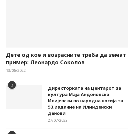
Дете од кое и возрасните треба да земат
пример: Леонардо Соколов
13/06/2022
2
Директорката на Центарот за
култура Маја Андоновска
Илијевски во народна носија за
53.издание на Илинденски
денови
27/07/2023