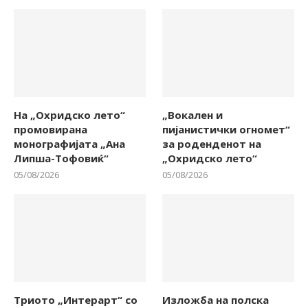
На „Охридско лето“
„Вокален и
промовирана
пијанистички огномет“
монографијата „Ана
за роденденот на
Липша-Тофовиќ“
„Охридско лето“
05/08/2026
05/08/2026
Триото „Интерарт“ со
Изложба на полска