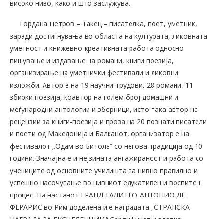
високо ниво, како и што заслужува.
Гордана Петров – Такец – писателка, поет, уметник,
заради достигнувања во областа на културата, ликовната
уметност и книжевно-креативната работа односно
пишување и издавање на романи, книги поезија,
организирање на уметнички фестивали и ликовни
изложби. Автор е на 19 научни трудови, 28 романи, 11
збирки поезија, коавтор на голем број домашни и
меѓународни антологии и зборници, исто така автор на
рецензии за книги-поезија и проза на 20 познати писатели
и поети од Македонија и Балканот, организатор е на
фестивалот „Одам во Битола“ со негова традиција од 10
години. Значајна е и нејзината ангажираност и работа со
учениците од основните училишта за нивно правилно и
успешно насочување во нивниот едукативен и воспитен
процес. На настанот ГРАНД-ГАЛИТЕО-АНТОНИО ДЕ
ФЕРАРИС во Рим доделена ѝ е наградата „СТРАНСКА