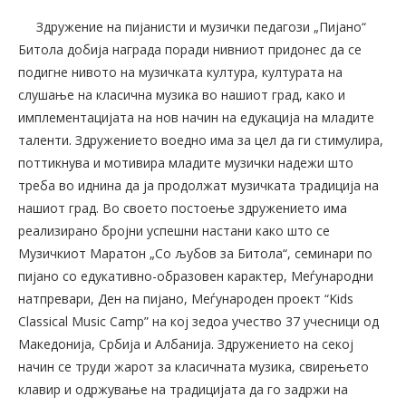
Здружение на пијанисти и музички педагози „Пијано“
Битола добија награда поради нивниот придонес да се
подигне нивото на музичката култура, културата на
слушање на класична музика во нашиот град, како и
имплементацијата на нов начин на едукација на младите
таленти. Здружението воедно има за цел да ги стимулира,
поттикнува и мотивира младите музички надежи што
треба во иднина да ја продолжат музичката традиција на
нашиот град. Во своето постоење здружението има
реализирано бројни успешни настани како што се
Музичкиот Маратон „Со љубов за Битола“, семинари по
пијано со едукативно-образовен карактер, Меѓународни
натпревари, Ден на пијано, Меѓународен проект “Kids
Classical Music Camp” на кој зедоа учество 37 учесници од
Македонија, Србија и Албанија. Здружението на секој
начин се труди жарот за класичната музика, свирењето
клавир и одржување на традицијата да го задржи на