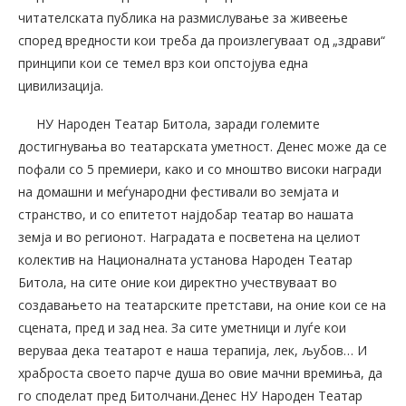
читателската публика на размислување за живеење
според вредности кои треба да произлегуваат од „здрави“
принципи кои се темел врз кои опстојува една
цивилизација.
НУ Народен Театар Битола, заради големите
достигнувања во театарската уметност. Денес може да се
пофали со 5 премиери, како и со мноштво високи награди
на домашни и меѓународни фестивали во земјата и
странство, и со епитетот најдобар театар во нашата
земја и во регионот. Наградата е посветена на целиот
колектив на Националната установа Народен Театар
Битола, на сите оние кои директно учествуваат во
создавањето на театарските претстави, на оние кои се на
сцената, пред и зад неа. За сите уметници и луѓе кои
веруваа дека театарот е наша терапија, лек, љубов… И
храброста своето парче душа во овие мачни времиња, да
го споделат пред Битолчани.Денес НУ Народен Театар