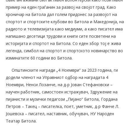
пример на еден граѓанин за развој на својот град. Како
хроничар на Битола дал голем придонес за развојот на
спортот и спортските клубови во Битола и Македонија, на
радиото и телевизијата како медиуми, а како писател има
напишано десетици трудови и книги сите посветени на
историјата и спортот на Битола. Со еден збор тој е жива
легенда, симбол на спортот и спортското новинарство во
изминатите 60 години во Битола.
Општинските награди „4 Ноември“ за 2023 година, ги
додели членот на Управниот одбор на наградата 4
Ноември, Ненси Лозанче, на д-р Јован Стефановски –
научен работник, самостоен истражувач, Здружение на
пијанисти и музички педагози „Пијано“ Битола, Гордана
Петров – Такец – писателка, поет, уметник, д-р Фанче Л.
Јошевска – писател, наставник, обучувач, НУ Народен
Театар Битола.