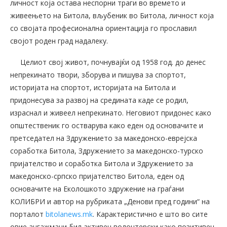
личност која остава неспорни траги во времето и
живеењето на Битола, вљубеник во Битола, личност која
со својата професионална ориентација го прославил
својот роден град надалеку.
Целиот свој живот, почнувајќи од 1958 год. до денес
непрекинато твори, зборува и пишува за спортот,
историјата на спортот, историјата на Битола и
придонесува за развој на средината каде се родил,
израснал и живеел непрекинато. Неговиот придонес како
општественик го остварува како еден од основачите и
претседател на Здружението за македонско-еврејска
соработка Битола, Здружението за македонско-турско
пријателство и соработка Битола и Здружението за
македонско-српско пријателство Битола, еден од
основачите на Еколошкото здружение на граѓани
КОЛИБРИ и автор на рубриката „Денови пред години“ на
порталот
bitolanews.mk
. Карактеристично е што во сите
овие ангажмани бил активен волонтерски како позитивен