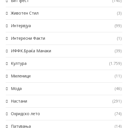
Бит фест
(140)
Животен Стил
(3)
Интервјуа
(99)
Интересни Факти
(1)
ИФФК.Браќа Манаки
(39)
Култура
(1.759)
Миленици
(11)
Мода
(46)
Настани
(291)
Охридско лето
(74)
Патувања
(14)