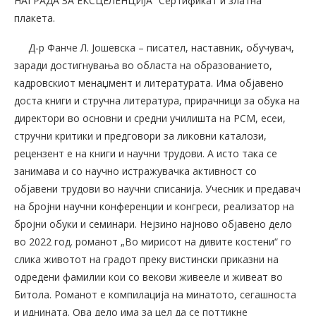
НАГРАДА ЗА ЕКСЦЕЛЕНЦИЈА“ Сертификат и златна
плакета.
Д-р Фанче Л. Јошевска – писател, наставник, обучувач,
заради достигнувања во областа на образованието,
кадровскиот менаџмент и литературата. Има објавено
доста книги и стручна литература, прирачници за обука на
директори во основни и средни училишта на РСМ, есеи,
стручни критики и предговори за ликовни каталози,
рецензент е на книги и научни трудови. А исто така се
занимава и со научно истражувачка активност со
објавени трудови во научни списанија. Учесник и предавач
на бројни научни конференции и конгреси, реализатор на
бројни обуки и семинари. Нејзино најново објавено дело
во 2022 год. романот „Во мирисот на дивите костени“ го
слика животот на градот преку вистински приказни на
одредени фамилии кои со векови живееле и живеат во
Битола. Романот е компилација на минатото, сегашноста
и иднината. Ова дело има за цел да се поттикне