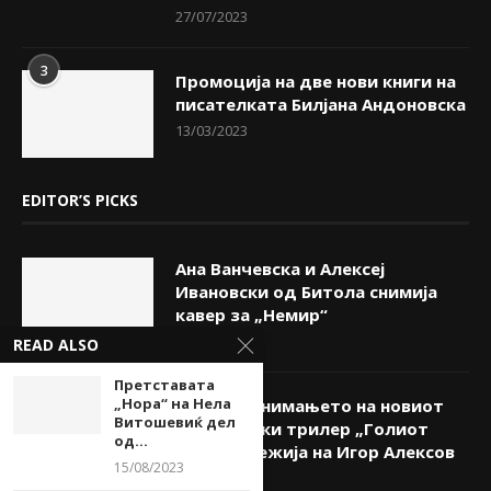
27/07/2023
3
Промоција на две нови книги на
писателката Билјана Андоновска
13/03/2023
EDITOR’S PICKS
Ана Ванчевска и Алексеј
Ивановски од Битола снимија
кавер за „Немир“
06/08/2026
READ ALSO
Претставата
„Нора“ на Нела
Започна снимањето на новиот
Витошевиќ дел
македонски трилер „Голиот
од...
Рид“ во режија на Игор Алексов
15/08/2023
06/08/2026