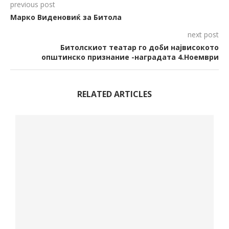
previous post
Марко Виденовиќ за Битола
next post
Битолскиот театар го доби највисокото
општинско признание -наградата 4.Ноември
RELATED ARTICLES