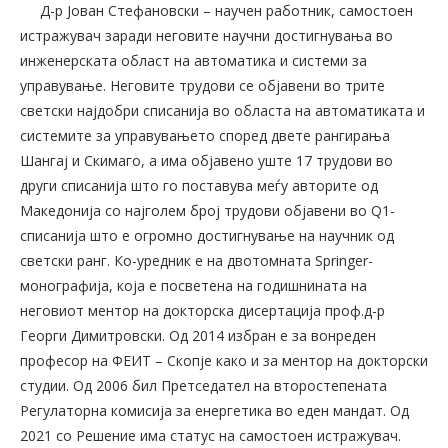
Д-р Јован Стефановски – научен работник, самостоен
истражувач заради неговите научни достигнувања во
инженерската област на автоматика и системи за
управување. Неговите трудови се објавени во трите
светски најдобри списанија во областа на автоматиката и
системите за управувањето според двете рангирања
Шангај и Скимаго, а има објавено уште 17 трудови во
други списанија што го поставува меѓу авторите од
Македонија со најголем број трудови објавени во Q1-
списанија што е огромно достигнување на научник од
светски ранг. Ко-уредник е на двотомната Springer-
монографија, која е посветена на годишнината на
неговиот ментор на докторска дисертација проф.д-р
Георги Димитровски. Од 2014 избран е за вонреден
професор на ФЕИТ – Скопје како и за ментор на докторски
студии. Од 2006 бил Претседател на второстепената
Регулаторна комисија за енергетика во еден мандат. Од
2021 со Решение има статус на самостоен истражувач.