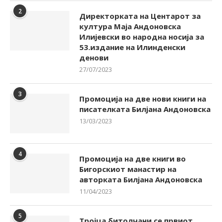
2
Директорката на Центарот за
култура Маја Андоновска
Илијевски во народна носија за
53.издание на Илинденски
денови
27/07/2023
3
Промоција на две нови книги на
писателката Билјана Андоновска
13/03/2023
4
Промоција на две книги во
Бигорскиот манастир на
авторката Билјана Андоновска
11/04/2023
5
Тројца битолчани се првиот