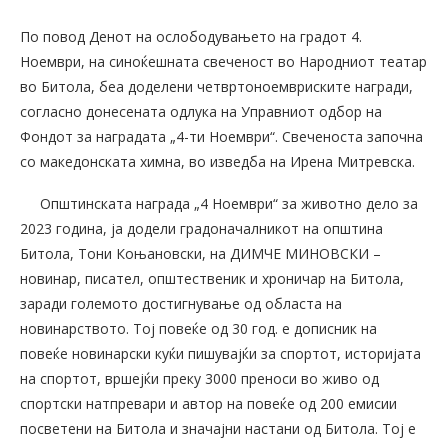
По повод Денот на ослободувањето на градот 4.
Ноември, на синоќешната свеченост во Народниот театар
во Битола, беа доделени четвртоноемвриските награди,
согласно донесената одлука на Управниот одбор на
Фондот за наградата „4-ти Ноември“. Свеченоста започна
со македонската химна, во изведба на Ирена Митревска.
Општинската награда „4 Ноември“ за животно дело за
2023 година, ја додели градоначалникот на општина
Битола, Тони Коњановски, на ДИМЧЕ МИНОВСКИ –
новинар, писател, општественик и хроничар на Битола,
заради големото достигнување од областа на
новинарството. Тој повеќе од 30 год. е дописник на
повеќе новинарски куќи пишувајќи за спортот, историјата
на спортот, вршејќи преку 3000 преноси во живо од
спортски натпревари и автор на повеќе од 200 емисии
посветени на Битола и значајни настани од Битола. Тој е