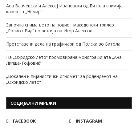
Ана Ванчевска и Алексеј Ивановски од Битола снимија
кавер за „Немир“
Започна снимањето на новиот македонски трилер
„Голиот Рид“ во режија на Игор Алексов
Претставени дела на графичари од Полска во Битола
На „Охридско лето“ промовирана монографијата „Ана
Липша-Тофовиќ“
„Вокален и пијанистички огномет“ за роденденот на
„Охридско лето“
СОЦИЈАЛНИ МРЕЖИ
FACEBOOK
INSTAGRAM