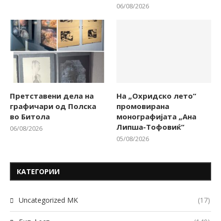
06/08/2026
Претставени дела на
На „Охридско лето“
графичари од Полска
промовирана
во Битола
монографијата „Ана
Липша-Тофовиќ“
06/08/2026
05/08/2026
КАТЕГОРИИ
Uncategorized MK
(17)