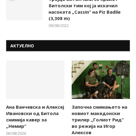
битолски тим кој ја искачил
насоката „Cassin“ на Piz Badile
(3,308 m)
09/08/2022
АКТУЕЛНО
Ана Ванчевска и Алексеј
Започна снимањето на
Ивановски од Битола
новиот македонски
снимија кавер за
трилер „Голиот Рид“
„Немир“
во режија на Игор
Алексов
06/08/2026