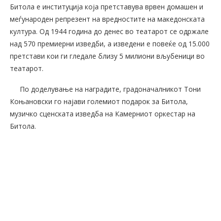
Битола е институција која претставува врвен домашен и
меѓународен репрезент на вредностите на македонската
култура. Од 1944 година до денес во театарот се одржале
над 570 премиерни изведби, а изведени е повеќе од 15.000
претстави кои ги гледале близу 5 милиони вљубеници во
театарот.
По доделување на наградите, градоначалникот Тони
Коњановски го најави големиот подарок за Битола,
музичко сценската изведба на Камерниот оркестар на
Битола.